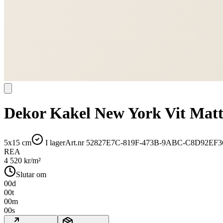
Dekor Kakel New York Vit Mat
5x15 cm
I lager
Art.nr
52827E7C-819F-473B-9ABC-C8D92EF3
REA
4 520
kr/m²
Slutar om
00
d
00
t
00
m
00
s