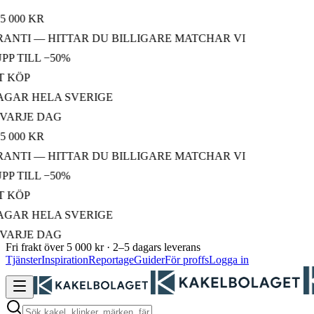
00 KR
TI — HITTAR DU BILLIGARE MATCHAR VI
TILL −50%
ÖP
R HELA SVERIGE
RJE DAG
00 KR
TI — HITTAR DU BILLIGARE MATCHAR VI
TILL −50%
ÖP
R HELA SVERIGE
RJE DAG
Fri frakt över 5 000 kr · 2–5 dagars leverans
Tjänster
Inspiration
Reportage
Guider
För proffs
Logga in