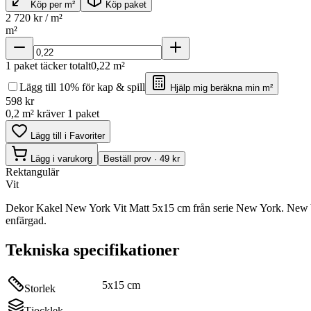
Köp per m²
Köp paket
2 720
kr / m²
m²
1
paket täcker totalt
0,22
m²
Lägg till 10% för kap & spill
Hjälp mig beräkna min m²
598
kr
0,2 m² kräver 1 paket
Lägg till i Favoriter
Lägg i varukorg
Beställ prov · 49 kr
Rektangulär
Vit
Dekor Kakel New York Vit Matt 5x15 cm från serie New York. New Y
enfärgad.
Tekniska specifikationer
5x15 cm
Storlek
Tjocklek