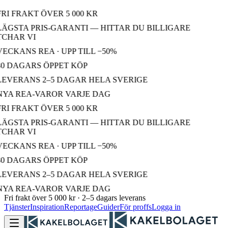
FRI FRAKT ÖVER 5 000 KR
LÄGSTA PRIS-GARANTI — HITTAR DU BILLIGARE
CHAR VI
VECKANS REA · UPP TILL −50%
30 DAGARS ÖPPET KÖP
LEVERANS 2–5 DAGAR HELA SVERIGE
NYA REA-VAROR VARJE DAG
FRI FRAKT ÖVER 5 000 KR
LÄGSTA PRIS-GARANTI — HITTAR DU BILLIGARE
CHAR VI
VECKANS REA · UPP TILL −50%
30 DAGARS ÖPPET KÖP
LEVERANS 2–5 DAGAR HELA SVERIGE
NYA REA-VAROR VARJE DAG
Fri frakt över 5 000 kr · 2–5 dagars leverans
Tjänster
Inspiration
Reportage
Guider
För proffs
Logga in