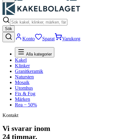
Sök
Konto
Sparat
Varukorg
Alla kategorier
Kakel
Klinker
Granitkeramik
Natursten
Mosaik
Utomhus
Fix & Fog
Märken
Rea − 50%
Kontakt
Vi svarar inom
24 timmar.