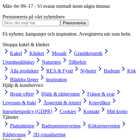
Mån–fre 09–17 · Vi svarar normalt inom några timmar.
Prenumerera på vårt nyhetsbrev
Prenumerera
Få nyheter, kampanjer och inspiration. Avregistrera när som helst.
Shoppa kakel & klinker
Kakel
Klinker
Mosaik
Granitkeramik
Utomhusklinker
Natursten
Tillbehör
Alla produkter
REA & Fynd
Nyheter
Badrum
Kök
Bläddra färger
Inspiration
Hjälp & kundservice
Begär offert
Hjälp & rådgivning
Frågor & svar
Leverans & frakt
Ångerrätt & returer
Köpvillkor
Integritetspolicy (GDPR)
Cookies
Kontakt
Mitt konto
Tjänster
Plattsättning
Badrumsrenovering
Köksrenovering
Rådgivning
3D-visualisering