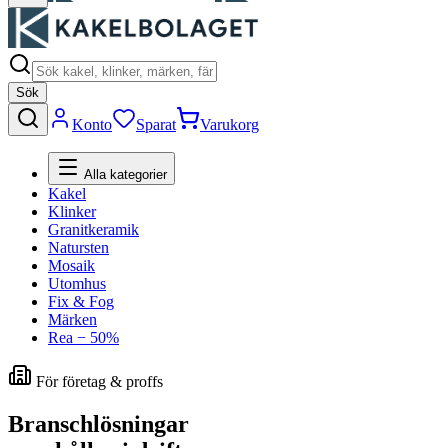
Sök
Konto
Sparat
Varukorg
Alla kategorier
Kakel
Klinker
Granitkeramik
Natursten
Mosaik
Utomhus
Fix & Fog
Märken
Rea − 50%
För företag & proffs
Branschlösningar