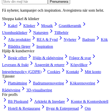
Prenumerera
Få nyheter, kampanjer och inspiration. Avregistrera när som helst.
Shoppa kakel & klinker
Kakel
Klinker
Mosaik
Granitkeramik
Utomhusklinker
Natursten
Tillbehör
Alla produkter
REA & Fynd
Nyheter
Badrum
Kök
Bläddra färger
Inspiration
Hjälp & kundservice
Begär offert
Hjälp & rådgivning
Frågor & svar
Leverans & frakt
Ångerrätt & returer
Köpvillkor
Integritetspolicy (GDPR)
Cookies
Kontakt
Mitt konto
Tjänster
Plattsättning
Badrumsrenovering
Köksrenovering
Rådgivning
3D-visualisering
För proffs
Bli Pluskund
Arkitekt & Inredare
Kontor & Kontorshotell
Hotell & Restaurang
Bygg & Entreprenad
Om