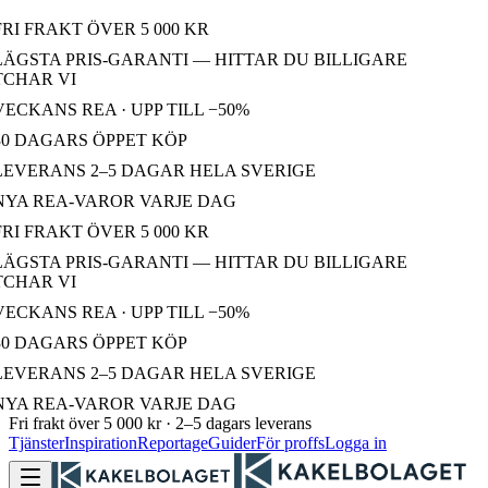
RI FRAKT ÖVER 5 000 KR
LÄGSTA PRIS-GARANTI — HITTAR DU BILLIGARE
CHAR VI
ECKANS REA · UPP TILL −50%
30 DAGARS ÖPPET KÖP
LEVERANS 2–5 DAGAR HELA SVERIGE
NYA REA-VAROR VARJE DAG
RI FRAKT ÖVER 5 000 KR
LÄGSTA PRIS-GARANTI — HITTAR DU BILLIGARE
CHAR VI
ECKANS REA · UPP TILL −50%
30 DAGARS ÖPPET KÖP
LEVERANS 2–5 DAGAR HELA SVERIGE
NYA REA-VAROR VARJE DAG
Fri frakt över 5 000 kr · 2–5 dagars leverans
Tjänster
Inspiration
Reportage
Guider
För proffs
Logga in