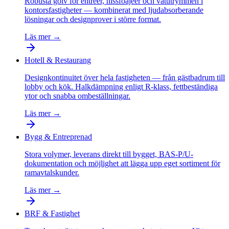
Robusta golv för entréer, hissfoajéer och våtutrymmen i
kontorsfastigheter — kombinerat med ljudabsorberande
lösningar och designprover i större format.
Läs mer →
Hotell & Restaurang
Designkontinuitet över hela fastigheten — från gästbadrum till
lobby och kök. Halkdämpning enligt R-klass, fettbeständiga
ytor och snabba ombeställningar.
Läs mer →
Bygg & Entreprenad
Stora volymer, leverans direkt till bygget, BAS-P/U-
dokumentation och möjlighet att lägga upp eget sortiment för
ramavtalskunder.
Läs mer →
BRF & Fastighet