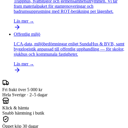
Trapphus, tvättstugor och gemensamhetsutrymmen. Vi tar
fram materialpaket för stamrenoveringar och
badrumsupprustning med ROT-beräkning per lägenhet.
Läs mer →
Offentlig miljö
LCA-data, miljöbedömningar enligt SundaHus & BVB, samt
bygglogistik anpassad till offentlig upphandling — för skolor,
sjukhus och kommunala fastigheter.
Läs mer →
Fri frakt över 5 000 kr
Hela Sverige · 2–5 dagar
Klick & hämta
Snabb hämtning i butik
Öppet köp 30 dagar