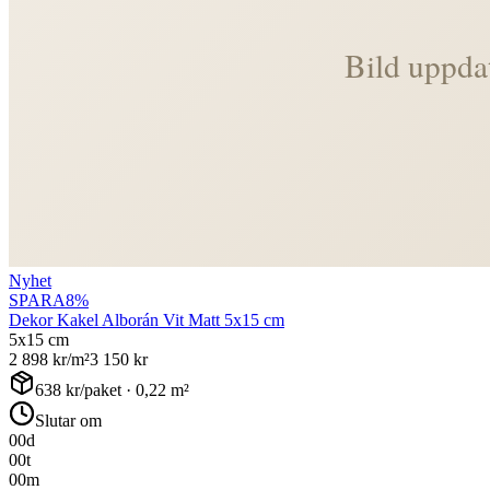
Nyhet
SPARA
8
%
Dekor Kakel Alborán Vit Matt 5x15 cm
5x15 cm
2 898
kr/m²
3 150
kr
638
kr/paket ·
0,22
m²
Slutar om
00
d
00
t
00
m