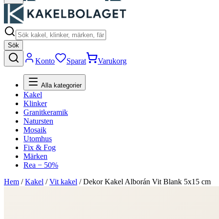
Sök
Konto
Sparat
Varukorg
Alla kategorier
Kakel
Klinker
Granitkeramik
Natursten
Mosaik
Utomhus
Fix & Fog
Märken
Rea − 50%
Hem
/
Kakel
/
Vit kakel
/
Dekor Kakel Alborán Vit Blank 5x15 cm