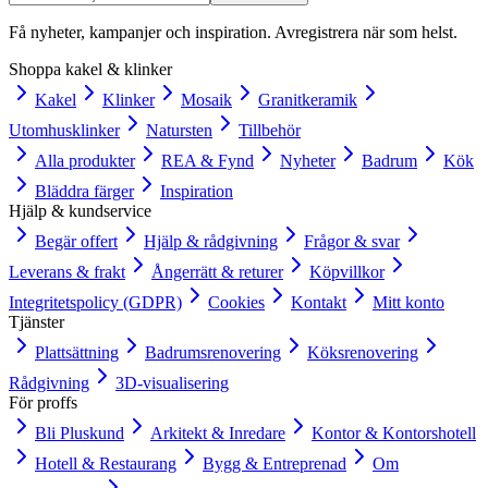
Få nyheter, kampanjer och inspiration. Avregistrera när som helst.
Shoppa kakel & klinker
Kakel
Klinker
Mosaik
Granitkeramik
Utomhusklinker
Natursten
Tillbehör
Alla produkter
REA & Fynd
Nyheter
Badrum
Kök
Bläddra färger
Inspiration
Hjälp & kundservice
Begär offert
Hjälp & rådgivning
Frågor & svar
Leverans & frakt
Ångerrätt & returer
Köpvillkor
Integritetspolicy (GDPR)
Cookies
Kontakt
Mitt konto
Tjänster
Plattsättning
Badrumsrenovering
Köksrenovering
Rådgivning
3D-visualisering
För proffs
Bli Pluskund
Arkitekt & Inredare
Kontor & Kontorshotell
Hotell & Restaurang
Bygg & Entreprenad
Om