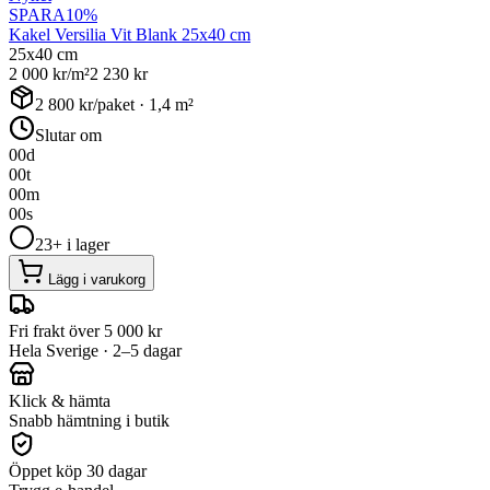
SPARA
10
%
Kakel Versilia Vit Blank 25x40 cm
25x40 cm
2 000
kr/m²
2 230
kr
2 800
kr/paket ·
1,4
m²
Slutar om
00
d
00
t
00
m
00
s
23+ i lager
Lägg i varukorg
Fri frakt över 5 000 kr
Hela Sverige · 2–5 dagar
Klick & hämta
Snabb hämtning i butik
Öppet köp 30 dagar