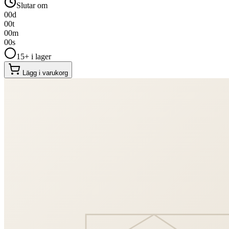
Slutar om
00
d
00
t
00
m
00
s
15+ i lager
Lägg i varukorg