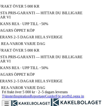
FRAKT ÖVER 5 000 KR
TA PRIS-GARANTI — HITTAR DU BILLIGARE
R VI
ANS REA · UPP TILL −50%
AGARS ÖPPET KÖP
RANS 2–5 DAGAR HELA SVERIGE
REA-VAROR VARJE DAG
FRAKT ÖVER 5 000 KR
TA PRIS-GARANTI — HITTAR DU BILLIGARE
R VI
ANS REA · UPP TILL −50%
AGARS ÖPPET KÖP
RANS 2–5 DAGAR HELA SVERIGE
REA-VAROR VARJE DAG
Fri frakt över 5 000 kr · 2–5 dagars leverans
Tjänster
Inspiration
Reportage
Guider
För proffs
Logga in