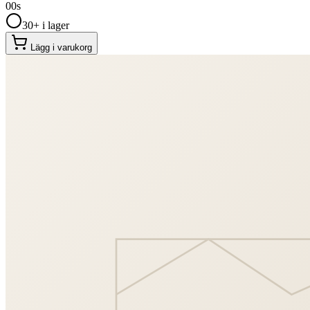
00
s
30+ i lager
Lägg i varukorg