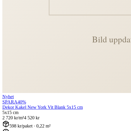
Nyhet
SPARA
40
%
Dekor Kakel New York Vit Blank 5x15 cm
5x15 cm
2 720
kr/m²
4 520
kr
598
kr/paket ·
0,22
m²