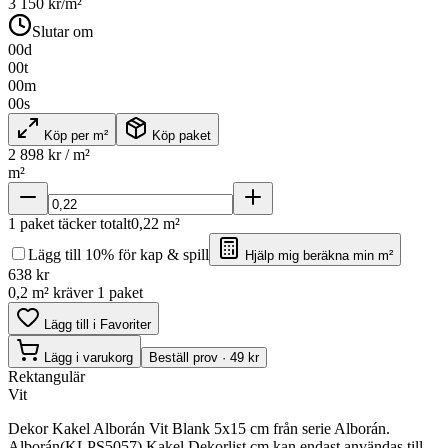
3 150
kr/m²
Slutar om
00
d
00
t
00
m
00
s
Köp per m²
Köp paket
2 898
kr / m²
m²
1
paket täcker totalt
0,22
m²
Lägg till 10% för kap & spill
Hjälp mig beräkna min m²
638
kr
0,2 m² kräver 1 paket
Lägg till i Favoriter
Lägg i varukorg
Beställ prov · 49 kr
Rektangulär
Vit
Dekor Kakel Alborán Vit Blank 5x15 cm från serie Alborán.
Alborán(KLPS5057) Kakel Dekorlist cm kan endast användas till