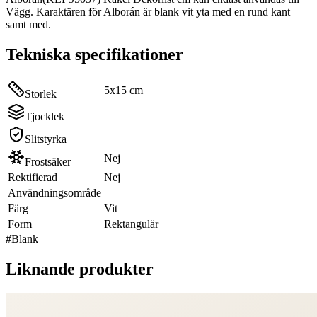
Vägg. Karaktären för Alborán är blank vit yta med en rund kant
samt med.
Tekniska specifikationer
5x15 cm
Storlek
Tjocklek
Slitstyrka
Nej
Frostsäker
Rektifierad
Nej
Användningsområde
Färg
Vit
Form
Rektangulär
#
Blank
Liknande produkter