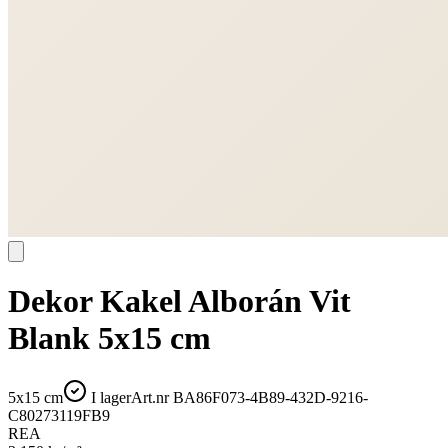
Dekor Kakel Alborán Vit
Blank 5x15 cm
5x15 cm
I lager
Art.nr
BA86F073-4B89-432D-9216-
C80273119FB9
REA