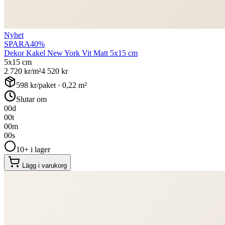
Nyhet
SPARA
40
%
Dekor Kakel New York Vit Matt 5x15 cm
5x15 cm
2 720
kr/m²
4 520
kr
598
kr/paket ·
0,22
m²
Slutar om
00
d
00
t
00
m
00
s
10+ i lager
Lägg i varukorg