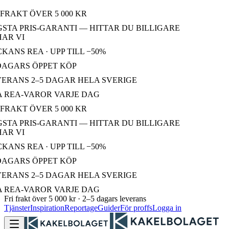
FRAKT ÖVER 5 000 KR
TA PRIS-GARANTI — HITTAR DU BILLIGARE
R VI
ANS REA · UPP TILL −50%
AGARS ÖPPET KÖP
ERANS 2–5 DAGAR HELA SVERIGE
 REA-VAROR VARJE DAG
FRAKT ÖVER 5 000 KR
TA PRIS-GARANTI — HITTAR DU BILLIGARE
R VI
ANS REA · UPP TILL −50%
AGARS ÖPPET KÖP
ERANS 2–5 DAGAR HELA SVERIGE
 REA-VAROR VARJE DAG
Fri frakt över 5 000 kr · 2–5 dagars leverans
Tjänster
Inspiration
Reportage
Guider
För proffs
Logga in