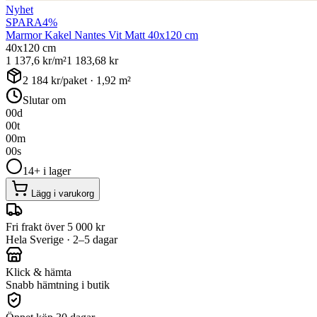
Nyhet
SPARA
4
%
Marmor Kakel Nantes Vit Matt 40x120 cm
40x120 cm
1 137,6
kr/m²
1 183,68
kr
2 184
kr/paket ·
1,92
m²
Slutar om
00
d
00
t
00
m
00
s
14+ i lager
Lägg i varukorg
Fri frakt över 5 000 kr
Hela Sverige · 2–5 dagar
Klick & hämta
Snabb hämtning i butik