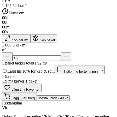
REA
1 127,52
kr/m²
Slutar om
00
d
00
t
00
m
00
s
Köp per m²
Köp paket
1 000,8
kr / m²
m²
1
paket täcker totalt
1,92
m²
Lägg till 10% för kap & spill
Hjälp mig beräkna min m²
1 922
kr
1,9 m² kräver 1 paket
Lägg till i Favoriter
Lägg i varukorg
Beställ prov · 49 kr
Rektangulär
Vit
Dekor Kakel Levantine Vit Matt 40x120 cm från serie Levantine.