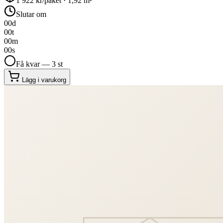
1 922
kr/paket ·
1,92
m²
Slutar om
00
d
00
t
00
m
00
s
Få kvar — 3 st
Lägg i varukorg