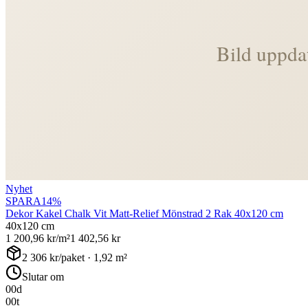
Nyhet
SPARA
14
%
Dekor Kakel Chalk Vit Matt-Relief Mönstrad 2 Rak 40x120 cm
40x120 cm
1 200,96
kr/m²
1 402,56
kr
2 306
kr/paket ·
1,92
m²
Slutar om
00
d
00
t