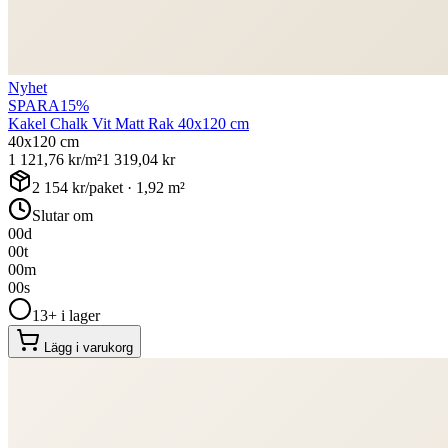
Nyhet
SPARA
15
%
Kakel Chalk Vit Matt Rak 40x120 cm
40x120 cm
1 121,76
kr/m²
1 319,04
kr
2 154
kr/paket ·
1,92
m²
Slutar om
00
d
00
t
00
m
00
s
13+ i lager
Lägg i varukorg