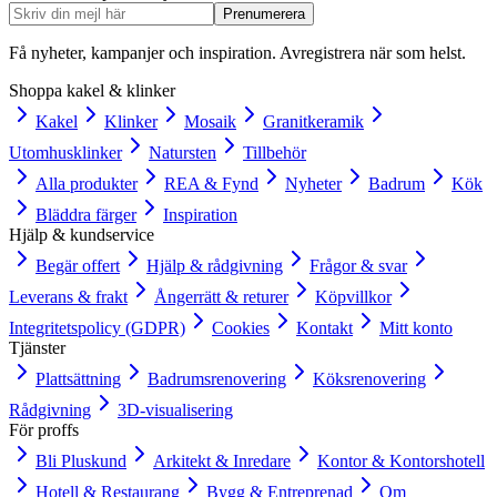
Prenumerera
Få nyheter, kampanjer och inspiration. Avregistrera när som helst.
Shoppa kakel & klinker
Kakel
Klinker
Mosaik
Granitkeramik
Utomhusklinker
Natursten
Tillbehör
Alla produkter
REA & Fynd
Nyheter
Badrum
Kök
Bläddra färger
Inspiration
Hjälp & kundservice
Begär offert
Hjälp & rådgivning
Frågor & svar
Leverans & frakt
Ångerrätt & returer
Köpvillkor
Integritetspolicy (GDPR)
Cookies
Kontakt
Mitt konto
Tjänster
Plattsättning
Badrumsrenovering
Köksrenovering
Rådgivning
3D-visualisering
För proffs
Bli Pluskund
Arkitekt & Inredare
Kontor & Kontorshotell
Hotell & Restaurang
Bygg & Entreprenad
Om