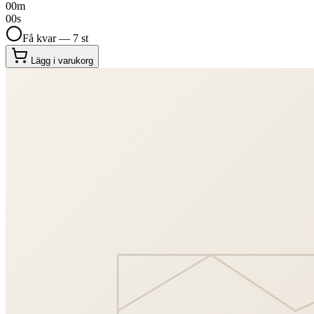
00
m
00
s
Få kvar — 7 st
Lägg i varukorg