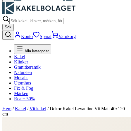
Sök
Konto
Sparat
Varukorg
Alla kategorier
Kakel
Klinker
Granitkeramik
Natursten
Mosaik
Utomhus
Fix & Fog
Märken
Rea − 50%
Hem
/
Kakel
/
Vit kakel
/
Dekor Kakel Levantine Vit Matt 40x120
cm