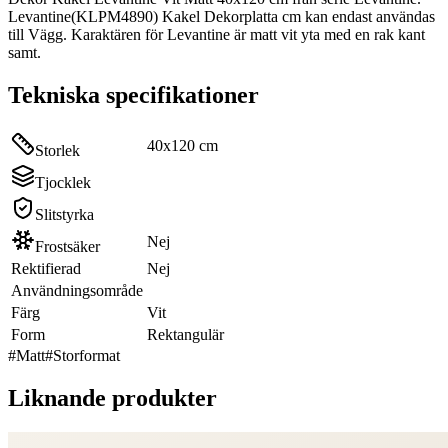
Levantine(KLPM4890) Kakel Dekorplatta cm kan endast användas
till Vägg. Karaktären för Levantine är matt vit yta med en rak kant
samt.
Tekniska specifikationer
40x120 cm
Storlek
Tjocklek
Slitstyrka
Nej
Frostsäker
Rektifierad
Nej
Användningsområde
Färg
Vit
Form
Rektangulär
#
Matt
#
Storformat
Liknande produkter