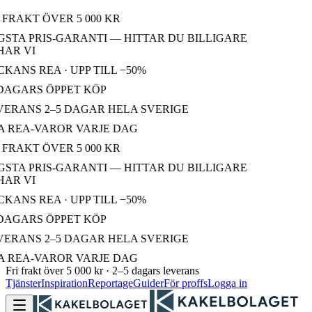
FRAKT ÖVER 5 000 KR
STA PRIS-GARANTI — HITTAR DU BILLIGARE
AR VI
KANS REA · UPP TILL −50%
DAGARS ÖPPET KÖP
ERANS 2–5 DAGAR HELA SVERIGE
 REA-VAROR VARJE DAG
FRAKT ÖVER 5 000 KR
STA PRIS-GARANTI — HITTAR DU BILLIGARE
AR VI
KANS REA · UPP TILL −50%
DAGARS ÖPPET KÖP
ERANS 2–5 DAGAR HELA SVERIGE
 REA-VAROR VARJE DAG
Fri frakt över 5 000 kr · 2–5 dagars leverans
Tjänster
Inspiration
Reportage
Guider
För proffs
Logga in