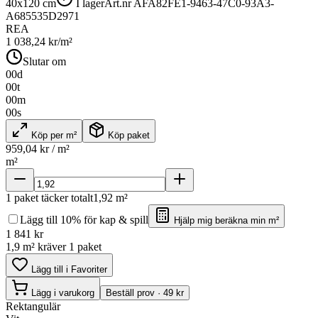
40x120 cm
I lager
Art.nr
AFA82FE1-9463-47C0-93A3-
A685535D2971
REA
1 038,24
kr/m²
Slutar om
00
d
00
t
00
m
00
s
Köp per m²
Köp paket
959,04
kr / m²
m²
1
paket täcker totalt
1,92
m²
Lägg till 10% för kap & spill
Hjälp mig beräkna min m²
1 841
kr
1,9 m² kräver 1 paket
Lägg till i Favoriter
Lägg i varukorg
Beställ prov · 49 kr
Rektangulär