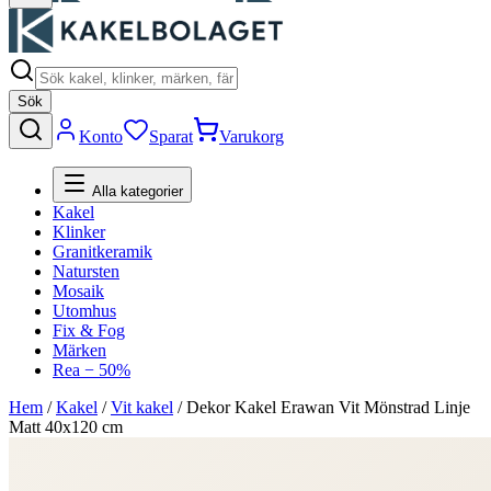
Sök
Konto
Sparat
Varukorg
Alla kategorier
Kakel
Klinker
Granitkeramik
Natursten
Mosaik
Utomhus
Fix & Fog
Märken
Rea − 50%
Hem
/
Kakel
/
Vit kakel
/
Dekor Kakel Erawan Vit Mönstrad Linje
Matt 40x120 cm