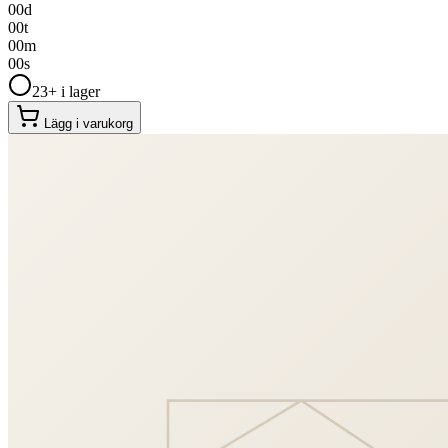
00
d
00
t
00
m
00
s
23+ i lager
Lägg i varukorg