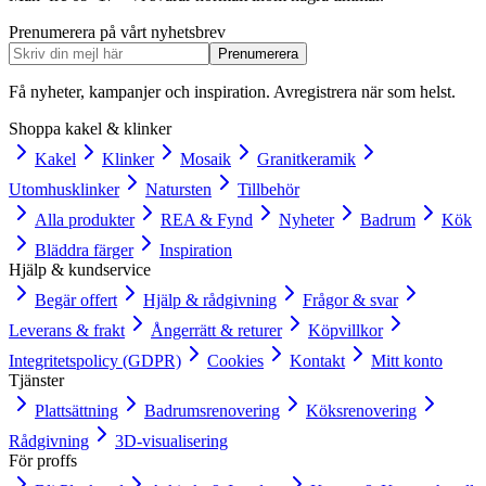
Prenumerera på vårt nyhetsbrev
Prenumerera
Få nyheter, kampanjer och inspiration. Avregistrera när som helst.
Shoppa kakel & klinker
Kakel
Klinker
Mosaik
Granitkeramik
Utomhusklinker
Natursten
Tillbehör
Alla produkter
REA & Fynd
Nyheter
Badrum
Kök
Bläddra färger
Inspiration
Hjälp & kundservice
Begär offert
Hjälp & rådgivning
Frågor & svar
Leverans & frakt
Ångerrätt & returer
Köpvillkor
Integritetspolicy (GDPR)
Cookies
Kontakt
Mitt konto
Tjänster
Plattsättning
Badrumsrenovering
Köksrenovering
Rådgivning
3D-visualisering
För proffs