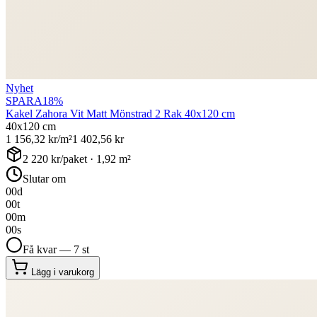
Nyhet
SPARA
18
%
Kakel Zahora Vit Matt Mönstrad 2 Rak 40x120 cm
40x120 cm
1 156,32
kr/m²
1 402,56
kr
2 220
kr/paket ·
1,92
m²
Slutar om
00
d
00
t
00
m
00
s
Få kvar — 7 st
Lägg i varukorg