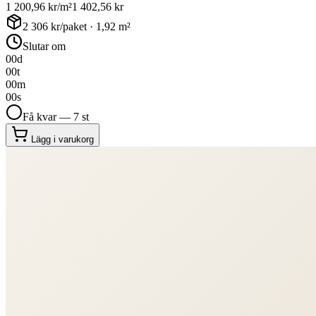
1 200,96
kr/m²
1 402,56
kr
2 306
kr/paket ·
1,92
m²
Slutar om
00
d
00
t
00
m
00
s
Få kvar — 7 st
Lägg i varukorg