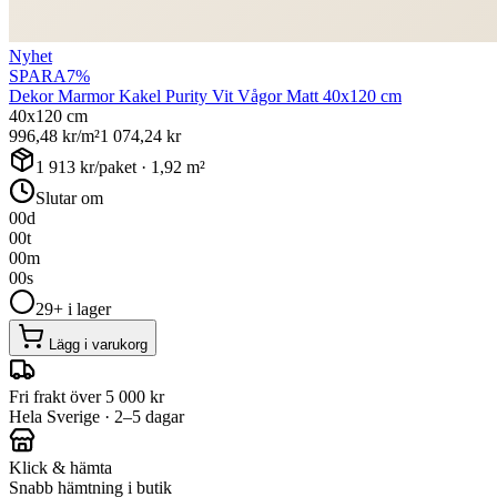
Nyhet
SPARA
7
%
Dekor Marmor Kakel Purity Vit Vågor Matt 40x120 cm
40x120 cm
996,48
kr/m²
1 074,24
kr
1 913
kr/paket ·
1,92
m²
Slutar om
00
d
00
t
00
m
00
s
29+ i lager
Lägg i varukorg
Fri frakt över 5 000 kr
Hela Sverige · 2–5 dagar
Klick & hämta
Snabb hämtning i butik