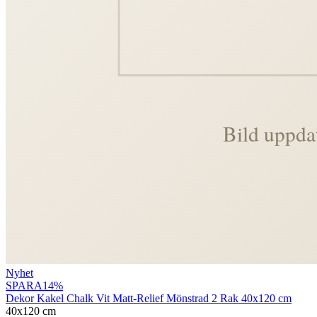
Nyhet
SPARA
14
%
Dekor Kakel Chalk Vit Matt-Relief Mönstrad 2 Rak 40x120 cm
40x120 cm