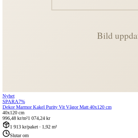
Nyhet
SPARA
7
%
Dekor Marmor Kakel Purity Vit Vågor Matt 40x120 cm
40x120 cm
996,48
kr/m²
1 074,24
kr
1 913
kr/paket ·
1,92
m²
Slutar om