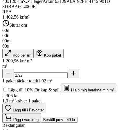
40x120 cm
I lager
Art.nr
63129A6A-92FE-4146-901D-
8DBBA6C4069E
REA
1 402,56
kr/m²
Slutar om
00
d
00
t
00
m
00
s
Köp per m²
Köp paket
1 200,96
kr / m²
m²
1
paket täcker totalt
1,92
m²
Lägg till 10% för kap & spill
Hjälp mig beräkna min m²
2 306
kr
1,9 m² kräver 1 paket
Lägg till i Favoriter
Lägg i varukorg
Beställ prov · 49 kr
Rektangulär