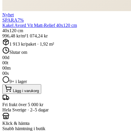
Nyhet
SPARA
7
%
Kakel Avord Vit Matt-Relief 40x120 cm
40x120 cm
996,48
kr/m²
1 074,24
kr
1 913
kr/paket ·
1,92
m²
Slutar om
00
d
00
t
00
m
00
s
9+ i lager
Lägg i varukorg
Fri frakt över 5 000 kr
Hela Sverige · 2–5 dagar
Klick & hämta
Snabb hämtning i butik