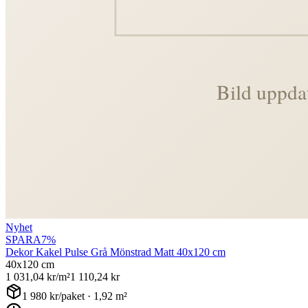
Nyhet
SPARA
7
%
Dekor Kakel Pulse Grå Mönstrad Matt 40x120 cm
40x120 cm
1 031,04
kr/m²
1 110,24
kr
1 980
kr/paket ·
1,92
m²