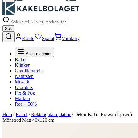
Sök
Konto
Sparat
Varukorg
Alla kategorier
Kakel
Klinker
Granitkeramik
Natursten
Mosaik
Utomhus
Fix & Fog
Märken
Rea − 50%
Hem
/
Kakel
/
Rektangulära plattor
/
Dekor Kakel Erawan Ljusgrå
Mönstrad Matt 40x120 cm