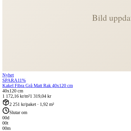
Nyhet
SPARA
11
%
Kakel Fibra Grå Matt Rak 40x120 cm
40x120 cm
1 172,16
kr/m²
1 319,04
kr
2 251
kr/paket ·
1,92
m²
Slutar om
00
d
00
t
00
m