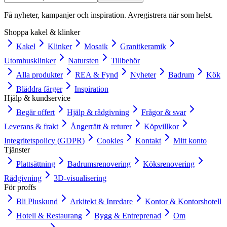
Få nyheter, kampanjer och inspiration. Avregistrera när som helst.
Shoppa kakel & klinker
Kakel
Klinker
Mosaik
Granitkeramik
Utomhusklinker
Natursten
Tillbehör
Alla produkter
REA & Fynd
Nyheter
Badrum
Kök
Bläddra färger
Inspiration
Hjälp & kundservice
Begär offert
Hjälp & rådgivning
Frågor & svar
Leverans & frakt
Ångerrätt & returer
Köpvillkor
Integritetspolicy (GDPR)
Cookies
Kontakt
Mitt konto
Tjänster
Plattsättning
Badrumsrenovering
Köksrenovering
Rådgivning
3D-visualisering
För proffs
Bli Pluskund
Arkitekt & Inredare
Kontor & Kontorshotell
Hotell & Restaurang
Bygg & Entreprenad
Om