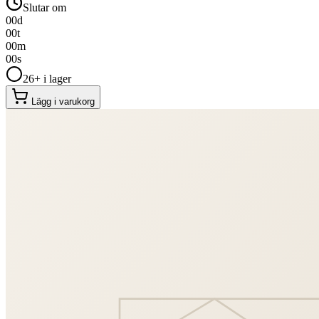
Slutar om
00
d
00
t
00
m
00
s
26+ i lager
Lägg i varukorg