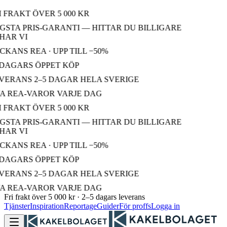
 FRAKT ÖVER 5 000 KR
STA PRIS-GARANTI — HITTAR DU BILLIGARE
AR VI
KANS REA · UPP TILL −50%
DAGARS ÖPPET KÖP
ERANS 2–5 DAGAR HELA SVERIGE
 REA-VAROR VARJE DAG
 FRAKT ÖVER 5 000 KR
STA PRIS-GARANTI — HITTAR DU BILLIGARE
AR VI
KANS REA · UPP TILL −50%
DAGARS ÖPPET KÖP
ERANS 2–5 DAGAR HELA SVERIGE
 REA-VAROR VARJE DAG
Fri frakt över 5 000 kr · 2–5 dagars leverans
Tjänster
Inspiration
Reportage
Guider
För proffs
Logga in