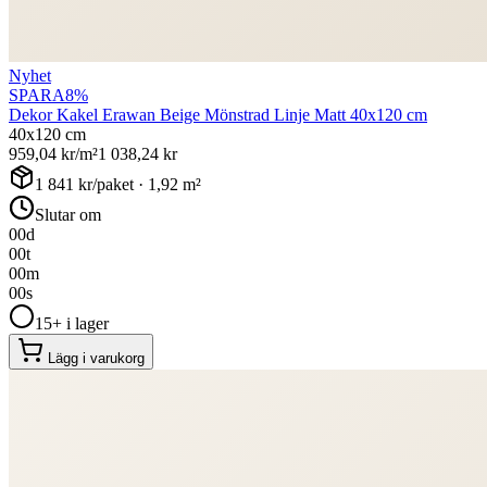
Nyhet
SPARA
8
%
Dekor Kakel Erawan Beige Mönstrad Linje Matt 40x120 cm
40x120 cm
959,04
kr/m²
1 038,24
kr
1 841
kr/paket ·
1,92
m²
Slutar om
00
d
00
t
00
m
00
s
15+ i lager
Lägg i varukorg