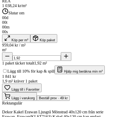
REA
1 038,24
kr/m²
Slutar om
00
d
00
t
00
m
00
s
Köp per m²
Köp paket
959,04
kr / m²
m²
1
paket täcker totalt
1,92
m²
Lägg till 10% för kap & spill
Hjälp mig beräkna min m²
1 841
kr
1,9 m² kräver 1 paket
Lägg till i Favoriter
Lägg i varukorg
Beställ prov · 49 kr
Rektangulär
Dekor Kakel Erawan Ljusgrå Mönstrad 40x120 cm från serie
Erawan. Erawan(KLST7163) Kakel 40x120 cm kan endast