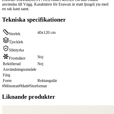
användas till Vägg. Karaktären för Erawan är matt ljusgrå yta med
en rak kant samt.
Tekniska specifikationer
40x120 cm
Storlek
Tjocklek
Slitstyrka
Nej
Frostsäker
Rektifierad
Nej
Användningsområde
Färg
Form
Rektangulär
#
Mönstrat
#
Matt
#
Storformat
Liknande produkter