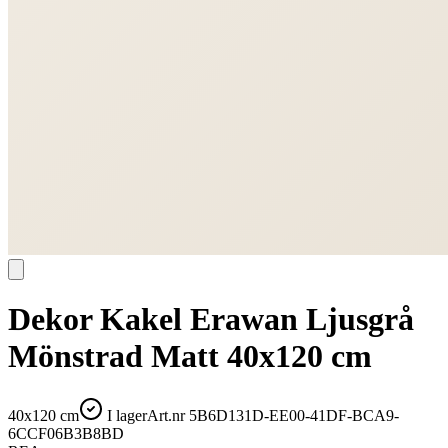
Dekor Kakel Erawan Ljusgrå
Mönstrad Matt 40x120 cm
40x120 cm
I lager
Art.nr
5B6D131D-EE00-41DF-BCA9-
6CCF06B3B8BD