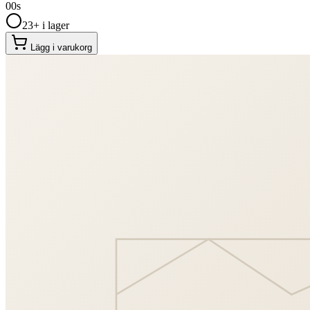
00
s
23+ i lager
Lägg i varukorg