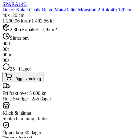
SPARA
14
%
Dekor Kakel Chalk Beige Matt-Relief Mönstrad 2 Rak 40x120 cm
40x120 cm
1 200,96
kr/m²
1 402,56
kr
2 306
kr/paket ·
1,92
m²
Slutar om
00
d
00
t
00
m
00
s
25+ i lager
Lägg i varukorg
Fri frakt över 5 000 kr
Hela Sverige · 2–5 dagar
Klick & hämta
Snabb hämtning i butik
Öppet köp 30 dagar