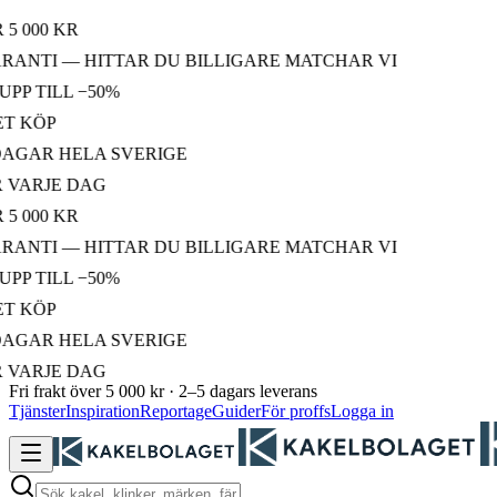
000 KR
NTI — HITTAR DU BILLIGARE MATCHAR VI
 TILL −50%
KÖP
AR HELA SVERIGE
ARJE DAG
000 KR
NTI — HITTAR DU BILLIGARE MATCHAR VI
 TILL −50%
KÖP
AR HELA SVERIGE
ARJE DAG
Fri frakt över 5 000 kr · 2–5 dagars leverans
Tjänster
Inspiration
Reportage
Guider
För proffs
Logga in