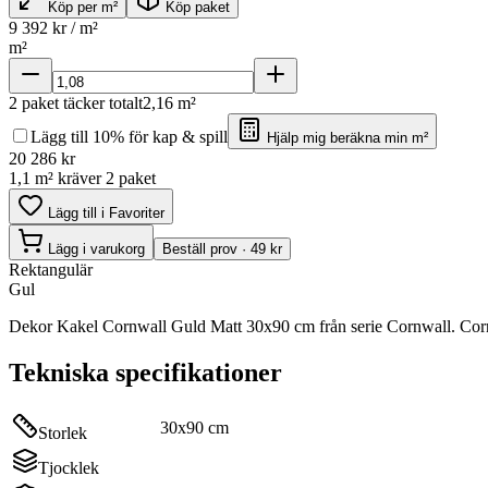
Köp per m²
Köp paket
9 392
kr / m²
m²
2
paket täcker totalt
2,16
m²
Lägg till 10% för kap & spill
Hjälp mig beräkna min m²
20 286
kr
1,1 m² kräver 2 paket
Lägg till i Favoriter
Lägg i varukorg
Beställ prov · 49 kr
Rektangulär
Gul
Dekor Kakel Cornwall Guld Matt 30x90 cm från serie Cornwall. Corn
Tekniska specifikationer
30x90 cm
Storlek
Tjocklek