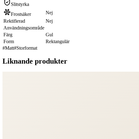
Slitstyrka
Nej
Frostsäker
Rektifierad
Nej
Användningsområde
Färg
Gul
Form
Rektangulär
#
Matt
#
Storformat
Liknande produkter