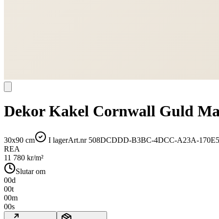
Dekor Kakel Cornwall Guld Ma
30x90 cm
I lager
Art.nr
508DCDDD-B3BC-4DCC-A23A-170E
REA
11 780
kr/m²
Slutar om
00
d
00
t
00
m
00
s