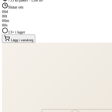
755
kr/paket ·
1,08
m²
Slutar om
00
d
00
t
00
m
00
s
13+ i lager
Lägg i varukorg