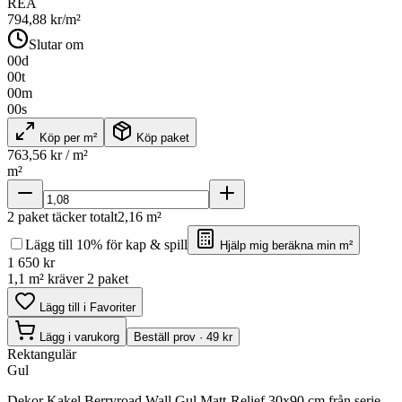
REA
794,88
kr/m²
Slutar om
00
d
00
t
00
m
00
s
Köp per m²
Köp paket
763,56
kr / m²
m²
2
paket täcker totalt
2,16
m²
Lägg till 10% för kap & spill
Hjälp mig beräkna min m²
1 650
kr
1,1 m² kräver 2 paket
Lägg till i Favoriter
Lägg i varukorg
Beställ prov · 49 kr
Rektangulär
Gul
Dekor Kakel Berryroad Wall Gul Matt-Relief 30x90 cm från serie