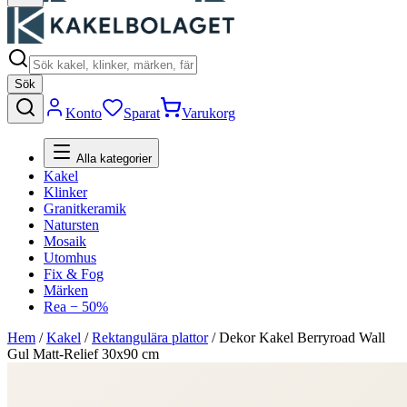
Sök
Konto
Sparat
Varukorg
Alla kategorier
Kakel
Klinker
Granitkeramik
Natursten
Mosaik
Utomhus
Fix & Fog
Märken
Rea − 50%
Hem
/
Kakel
/
Rektangulära plattor
/
Dekor Kakel Berryroad Wall
Gul Matt-Relief 30x90 cm