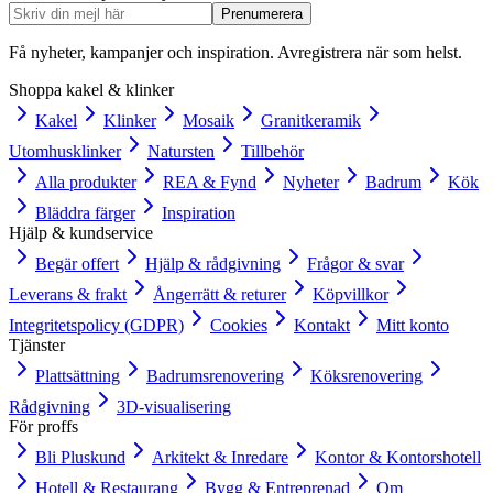
Prenumerera
Få nyheter, kampanjer och inspiration. Avregistrera när som helst.
Shoppa kakel & klinker
Kakel
Klinker
Mosaik
Granitkeramik
Utomhusklinker
Natursten
Tillbehör
Alla produkter
REA & Fynd
Nyheter
Badrum
Kök
Bläddra färger
Inspiration
Hjälp & kundservice
Begär offert
Hjälp & rådgivning
Frågor & svar
Leverans & frakt
Ångerrätt & returer
Köpvillkor
Integritetspolicy (GDPR)
Cookies
Kontakt
Mitt konto
Tjänster
Plattsättning
Badrumsrenovering
Köksrenovering
Rådgivning
3D-visualisering
För proffs
Bli Pluskund
Arkitekt & Inredare
Kontor & Kontorshotell
Hotell & Restaurang
Bygg & Entreprenad
Om