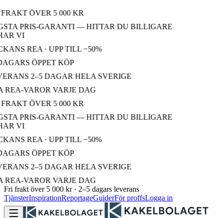
FRAKT ÖVER 5 000 KR
STA PRIS-GARANTI — HITTAR DU BILLIGARE
AR VI
ANS REA · UPP TILL −50%
DAGARS ÖPPET KÖP
ERANS 2–5 DAGAR HELA SVERIGE
 REA-VAROR VARJE DAG
FRAKT ÖVER 5 000 KR
STA PRIS-GARANTI — HITTAR DU BILLIGARE
AR VI
ANS REA · UPP TILL −50%
DAGARS ÖPPET KÖP
ERANS 2–5 DAGAR HELA SVERIGE
 REA-VAROR VARJE DAG
Fri frakt över 5 000 kr · 2–5 dagars leverans
Tjänster
Inspiration
Reportage
Guider
För proffs
Logga in