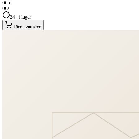
00
m
00
s
24+ i lager
Lägg i varukorg