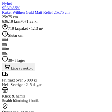
Nyhet
SPARA
5
%
Kakel Wilthen Guld Matt-Relief 25x75 cm
25x75 cm
636,19
kr/m²
671,22
kr
719
kr/paket ·
1,13
m²
Slutar om
00
d
00
t
00
m
00
s
30+ i lager
Lägg i varukorg
Fri frakt över 5 000 kr
Hela Sverige · 2–5 dagar
Klick & hämta
Snabb hämtning i butik