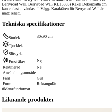
Berryroad Wall. Berryroad Wall(KLT3803) Kakel Dekorplatta cm
kan endast användas till Vägg. Karaktären för Berryroad Wall är
matt: relief:.
Tekniska specifikationer
30x90 cm
Storlek
Tjocklek
Slitstyrka
Nej
Frostsäker
Rektifierad
Nej
Användningsområde
Färg
Gul
Form
Rektangulär
#
Matt
#
Storformat
Liknande produkter