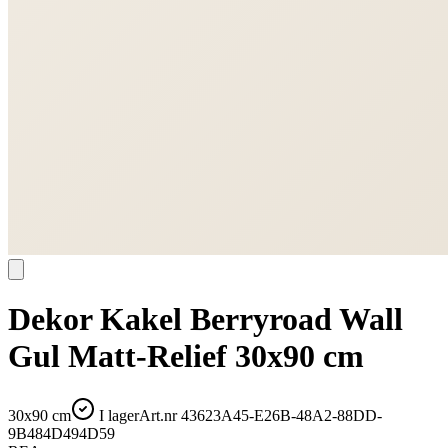
Dekor Kakel Berryroad Wall
Gul Matt-Relief 30x90 cm
30x90 cm
I lager
Art.nr
43623A45-E26B-48A2-88DD-
9B484D494D59