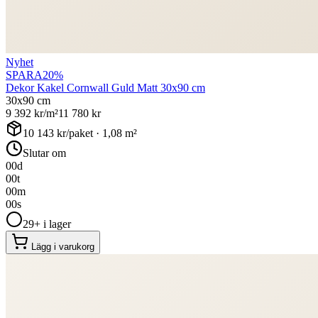
Nyhet
SPARA
20
%
Dekor Kakel Cornwall Guld Matt 30x90 cm
30x90 cm
9 392
kr/m²
11 780
kr
10 143
kr/paket ·
1,08
m²
Slutar om
00
d
00
t
00
m
00
s
29+ i lager
Lägg i varukorg