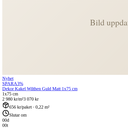
Nyhet
SPARA
3
%
Dekor Kakel Wilthen Guld Matt 1x75 cm
1x75 cm
2 980
kr/m²
3 070
kr
656
kr/paket ·
0,22
m²
Slutar om
00
d
00
t