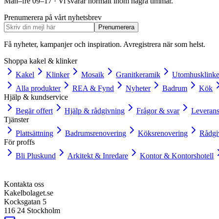
Mån–fre 09–17 · Vi svarar normalt inom några timmar.
Prenumerera på vårt nyhetsbrev
Prenumerera
Få nyheter, kampanjer och inspiration. Avregistrera när som helst.
Shoppa kakel & klinker
Kakel
Klinker
Mosaik
Granitkeramik
Utomhusklinke
Alla produkter
REA & Fynd
Nyheter
Badrum
Kök
Hjälp & kundservice
Begär offert
Hjälp & rådgivning
Frågor & svar
Leverans
Tjänster
Plattsättning
Badrumsrenovering
Köksrenovering
Rådgi
För proffs
Bli Pluskund
Arkitekt & Inredare
Kontor & Kontorshotell
Kontakta oss
Kakelbolaget.se
Kocksgatan 5
116 24 Stockholm