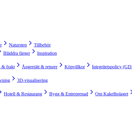
r
Natursten
Tillbehör
Bläddra färger
Inspiration
 & frakt
Ångerrätt & returer
Köpvillkor
Integritetspolicy (G
vning
3D-visualisering
Hotell & Restaurang
Bygg & Entreprenad
Om Kakelbolaget