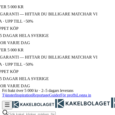
R 5 000 KR
GARANTI — HITTAR DU BILLIGARE MATCHAR VI
 UPP TILL −50%
PET KÖP
 DAGAR HELA SVERIGE
R VARJE DAG
R 5 000 KR
GARANTI — HITTAR DU BILLIGARE MATCHAR VI
 UPP TILL −50%
PET KÖP
 DAGAR HELA SVERIGE
R VARJE DAG
Fri frakt över 5 000 kr · 2–5 dagars leverans
Tjänster
Inspiration
Reportage
Guider
För proffs
Logga in