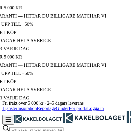
 000 KR
ANTI — HITTAR DU BILLIGARE MATCHAR VI
P TILL −50%
 KÖP
GAR HELA SVERIGE
VARJE DAG
 000 KR
ANTI — HITTAR DU BILLIGARE MATCHAR VI
P TILL −50%
 KÖP
GAR HELA SVERIGE
VARJE DAG
Fri frakt över 5 000 kr · 2–5 dagars leverans
Tjänster
Inspiration
Reportage
Guider
För proffs
Logga in