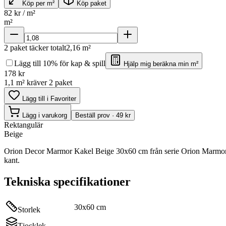
Köp per m²
Köp paket
82
kr / m²
m²
2
paket täcker totalt
2,16
m²
Lägg till 10% för kap & spill
Hjälp mig beräkna min m²
178
kr
1,1 m² kräver 2 paket
Lägg till i Favoriter
Lägg i varukorg
Beställ prov · 49 kr
Rektangulär
Beige
Orion Decor Marmor Kakel Beige 30x60 cm från serie Orion Marmor
kant.
Tekniska specifikationer
30x60 cm
Storlek
Tjocklek