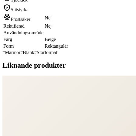
Slitstyrka
Nej
Frostsäker
Rektifierad
Nej
Användningsområde
Färg
Beige
Form
Rektangulär
#
Marmor
#
Blank
#
Storformat
Liknande produkter