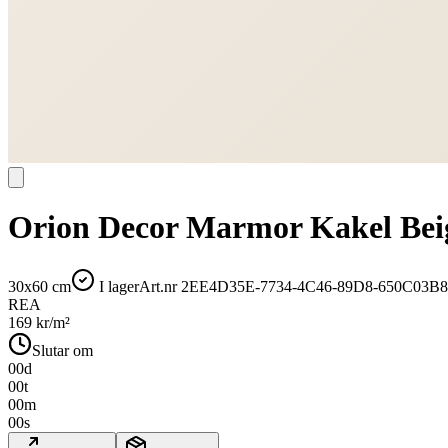
Orion Decor Marmor Kakel Bei
30x60 cm
I lager
Art.nr
2EE4D35E-7734-4C46-89D8-650C03B8
REA
169
kr/m²
Slutar om
00
d
00
t
00
m
00
s