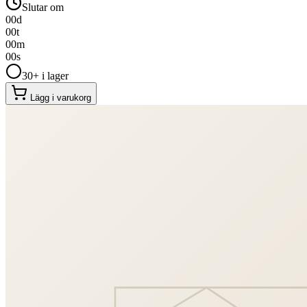
Slutar om
00
d
00
t
00
m
00
s
30+ i lager
Lägg i varukorg