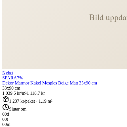
Nyhet
SPARA
7
%
Dekor Marmor Kakel Mesples Beige Matt 33x90 cm
33x90 cm
1 039,5
kr/m²
1 118,7
kr
1 237
kr/paket ·
1,19
m²
Slutar om
00
d
00
t
00
m