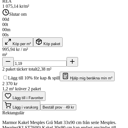
REA
1 075,14
kr/m²
Slutar om
00
d
00
t
00
m
00
s
Köp per m²
Köp paket
995,94
kr / m²
m²
2
paket täcker totalt
2,38
m²
Lägg till 10% för kap & spill
Hjälp mig beräkna min m²
2 370
kr
1,2 m² kräver 2 paket
Lägg till i Favoriter
Lägg i varukorg
Beställ prov · 49 kr
Rektangulär
Marmor Kakel Mesples Grå Matt 33x90 cm från serie Mesples.
Mesples(KLST7600) Kakel 30x90 cm kan endast användas till