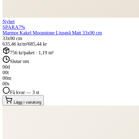
Nyhet
SPARA
7
%
Marmor Kakel Moonstone Ljusgrå Matt 33x90 cm
33x90 cm
635,46
kr/m²
685,44
kr
756
kr/paket ·
1,19
m²
Slutar om
00
d
00
t
00
m
00
s
Få kvar — 3 st
Lägg i varukorg