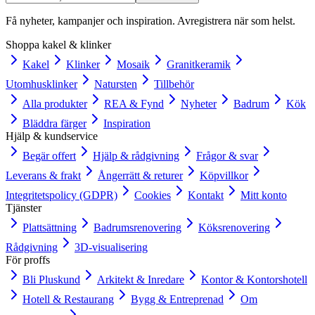
Få nyheter, kampanjer och inspiration. Avregistrera när som helst.
Shoppa kakel & klinker
Kakel
Klinker
Mosaik
Granitkeramik
Utomhusklinker
Natursten
Tillbehör
Alla produkter
REA & Fynd
Nyheter
Badrum
Kök
Bläddra färger
Inspiration
Hjälp & kundservice
Begär offert
Hjälp & rådgivning
Frågor & svar
Leverans & frakt
Ångerrätt & returer
Köpvillkor
Integritetspolicy (GDPR)
Cookies
Kontakt
Mitt konto
Tjänster
Plattsättning
Badrumsrenovering
Köksrenovering
Rådgivning
3D-visualisering
För proffs
Bli Pluskund
Arkitekt & Inredare
Kontor & Kontorshotell
Hotell & Restaurang
Bygg & Entreprenad
Om