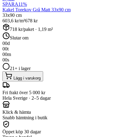
SPARA
11
%
Kakel Torekov Grå Matt 33x90 cm
33x90 cm
603,6
kr/m²
678
kr
718
kr/paket ·
1,19
m²
Slutar om
00
d
00
t
00
m
00
s
21+ i lager
Lägg i varukorg
Fri frakt över 5 000 kr
Hela Sverige · 2–5 dagar
Klick & hämta
Snabb hämtning i butik
Öppet köp 30 dagar