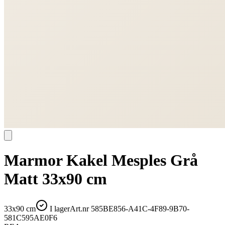
Marmor Kakel Mesples Grå
Matt 33x90 cm
33x90 cm
I lager
Art.nr
585BE856-A41C-4F89-9B70-
581C595AE0F6