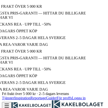
 FRAKT ÖVER 5 000 KR
STA PRIS-GARANTI — HITTAR DU BILLIGARE
AR VI
KANS REA · UPP TILL −50%
DAGARS ÖPPET KÖP
ERANS 2–5 DAGAR HELA SVERIGE
 REA-VAROR VARJE DAG
 FRAKT ÖVER 5 000 KR
STA PRIS-GARANTI — HITTAR DU BILLIGARE
AR VI
KANS REA · UPP TILL −50%
DAGARS ÖPPET KÖP
ERANS 2–5 DAGAR HELA SVERIGE
 REA-VAROR VARJE DAG
Fri frakt över 5 000 kr · 2–5 dagars leverans
Tjänster
Inspiration
Reportage
Guider
För proffs
Logga in