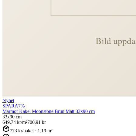
Nyhet
SPARA
7
%
Marmor Kakel Moonstone Brun Matt 33x90 cm
33x90 cm
649,74
kr/m²
700,91
kr
773
kr/paket ·
1,19
m²