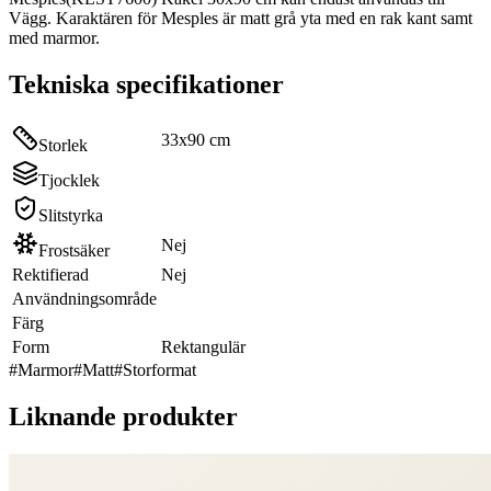
Vägg. Karaktären för Mesples är matt grå yta med en rak kant samt
med marmor.
Tekniska specifikationer
33x90 cm
Storlek
Tjocklek
Slitstyrka
Nej
Frostsäker
Rektifierad
Nej
Användningsområde
Färg
Form
Rektangulär
#
Marmor
#
Matt
#
Storformat
Liknande produkter