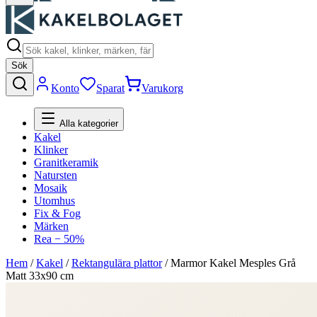
Sök
Konto
Sparat
Varukorg
Alla kategorier
Kakel
Klinker
Granitkeramik
Natursten
Mosaik
Utomhus
Fix & Fog
Märken
Rea − 50%
Hem
/
Kakel
/
Rektangulära plattor
/
Marmor Kakel Mesples Grå
Matt 33x90 cm