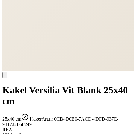
Kakel Versilia Vit Blank 25x40
cm
25x40 cm
I lager
Art.nr
0CB4D0B0-7ACD-4DFD-937E-
931732F6F249
REA