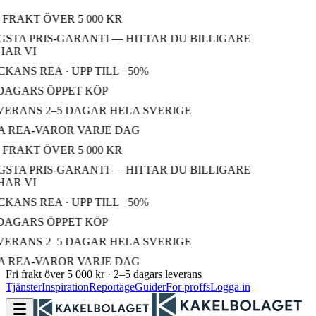
 FRAKT ÖVER 5 000 KR
STA PRIS-GARANTI — HITTAR DU BILLIGARE
AR VI
KANS REA · UPP TILL −50%
DAGARS ÖPPET KÖP
ERANS 2–5 DAGAR HELA SVERIGE
 REA-VAROR VARJE DAG
 FRAKT ÖVER 5 000 KR
STA PRIS-GARANTI — HITTAR DU BILLIGARE
AR VI
KANS REA · UPP TILL −50%
DAGARS ÖPPET KÖP
ERANS 2–5 DAGAR HELA SVERIGE
 REA-VAROR VARJE DAG
Fri frakt över 5 000 kr · 2–5 dagars leverans
Tjänster
Inspiration
Reportage
Guider
För proffs
Logga in