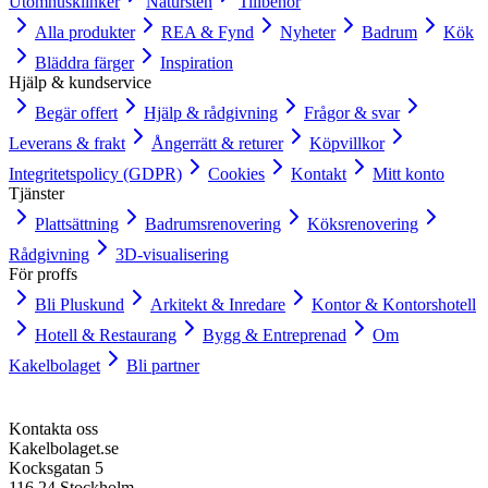
Utomhusklinker
Natursten
Tillbehör
Alla produkter
REA & Fynd
Nyheter
Badrum
Kök
Bläddra färger
Inspiration
Hjälp & kundservice
Begär offert
Hjälp & rådgivning
Frågor & svar
Leverans & frakt
Ångerrätt & returer
Köpvillkor
Integritetspolicy (GDPR)
Cookies
Kontakt
Mitt konto
Tjänster
Plattsättning
Badrumsrenovering
Köksrenovering
Rådgivning
3D-visualisering
För proffs
Bli Pluskund
Arkitekt & Inredare
Kontor & Kontorshotell
Hotell & Restaurang
Bygg & Entreprenad
Om
Kakelbolaget
Bli partner
Kontakta oss
Kakelbolaget.se
Kocksgatan 5
116 24 Stockholm