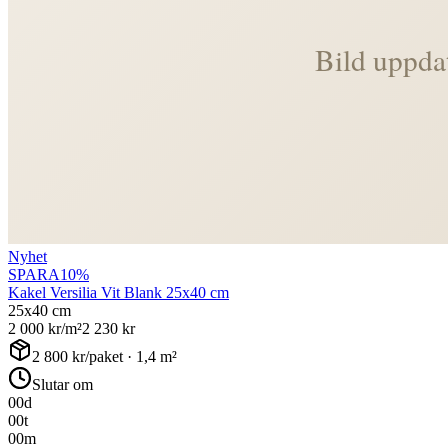
Nyhet
SPARA
10
%
Kakel Versilia Vit Blank 25x40 cm
25x40 cm
2 000
kr/m²
2 230
kr
2 800
kr/paket ·
1,4
m²
Slutar om
00
d
00
t
00
m