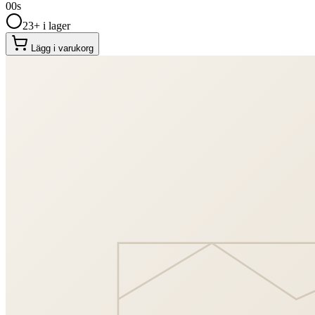
00
s
23+ i lager
Lägg i varukorg