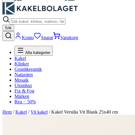
Sök
Konto
Sparat
Varukorg
Alla kategorier
Kakel
Klinker
Granitkeramik
Natursten
Mosaik
Utomhus
Fix & Fog
Märken
Rea − 50%
Hem
/
Kakel
/
Vit kakel
/
Kakel Versilia Vit Blank 25x40 cm