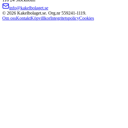
info@kakelbolaget.se
©
2026
Kakelbolaget.se. Org.nr
559241
‑
1119
.
Om oss
Kontakt
Köpvillkor
Integritetspolicy
Cookies