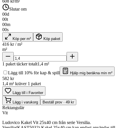
608
kr/m²
Slutar om
00
d
00
t
00
m
00
s
Köp per m²
Köp paket
416
kr / m²
m²
1
paket täcker totalt
1,4
m²
Lägg till 10% för kap & spill
Hjälp mig beräkna min m²
582
kr
1,4 m² kräver 1 paket
Lägg till i Favoriter
Lägg i varukorg
Beställ prov · 49 kr
Rektangulär
Vit
Ludovico Kakel Vit 25x40 cm från serie Versilia.
Versilia(KAST5032) Kakel 25x40 cm kan endast användas till