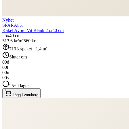
Nyhet
SPARA
8
%
Kakel Avord Vit Blank 25x40 cm
25x40 cm
513,6
kr/m²
560
kr
719
kr/paket ·
1,4
m²
Slutar om
00
d
00
t
00
m
00
s
25+ i lager
Lägg i varukorg