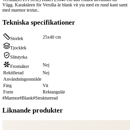
Vägg. Karaktären för Versilia är blank vit yta med en rund kant samt
med marmor textur..
Tekniska specifikationer
25x40 cm
Storlek
Tjocklek
Slitstyrka
Nej
Frostsäker
Rektifierad
Nej
Användningsområde
Färg
Vit
Form
Rektangulär
#
Marmor
#
Blank
#
Strukturerad
Liknande produkter