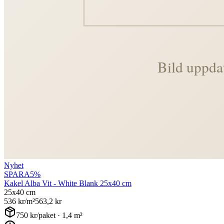
Nyhet
SPARA
5
%
Kakel Alba Vit - White Blank 25x40 cm
25x40 cm
536
kr/m²
563,2
kr
750
kr/paket ·
1,4
m²