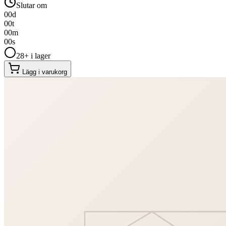
Slutar om
00
d
00
t
00
m
00
s
28+ i lager
Lägg i varukorg