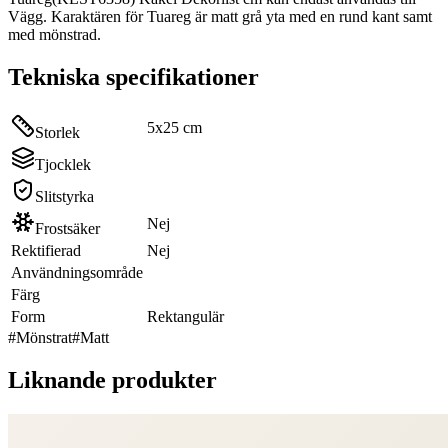
Vägg. Karaktären för Tuareg är matt grå yta med en rund kant samt
med mönstrad.
Tekniska specifikationer
5x25 cm
Storlek
Tjocklek
Slitstyrka
Nej
Frostsäker
Rektifierad
Nej
Användningsområde
Färg
Form
Rektangulär
#
Mönstrat
#
Matt
Liknande produkter