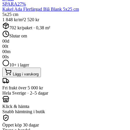
SPARA
27
%
Kakel Ada Flerfärgad Blå Blank 5x25 cm
5x25 cm
1 848
kr/m²
2 520
kr
702
kr/paket ·
0,38
m²
Slutar om
00
d
00
t
00
m
00
s
10+ i lager
Lägg i varukorg
Fri frakt över 5 000 kr
Hela Sverige · 2–5 dagar
Klick & hämta
Snabb hämtning i butik
Öppet köp 30 dagar