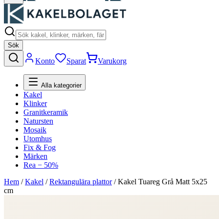
Sök
Konto
Sparat
Varukorg
Alla kategorier
Kakel
Klinker
Granitkeramik
Natursten
Mosaik
Utomhus
Fix & Fog
Märken
Rea − 50%
Hem
/
Kakel
/
Rektangulära plattor
/
Kakel Tuareg Grå Matt 5x25
cm