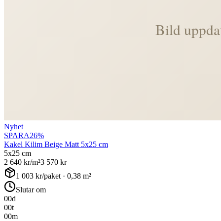
Nyhet
SPARA
26
%
Kakel Kilim Beige Matt 5x25 cm
5x25 cm
2 640
kr/m²
3 570
kr
1 003
kr/paket ·
0,38
m²
Slutar om
00
d
00
t
00
m