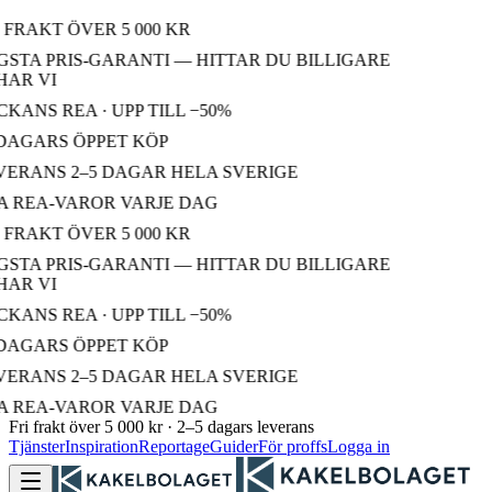
 FRAKT ÖVER 5 000 KR
STA PRIS-GARANTI — HITTAR DU BILLIGARE
AR VI
KANS REA · UPP TILL −50%
DAGARS ÖPPET KÖP
ERANS 2–5 DAGAR HELA SVERIGE
 REA-VAROR VARJE DAG
 FRAKT ÖVER 5 000 KR
STA PRIS-GARANTI — HITTAR DU BILLIGARE
AR VI
KANS REA · UPP TILL −50%
DAGARS ÖPPET KÖP
ERANS 2–5 DAGAR HELA SVERIGE
 REA-VAROR VARJE DAG
Fri frakt över 5 000 kr · 2–5 dagars leverans
Tjänster
Inspiration
Reportage
Guider
För proffs
Logga in