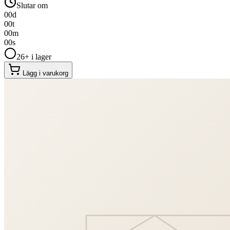
Slutar om
00
d
00
t
00
m
00
s
26+ i lager
Lägg i varukorg