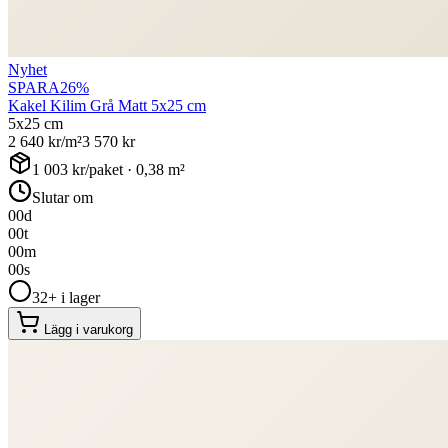
Nyhet
SPARA
26
%
Kakel Kilim Grå Matt 5x25 cm
5x25 cm
2 640
kr/m²
3 570
kr
1 003
kr/paket ·
0,38
m²
Slutar om
00
d
00
t
00
m
00
s
32+ i lager
Lägg i varukorg