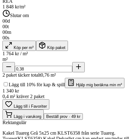
REA
1 848
kr/m²
Slutar om
00
d
00
t
00
m
00
s
Köp per m²
Köp paket
1 764
kr / m²
m²
2
paket täcker totalt
0,76
m²
Lägg till 10% för kap & spill
Hjälp mig beräkna min m²
1 340
kr
0,4 m² kräver 2 paket
Lägg till i Favoriter
Lägg i varukorg
Beställ prov · 49 kr
Rektangulär
Kakel Tuareg Grå 5x25 cm KLST6358 från serie Tuareg.
Tuareg(KLST6358) Kakel Dekorlist cm kan endast användas till