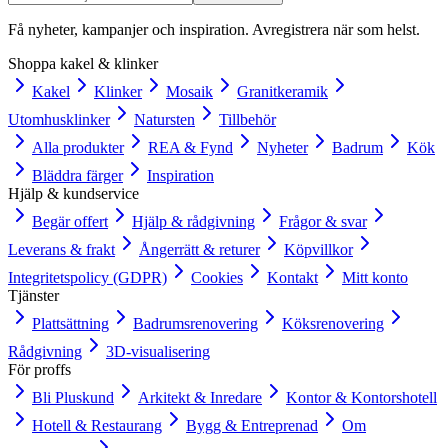
Få nyheter, kampanjer och inspiration. Avregistrera när som helst.
Shoppa kakel & klinker
Kakel
Klinker
Mosaik
Granitkeramik
Utomhusklinker
Natursten
Tillbehör
Alla produkter
REA & Fynd
Nyheter
Badrum
Kök
Bläddra färger
Inspiration
Hjälp & kundservice
Begär offert
Hjälp & rådgivning
Frågor & svar
Leverans & frakt
Ångerrätt & returer
Köpvillkor
Integritetspolicy (GDPR)
Cookies
Kontakt
Mitt konto
Tjänster
Plattsättning
Badrumsrenovering
Köksrenovering
Rådgivning
3D-visualisering
För proffs
Bli Pluskund
Arkitekt & Inredare
Kontor & Kontorshotell
Hotell & Restaurang
Bygg & Entreprenad
Om