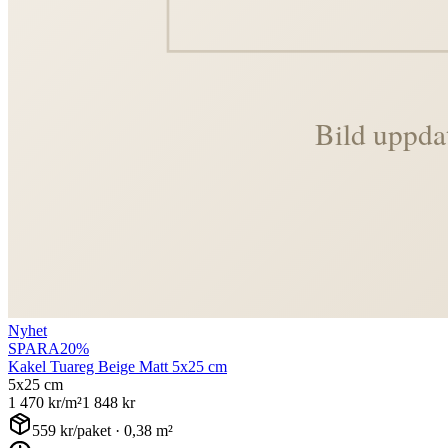
Nyhet
SPARA
20
%
Kakel Tuareg Beige Matt 5x25 cm
5x25 cm
1 470
kr/m²
1 848
kr
559
kr/paket ·
0,38
m²