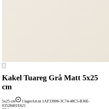
Kakel Tuareg Grå Matt 5x25
cm
5x25 cm
I lager
Art.nr
1AF33906-3C74-48C5-B36E-
03528401E621