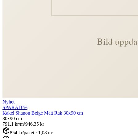
Nyhet
SPARA
16
%
Kakel Shanon Beige Matt Rak 30x90 cm
30x90 cm
791,1
kr/m²
946,35
kr
854
kr/paket ·
1,08
m²