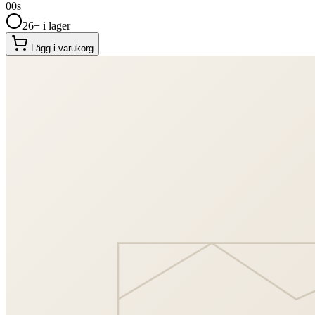
00
s
26+ i lager
Lägg i varukorg