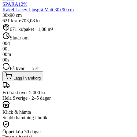
SPARA
12
%
Kakel Lacey Ljusgrå Matt 30x90 cm
30x90 cm
621
kr/m²
703,08
kr
671
kr/paket ·
1,08
m²
Slutar om
00
d
00
t
00
m
00
s
Få kvar — 5 st
Lägg i varukorg
Fri frakt över 5 000 kr
Hela Sverige · 2–5 dagar
Klick & hämta
Snabb hämtning i butik
Öppet köp 30 dagar