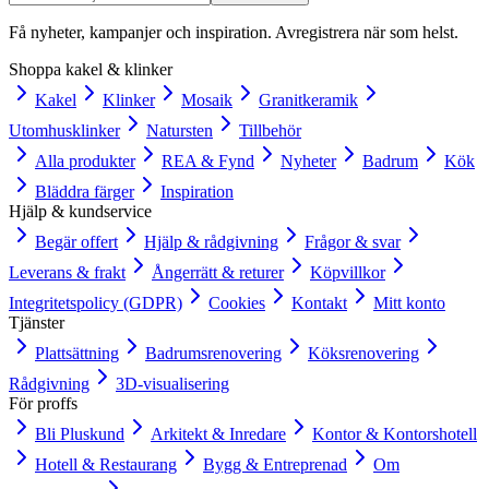
Få nyheter, kampanjer och inspiration. Avregistrera när som helst.
Shoppa kakel & klinker
Kakel
Klinker
Mosaik
Granitkeramik
Utomhusklinker
Natursten
Tillbehör
Alla produkter
REA & Fynd
Nyheter
Badrum
Kök
Bläddra färger
Inspiration
Hjälp & kundservice
Begär offert
Hjälp & rådgivning
Frågor & svar
Leverans & frakt
Ångerrätt & returer
Köpvillkor
Integritetspolicy (GDPR)
Cookies
Kontakt
Mitt konto
Tjänster
Plattsättning
Badrumsrenovering
Köksrenovering
Rådgivning
3D-visualisering
För proffs
Bli Pluskund
Arkitekt & Inredare
Kontor & Kontorshotell
Hotell & Restaurang
Bygg & Entreprenad
Om