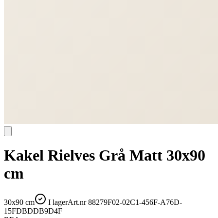
Kakel Rielves Grå Matt 30x90
cm
30x90 cm
I lager
Art.nr
88279F02-02C1-456F-A76D-
15FDBDDB9D4F