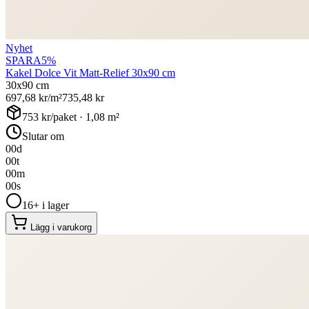
Nyhet
SPARA
5
%
Kakel Dolce Vit Matt-Relief 30x90 cm
30x90 cm
697,68
kr/m²
735,48
kr
753
kr/paket ·
1,08
m²
Slutar om
00
d
00
t
00
m
00
s
16+ i lager
Lägg i varukorg