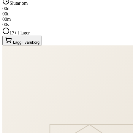
Slutar om
00
d
00
t
00
m
00
s
17+ i lager
Lägg i varukorg