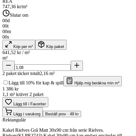
REA
747,36
kr/m²
Slutar om
00
d
00
t
00
m
00
s
Köp per m²
Köp paket
641,52
kr / m²
m²
2
paket täcker totalt
2,16
m²
Lägg till 10% för kap & spill
Hjälp mig beräkna min m²
1 386
kr
1,1 m² kräver 2 paket
Lägg till i Favoriter
Lägg i varukorg
Beställ prov · 49 kr
Rektangulär
Kakel Rielves Grå Matt 30x90 cm från serie Rielves.
Rielves(KLPR3743) Kakel 30x90 cm kan endast användas till