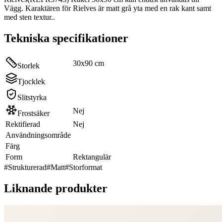
Vägg. Karaktären för Rielves är matt grå yta med en rak kant samt
med sten textur..
Tekniska specifikationer
30x90 cm
Storlek
Tjocklek
Slitstyrka
Nej
Frostsäker
Rektifierad
Nej
Användningsområde
Färg
Form
Rektangulär
#
Strukturerad
#
Matt
#
Storformat
Liknande produkter