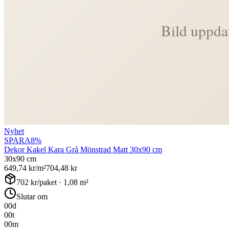
Nyhet
SPARA
8
%
Dekor Kakel Kara Grå Mönstrad Matt 30x90 cm
30x90 cm
649,74
kr/m²
704,48
kr
702
kr/paket ·
1,08
m²
Slutar om
00
d
00
t
00
m