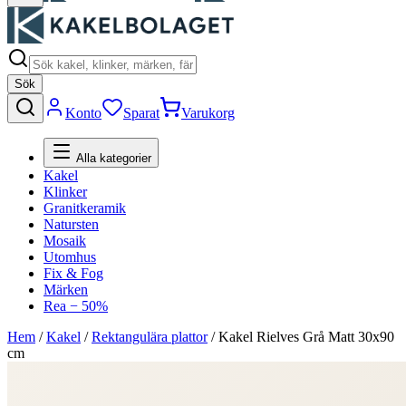
Sök
Konto
Sparat
Varukorg
Alla kategorier
Kakel
Klinker
Granitkeramik
Natursten
Mosaik
Utomhus
Fix & Fog
Märken
Rea − 50%
Hem
/
Kakel
/
Rektangulära plattor
/
Kakel Rielves Grå Matt 30x90
cm