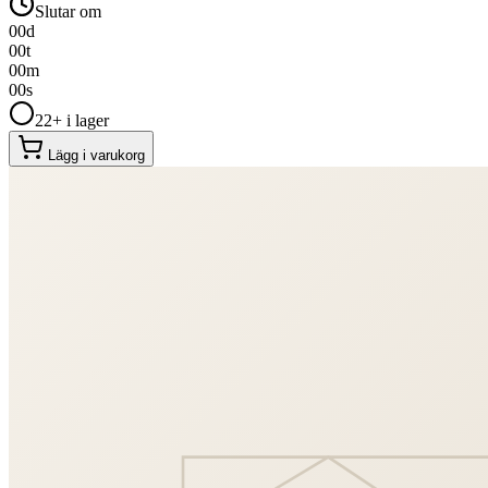
Slutar om
00
d
00
t
00
m
00
s
22+ i lager
Lägg i varukorg