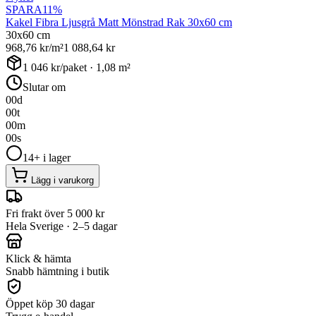
SPARA
11
%
Kakel Fibra Ljusgrå Matt Mönstrad Rak 30x60 cm
30x60 cm
968,76
kr/m²
1 088,64
kr
1 046
kr/paket ·
1,08
m²
Slutar om
00
d
00
t
00
m
00
s
14+ i lager
Lägg i varukorg
Fri frakt över 5 000 kr
Hela Sverige · 2–5 dagar
Klick & hämta
Snabb hämtning i butik
Öppet köp 30 dagar