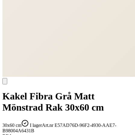
Kakel Fibra Grå Matt
Mönstrad Rak 30x60 cm
30x60 cm
I lager
Art.nr
E57AD76D-96F2-4930-AAE7-
B98004A6431B