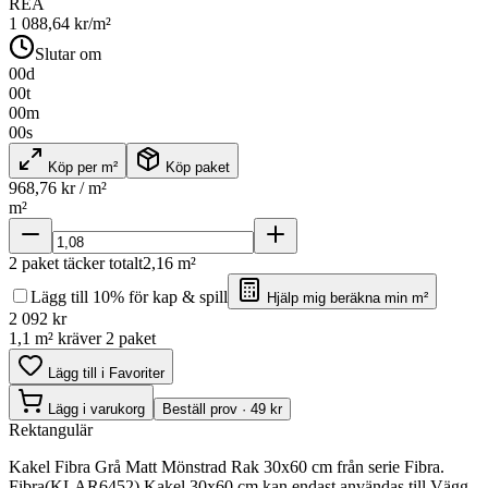
REA
1 088,64
kr/m²
Slutar om
00
d
00
t
00
m
00
s
Köp per m²
Köp paket
968,76
kr / m²
m²
2
paket täcker totalt
2,16
m²
Lägg till 10% för kap & spill
Hjälp mig beräkna min m²
2 092
kr
1,1 m² kräver 2 paket
Lägg till i Favoriter
Lägg i varukorg
Beställ prov · 49 kr
Rektangulär
Kakel Fibra Grå Matt Mönstrad Rak 30x60 cm från serie Fibra.
Fibra(KLAR6452) Kakel 30x60 cm kan endast användas till Vägg.