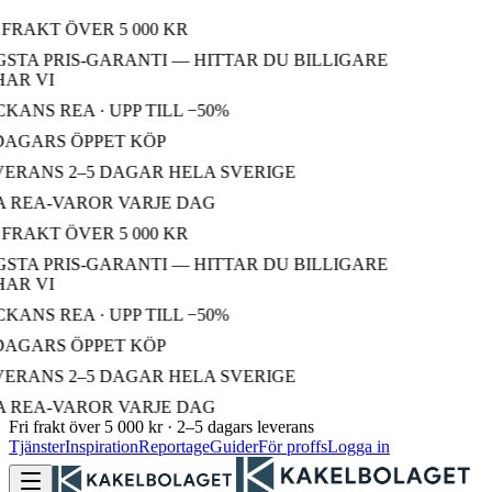
FRAKT ÖVER 5 000 KR
STA PRIS-GARANTI — HITTAR DU BILLIGARE
AR VI
ANS REA · UPP TILL −50%
DAGARS ÖPPET KÖP
ERANS 2–5 DAGAR HELA SVERIGE
 REA-VAROR VARJE DAG
FRAKT ÖVER 5 000 KR
STA PRIS-GARANTI — HITTAR DU BILLIGARE
AR VI
ANS REA · UPP TILL −50%
DAGARS ÖPPET KÖP
ERANS 2–5 DAGAR HELA SVERIGE
 REA-VAROR VARJE DAG
Fri frakt över 5 000 kr · 2–5 dagars leverans
Tjänster
Inspiration
Reportage
Guider
För proffs
Logga in