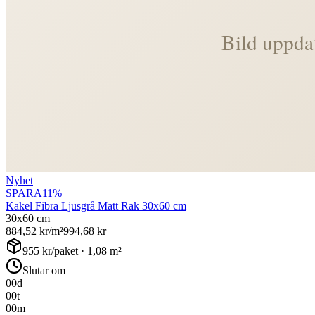
Nyhet
SPARA
11
%
Kakel Fibra Ljusgrå Matt Rak 30x60 cm
30x60 cm
884,52
kr/m²
994,68
kr
955
kr/paket ·
1,08
m²
Slutar om
00
d
00
t
00
m