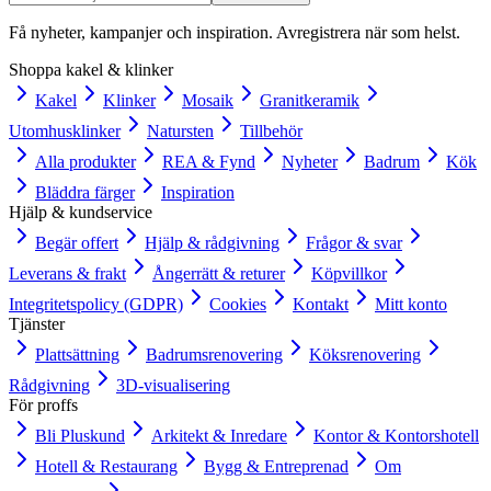
Få nyheter, kampanjer och inspiration. Avregistrera när som helst.
Shoppa kakel & klinker
Kakel
Klinker
Mosaik
Granitkeramik
Utomhusklinker
Natursten
Tillbehör
Alla produkter
REA & Fynd
Nyheter
Badrum
Kök
Bläddra färger
Inspiration
Hjälp & kundservice
Begär offert
Hjälp & rådgivning
Frågor & svar
Leverans & frakt
Ångerrätt & returer
Köpvillkor
Integritetspolicy (GDPR)
Cookies
Kontakt
Mitt konto
Tjänster
Plattsättning
Badrumsrenovering
Köksrenovering
Rådgivning
3D-visualisering
För proffs
Bli Pluskund
Arkitekt & Inredare
Kontor & Kontorshotell
Hotell & Restaurang
Bygg & Entreprenad
Om