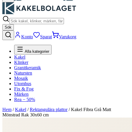
Sök
Konto
Sparat
Varukorg
Alla kategorier
Kakel
Klinker
Granitkeramik
Natursten
Mosaik
Utomhus
Fix & Fog
Märken
Rea − 50%
Hem
/
Kakel
/
Rektangulära plattor
/
Kakel Fibra Grå Matt
Mönstrad Rak 30x60 cm