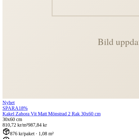
Nyhet
SPARA
18
%
Kakel Zahora Vit Matt Mönstrad 2 Rak 30x60 cm
30x60 cm
810,72
kr/m²
987,84
kr
876
kr/paket ·
1,08
m²