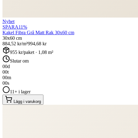
Nyhet
SPARA
11
%
Kakel Fibra Grå Matt Rak 30x60 cm
30x60 cm
884,52
kr/m²
994,68
kr
955
kr/paket ·
1,08
m²
Slutar om
00
d
00
t
00
m
00
s
11+ i lager
Lägg i varukorg