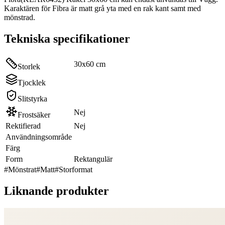
Karaktären för Fibra är matt grå yta med en rak kant samt med
mönstrad.
Tekniska specifikationer
30x60 cm
Storlek
Tjocklek
Slitstyrka
Nej
Frostsäker
Rektifierad
Nej
Användningsområde
Färg
Form
Rektangulär
#
Mönstrat
#
Matt
#
Storformat
Liknande produkter