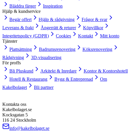
Bläddra färger
Inspiration
Hjälp & kundservice
Begär offert
Hjälp & rådgivning
Frågor & svar
Leverans & frakt
Ångerrätt & returer
Köpvillkor
Integritetspolicy (GDPR)
Cookies
Kontakt
Mitt konto
Tjänster
Plattsättning
Badrumsrenovering
Köksrenovering
Rådgivning
3D-visualisering
För proffs
Bli Pluskund
Arkitekt & Inredare
Kontor & Kontorshotell
Hotell & Restaurang
Bygg & Entreprenad
Om
Kakelbolaget
Bli partner
Kontakta oss
Kakelbolaget.se
Kocksgatan 5
116 24 Stockholm
info@kakelbolaget.se