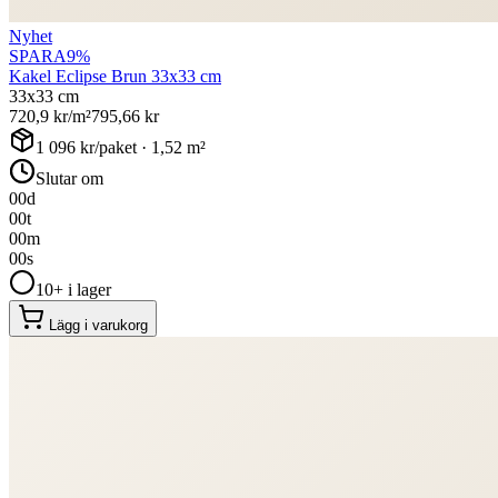
Nyhet
SPARA
9
%
Kakel Eclipse Brun 33x33 cm
33x33 cm
720,9
kr/m²
795,66
kr
1 096
kr/paket ·
1,52
m²
Slutar om
00
d
00
t
00
m
00
s
10+ i lager
Lägg i varukorg