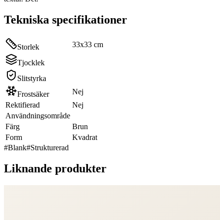
Tekniska specifikationer
33x33 cm
Storlek
Tjocklek
Slitstyrka
Nej
Frostsäker
Rektifierad
Nej
Användningsområde
Färg
Brun
Form
Kvadrat
#
Blank
#
Strukturerad
Liknande produkter