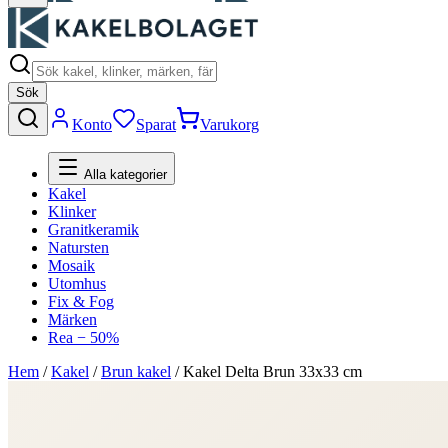
Sök
Konto
Sparat
Varukorg
Alla kategorier
Kakel
Klinker
Granitkeramik
Natursten
Mosaik
Utomhus
Fix & Fog
Märken
Rea − 50%
Hem
/
Kakel
/
Brun kakel
/
Kakel Delta Brun 33x33 cm