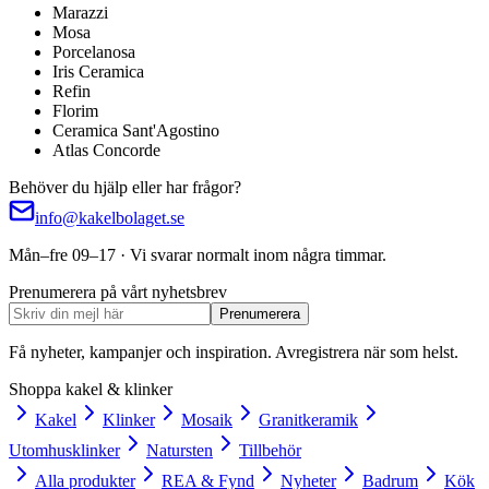
Marazzi
Mosa
Porcelanosa
Iris Ceramica
Refin
Florim
Ceramica Sant'Agostino
Atlas Concorde
Behöver du hjälp eller har frågor?
info@kakelbolaget.se
Mån–fre 09–17 · Vi svarar normalt inom några timmar.
Prenumerera på vårt nyhetsbrev
Prenumerera
Få nyheter, kampanjer och inspiration. Avregistrera när som helst.
Shoppa kakel & klinker
Kakel
Klinker
Mosaik
Granitkeramik
Utomhusklinker
Natursten
Tillbehör
Alla produkter
REA & Fynd
Nyheter
Badrum
Kök