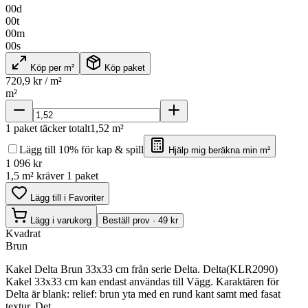
00
d
00
t
00
m
00
s
Köp per m²
Köp paket
720,9
kr / m²
m²
1
paket täcker totalt
1,52
m²
Lägg till 10% för kap & spill
Hjälp mig beräkna min m²
1 096
kr
1,5 m² kräver 1 paket
Lägg till i Favoriter
Lägg i varukorg
Beställ prov · 49 kr
Kvadrat
Brun
Kakel Delta Brun 33x33 cm från serie Delta. Delta(KLR2090)
Kakel 33x33 cm kan endast användas till Vägg. Karaktären för
Delta är blank: relief: brun yta med en rund kant samt med fasat
textur. Det.