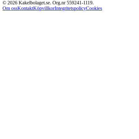
©
2026
Kakelbolaget.se. Org.nr
559241
‑
1119
.
Om oss
Kontakt
Köpvillkor
Integritetspolicy
Cookies