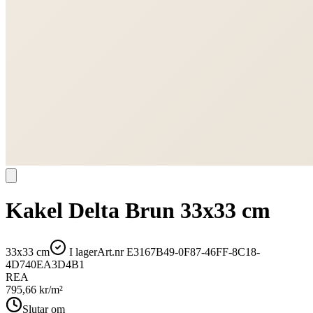
Kakel Delta Brun 33x33 cm
33x33 cm
I lager
Art.nr
E3167B49-0F87-46FF-8C18-
4D740EA3D4B1
REA
795,66
kr/m²
Slutar om