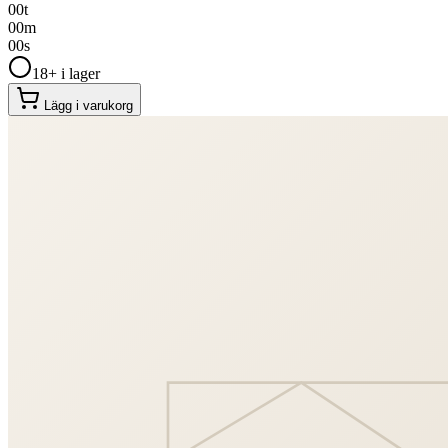
00
t
00
m
00
s
18+ i lager
Lägg i varukorg