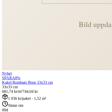
Nyhet
SPARA
8
%
Kakel Bombato Brun 33x33 cm
33x33 cm
681,74
kr/m²
744,04
kr
1 036
kr/paket ·
1,52
m²
Slutar om
00
d