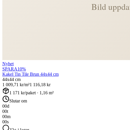
Nyhet
SPARA
10
%
Kakel Tin Tile Brun 44x44 cm
44x44 cm
1 009,71
kr/m²
1 116,18
kr
1 171
kr/paket ·
1,16
m²
Slutar om
00
d
00
t
00
m
00
s
32+ i lager