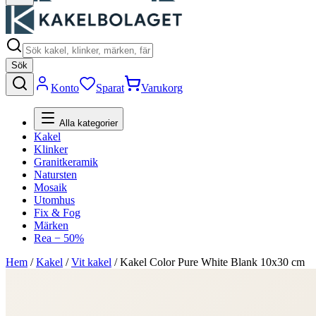
Sök
Konto
Sparat
Varukorg
Alla kategorier
Kakel
Klinker
Granitkeramik
Natursten
Mosaik
Utomhus
Fix & Fog
Märken
Rea − 50%
Hem
/
Kakel
/
Vit kakel
/
Kakel Color Pure White Blank 10x30 cm