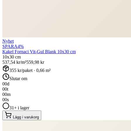
Nyhet
SPARA
4
%
Kakel Fornaci Vit-Gul Blank 10x30 cm
10x30 cm
537,54
kr/m²
559,98
kr
355
kr/paket ·
0,66
m²
Slutar om
00
d
00
t
00
m
00
s
31+ i lager
Lägg i varukorg