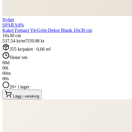
Nyhet
SPARA
4
%
Kakel Fornaci Vit-Grön Dekor Blank 10x30 cm
10x30 cm
537,54
kr/m²
559,98
kr
355
kr/paket ·
0,66
m²
Slutar om
00
d
00
t
00
m
00
s
20+ i lager
Lägg i varukorg