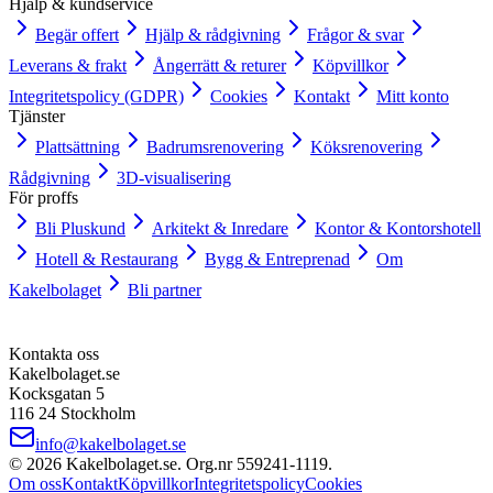
Hjälp & kundservice
Begär offert
Hjälp & rådgivning
Frågor & svar
Leverans & frakt
Ångerrätt & returer
Köpvillkor
Integritetspolicy (GDPR)
Cookies
Kontakt
Mitt konto
Tjänster
Plattsättning
Badrumsrenovering
Köksrenovering
Rådgivning
3D-visualisering
För proffs
Bli Pluskund
Arkitekt & Inredare
Kontor & Kontorshotell
Hotell & Restaurang
Bygg & Entreprenad
Om
Kakelbolaget
Bli partner
Kontakta oss
Kakelbolaget.se
Kocksgatan 5
116 24 Stockholm
info@kakelbolaget.se
©
2026
Kakelbolaget.se. Org.nr
559241
‑
1119
.
Om oss
Kontakt
Köpvillkor
Integritetspolicy
Cookies