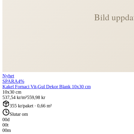
Nyhet
SPARA
4
%
Kakel Fornaci Vit-Gul Dekor Blank 10x30 cm
10x30 cm
537,54
kr/m²
559,98
kr
355
kr/paket ·
0,66
m²
Slutar om
00
d
00
t
00
m