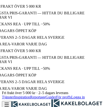
FRAKT ÖVER 5 000 KR
STA PRIS-GARANTI — HITTAR DU BILLIGARE
AR VI
ANS REA · UPP TILL −50%
DAGARS ÖPPET KÖP
ERANS 2–5 DAGAR HELA SVERIGE
 REA-VAROR VARJE DAG
FRAKT ÖVER 5 000 KR
STA PRIS-GARANTI — HITTAR DU BILLIGARE
AR VI
ANS REA · UPP TILL −50%
DAGARS ÖPPET KÖP
ERANS 2–5 DAGAR HELA SVERIGE
 REA-VAROR VARJE DAG
Fri frakt över 5 000 kr · 2–5 dagars leverans
Tjänster
Inspiration
Reportage
Guider
För proffs
Logga in