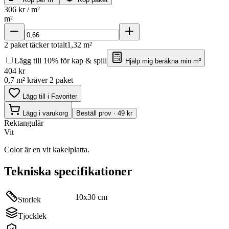
306
kr / m²
m²
2
paket täcker totalt
1,32
m²
Lägg till 10% för kap & spill
Hjälp mig beräkna min m²
404
kr
0,7 m² kräver 2 paket
Lägg till i Favoriter
Lägg i varukorg
Beställ prov · 49 kr
Rektangulär
Vit
Color är en vit kakelplatta.
Tekniska specifikationer
10x30 cm
Storlek
Tjocklek