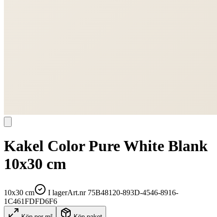
Kakel Color Pure White Blank
10x30 cm
10x30 cm
I lager
Art.nr
75B48120-893D-4546-8916-
1C461FDFD6F6
Köp per m²
Köp paket