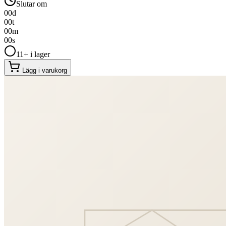
Slutar om
00
d
00
t
00
m
00
s
11+ i lager
Lägg i varukorg