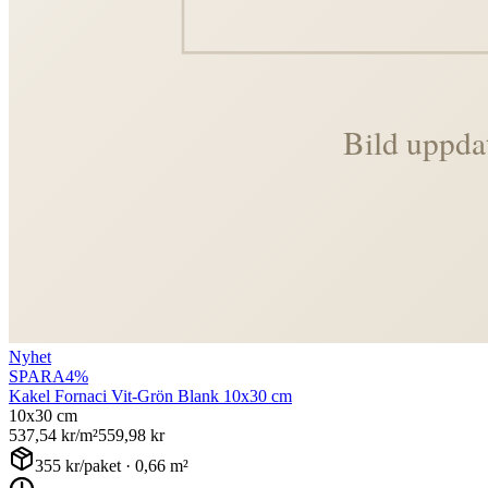
Nyhet
SPARA
4
%
Kakel Fornaci Vit-Grön Blank 10x30 cm
10x30 cm
537,54
kr/m²
559,98
kr
355
kr/paket ·
0,66
m²