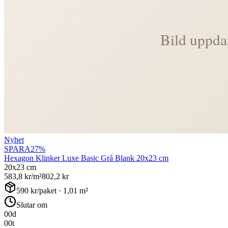
Nyhet
SPARA
27
%
Hexagon Klinker Luxe Basic Grå Blank 20x23 cm
20x23 cm
583,8
kr/m²
802,2
kr
590
kr/paket ·
1,01
m²
Slutar om
00
d
00
t