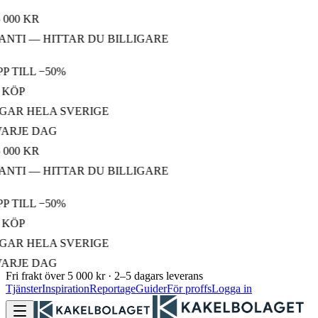
000 KR
NTI — HITTAR DU BILLIGARE
 TILL −50%
KÖP
GAR HELA SVERIGE
ARJE DAG
000 KR
NTI — HITTAR DU BILLIGARE
 TILL −50%
KÖP
GAR HELA SVERIGE
ARJE DAG
Fri frakt över 5 000 kr · 2–5 dagars leverans
Tjänster
Inspiration
Reportage
Guider
För proffs
Logga in