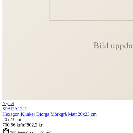
Nyhet
SPARA
13
%
Hexagon Klinker Diorga Mörkgrå Matt 20x23 cm
20x23 cm
700,56
kr/m²
802,2
kr