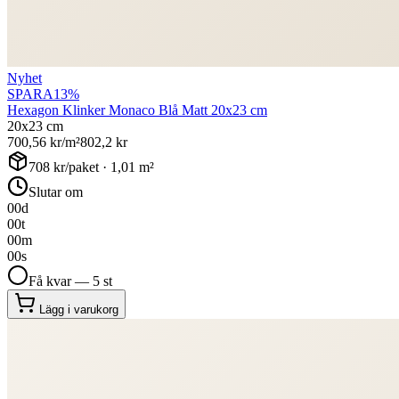
Nyhet
SPARA
13
%
Hexagon Klinker Monaco Blå Matt 20x23 cm
20x23 cm
700,56
kr/m²
802,2
kr
708
kr/paket ·
1,01
m²
Slutar om
00
d
00
t
00
m
00
s
Få kvar — 5 st
Lägg i varukorg