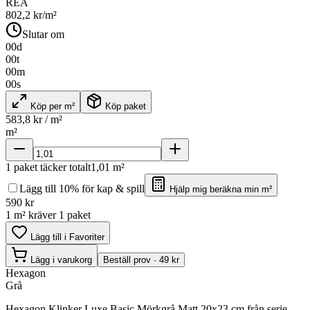
REA
802,2
kr/m²
Slutar om
00
d
00
t
00
m
00
s
Köp per m²
Köp paket
583,8
kr / m²
m²
1
paket täcker totalt
1,01
m²
Lägg till 10% för kap & spill
Hjälp mig beräkna min m²
590
kr
1 m² kräver 1 paket
Lägg till i Favoriter
Lägg i varukorg
Beställ prov · 49 kr
Hexagon
Grå
Hexagon Klinker Luxe Basic Mörkgrå Matt 20x23 cm från serie