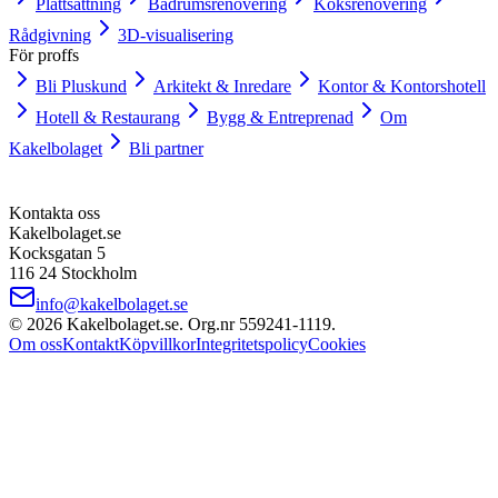
Plattsättning
Badrumsrenovering
Köksrenovering
Rådgivning
3D-visualisering
För proffs
Bli Pluskund
Arkitekt & Inredare
Kontor & Kontorshotell
Hotell & Restaurang
Bygg & Entreprenad
Om
Kakelbolaget
Bli partner
Kontakta oss
Kakelbolaget.se
Kocksgatan 5
116 24 Stockholm
info@kakelbolaget.se
©
2026
Kakelbolaget.se. Org.nr
559241
‑
1119
.
Om oss
Kontakt
Köpvillkor
Integritetspolicy
Cookies