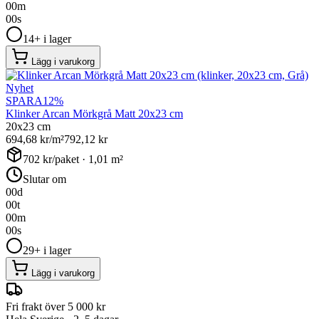
00
m
00
s
14+ i lager
Lägg i varukorg
Nyhet
SPARA
12
%
Klinker Arcan Mörkgrå Matt 20x23 cm
20x23 cm
694,68
kr/m²
792,12
kr
702
kr/paket ·
1,01
m²
Slutar om
00
d
00
t
00
m
00
s
29+ i lager
Lägg i varukorg
Fri frakt över 5 000 kr