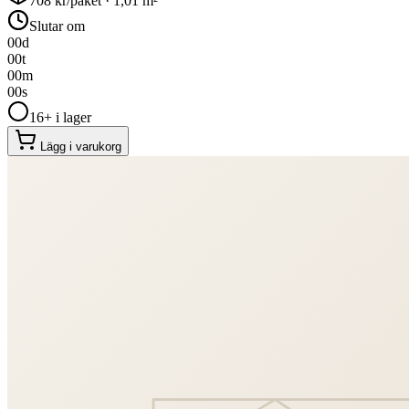
708
kr/paket ·
1,01
m²
Slutar om
00
d
00
t
00
m
00
s
16+ i lager
Lägg i varukorg