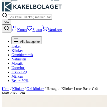
Sök
Konto
Sparat
Varukorg
Alla kategorier
Kakel
Klinker
Granitkeramik
Natursten
Mosaik
Utomhus
Fix & Fog
Märken
Rea − 50%
Hem
/
Klinker
/
Grå klinker
/
Hexagon Klinker Luxe Basic Grå
Matt 20x23 cm