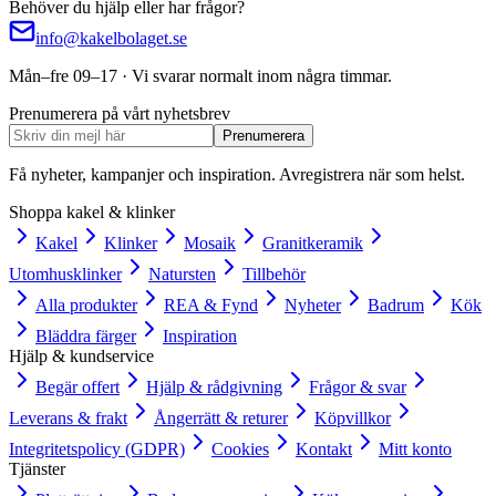
Behöver du hjälp eller har frågor?
info@kakelbolaget.se
Mån–fre 09–17 · Vi svarar normalt inom några timmar.
Prenumerera på vårt nyhetsbrev
Prenumerera
Få nyheter, kampanjer och inspiration. Avregistrera när som helst.
Shoppa kakel & klinker
Kakel
Klinker
Mosaik
Granitkeramik
Utomhusklinker
Natursten
Tillbehör
Alla produkter
REA & Fynd
Nyheter
Badrum
Kök
Bläddra färger
Inspiration
Hjälp & kundservice
Begär offert
Hjälp & rådgivning
Frågor & svar
Leverans & frakt
Ångerrätt & returer
Köpvillkor
Integritetspolicy (GDPR)
Cookies
Kontakt
Mitt konto
Tjänster