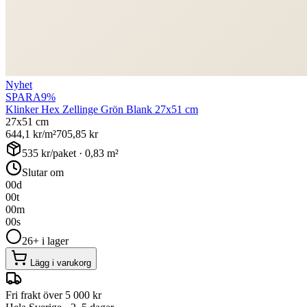
Nyhet
SPARA
9
%
Klinker Hex Zellinge Grön Blank 27x51 cm
27x51 cm
644,1
kr/m²
705,85
kr
535
kr/paket ·
0,83
m²
Slutar om
00
d
00
t
00
m
00
s
26+ i lager
Lägg i varukorg
Fri frakt över 5 000 kr