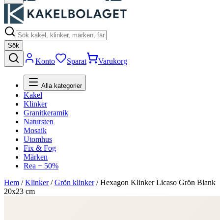
Sök
Konto
Sparat
Varukorg
Alla kategorier
Kakel
Klinker
Granitkeramik
Natursten
Mosaik
Utomhus
Fix & Fog
Märken
Rea − 50%
Hem
/
Klinker
/
Grön klinker
/
Hexagon Klinker Licaso Grön Blank
20x23 cm