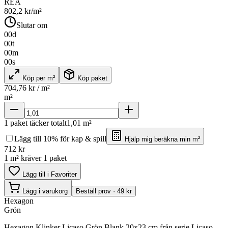
REA
802,2
kr/m²
Slutar om
00
d
00
t
00
m
00
s
Köp per m²
Köp paket
704,76
kr / m²
m²
1
paket täcker totalt
1,01
m²
Lägg till 10% för kap & spill
Hjälp mig beräkna min m²
712
kr
1 m² kräver 1 paket
Lägg till i Favoriter
Lägg i varukorg
Beställ prov · 49 kr
Hexagon
Grön
Hexagon Klinker Licaso Grön Blank 20x23 cm från serie Licaso.