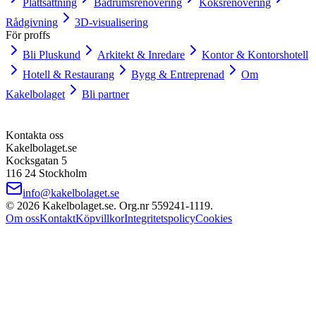
Plattsättning
Badrumsrenovering
Köksrenovering
Rådgivning
3D-visualisering
För proffs
Bli Pluskund
Arkitekt & Inredare
Kontor & Kontorshotell
Hotell & Restaurang
Bygg & Entreprenad
Om
Kakelbolaget
Bli partner
Kontakta oss
Kakelbolaget.se
Kocksgatan 5
116 24 Stockholm
info@kakelbolaget.se
©
2026
Kakelbolaget.se. Org.nr
559241
‑
1119
.
Om oss
Kontakt
Köpvillkor
Integritetspolicy
Cookies