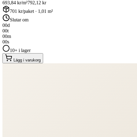
693,84
kr/m²
792,12
kr
701
kr/paket ·
1,01
m²
Slutar om
00
d
00
t
00
m
00
s
10+ i lager
Lägg i varukorg