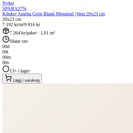
Nyhet
SPARA
27
%
Klinker Amelia Grön Blank Mönstrad ?järta 20x23 cm
20x23 cm
7 192
kr/m²
9 816
kr
7 264
kr/paket ·
1,01
m²
Slutar om
00
d
00
t
00
m
00
s
13+ i lager
Lägg i varukorg