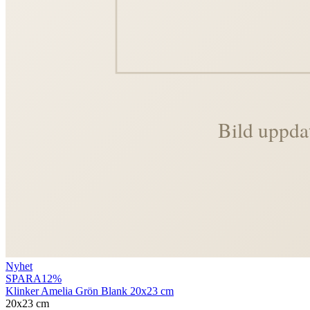
Nyhet
SPARA
12
%
Klinker Amelia Grön Blank 20x23 cm
20x23 cm