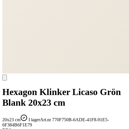
Hexagon Klinker Licaso Grön
Blank 20x23 cm
20x23 cm
I lager
Art.nr
770F750B-6ADE-41F8-91E5-
6F384B6F1E79