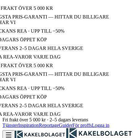
FRAKT ÖVER 5 000 KR
STA PRIS-GARANTI — HITTAR DU BILLIGARE
AR VI
ANS REA · UPP TILL −50%
DAGARS ÖPPET KÖP
ERANS 2–5 DAGAR HELA SVERIGE
 REA-VAROR VARJE DAG
FRAKT ÖVER 5 000 KR
STA PRIS-GARANTI — HITTAR DU BILLIGARE
AR VI
ANS REA · UPP TILL −50%
DAGARS ÖPPET KÖP
ERANS 2–5 DAGAR HELA SVERIGE
 REA-VAROR VARJE DAG
Fri frakt över 5 000 kr · 2–5 dagars leverans
Tjänster
Inspiration
Reportage
Guider
För proffs
Logga in