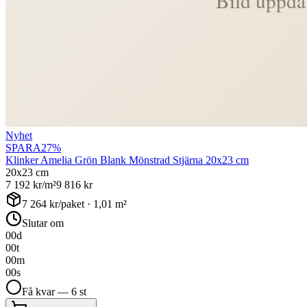
Nyhet
SPARA
27
%
Klinker Amelia Grön Blank Mönstrad Stjärna 20x23 cm
20x23 cm
7 192
kr/m²
9 816
kr
7 264
kr/paket ·
1,01
m²
Slutar om
00
d
00
t
00
m
00
s
Få kvar — 6 st