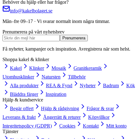
Behöver du hjälp eller har frågor?
info@kakelbolaget.se
Mån–fre 09–17 · Vi svarar normalt inom några timmar.
Prenumerera på vårt nyhetsbrev
Prenumerera
Få nyheter, kampanjer och inspiration. Avregistrera när som helst.
Shoppa kakel & klinker
Kakel
Klinker
Mosaik
Granitkeramik
Utomhusklinker
Natursten
Tillbehör
Alla produkter
REA & Fynd
Nyheter
Badrum
Kök
Bläddra färger
Inspiration
Hjälp & kundservice
Begär offert
Hjälp & rådgivning
Frågor & svar
Leverans & frakt
Ångerrätt & returer
Köpvillkor
Integritetspolicy (GDPR)
Cookies
Kontakt
Mitt konto
Tjänster