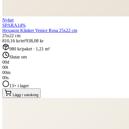
Nyhet
SPARA
14
%
Hexagon Klinker Venice Rosa 25x22 cm
25x22 cm
810,16
kr/m²
938,08
kr
980
kr/paket ·
1,21
m²
Slutar om
00
d
00
t
00
m
00
s
13+ i lager
Lägg i varukorg