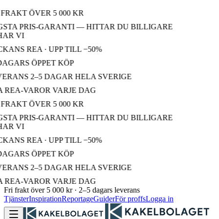
FRAKT ÖVER 5 000 KR
STA PRIS-GARANTI — HITTAR DU BILLIGARE
AR VI
ANS REA · UPP TILL −50%
DAGARS ÖPPET KÖP
ERANS 2–5 DAGAR HELA SVERIGE
 REA-VAROR VARJE DAG
FRAKT ÖVER 5 000 KR
STA PRIS-GARANTI — HITTAR DU BILLIGARE
AR VI
ANS REA · UPP TILL −50%
DAGARS ÖPPET KÖP
ERANS 2–5 DAGAR HELA SVERIGE
 REA-VAROR VARJE DAG
Fri frakt över 5 000 kr · 2–5 dagars leverans
Tjänster
Inspiration
Reportage
Guider
För proffs
Logga in