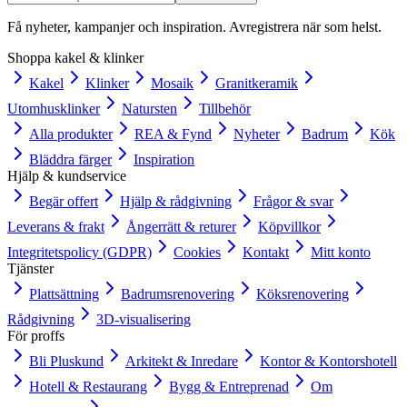
Få nyheter, kampanjer och inspiration. Avregistrera när som helst.
Shoppa kakel & klinker
Kakel
Klinker
Mosaik
Granitkeramik
Utomhusklinker
Natursten
Tillbehör
Alla produkter
REA & Fynd
Nyheter
Badrum
Kök
Bläddra färger
Inspiration
Hjälp & kundservice
Begär offert
Hjälp & rådgivning
Frågor & svar
Leverans & frakt
Ångerrätt & returer
Köpvillkor
Integritetspolicy (GDPR)
Cookies
Kontakt
Mitt konto
Tjänster
Plattsättning
Badrumsrenovering
Köksrenovering
Rådgivning
3D-visualisering
För proffs
Bli Pluskund
Arkitekt & Inredare
Kontor & Kontorshotell
Hotell & Restaurang
Bygg & Entreprenad
Om