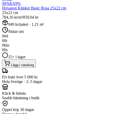
SPARA
9
%
Hexagon Klinker Basic Rosa 25x22 cm
25x22 cm
784,16
kr/m²
859,04
kr
949
kr/paket ·
1,21
m²
Slutar om
00
d
00
t
00
m
00
s
15+ i lager
Lägg i varukorg
Fri frakt över 5 000 kr
Hela Sverige · 2–5 dagar
Klick & hämta
Snabb hämtning i butik
Öppet köp 30 dagar