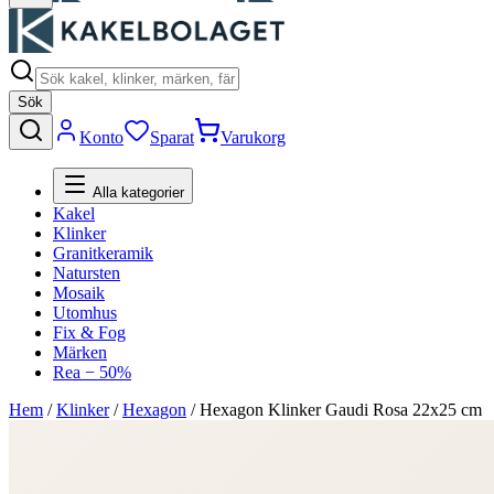
Sök
Konto
Sparat
Varukorg
Alla kategorier
Kakel
Klinker
Granitkeramik
Natursten
Mosaik
Utomhus
Fix & Fog
Märken
Rea − 50%
Hem
/
Klinker
/
Hexagon
/
Hexagon Klinker Gaudi Rosa 22x25 cm