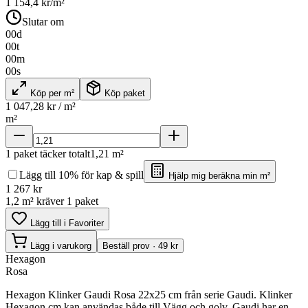
1 154,4
kr/m²
Slutar om
00
d
00
t
00
m
00
s
Köp per m²
Köp paket
1 047,28
kr / m²
m²
1
paket täcker totalt
1,21
m²
Lägg till 10% för kap & spill
Hjälp mig beräkna min m²
1 267
kr
1,2 m² kräver 1 paket
Lägg till i Favoriter
Lägg i varukorg
Beställ prov · 49 kr
Hexagon
Rosa
Hexagon Klinker Gaudi Rosa 22x25 cm från serie Gaudi. Klinker
Hexagon cm kan användas både till Vägg och golv. Gaudi har en