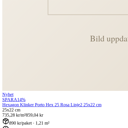
Nyhet
SPARA
14
%
Hexagon Klinker Porto Hex 25 Rosa Linje2 25x22 cm
25x22 cm
735,28
kr/m²
859,04
kr
890
kr/paket ·
1,21
m²