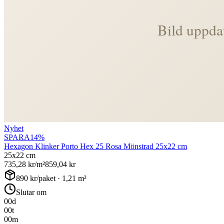
Nyhet
SPARA
14
%
Hexagon Klinker Porto Hex 25 Rosa Mönstrad 25x22 cm
25x22 cm
735,28
kr/m²
859,04
kr
890
kr/paket ·
1,21
m²
Slutar om
00
d
00
t
00
m