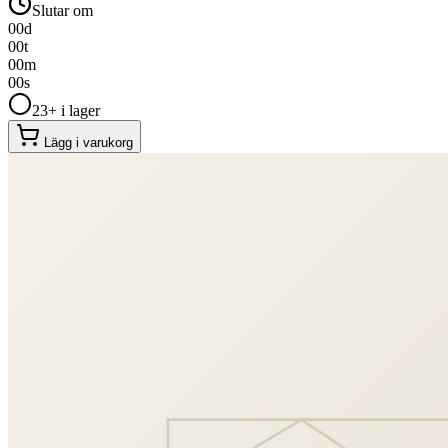
Slutar om
00
d
00
t
00
m
00
s
23+ i lager
Lägg i varukorg