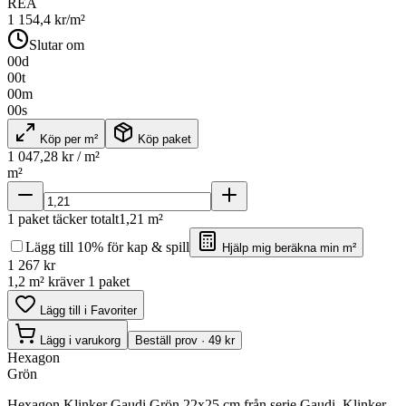
REA
1 154,4
kr/m²
Slutar om
00
d
00
t
00
m
00
s
Köp per m²
Köp paket
1 047,28
kr / m²
m²
1
paket täcker totalt
1,21
m²
Lägg till 10% för kap & spill
Hjälp mig beräkna min m²
1 267
kr
1,2 m² kräver 1 paket
Lägg till i Favoriter
Lägg i varukorg
Beställ prov · 49 kr
Hexagon
Grön
Hexagon Klinker Gaudi Grön 22x25 cm från serie Gaudi. Klinker