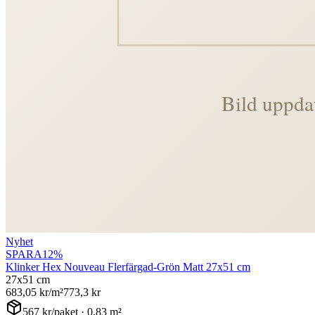
Nyhet
SPARA
12
%
Klinker Hex Nouveau Flerfärgad-Grön Matt 27x51 cm
27x51 cm
683,05
kr/m²
773,3
kr
567
kr/paket ·
0,83
m²