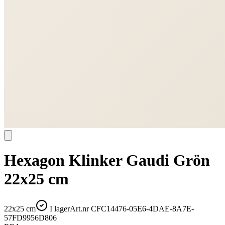
Hexagon Klinker Gaudi Grön
22x25 cm
22x25 cm
I lager
Art.nr
CFC14476-05E6-4DAE-8A7E-
57FD9956D806