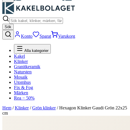
Sök
Konto
Sparat
Varukorg
Alla kategorier
Kakel
Klinker
Granitkeramik
Natursten
Mosaik
Utomhus
Fix & Fog
Märken
Rea − 50%
Hem
/
Klinker
/
Grön klinker
/
Hexagon Klinker Gaudi Grön 22x25
cm