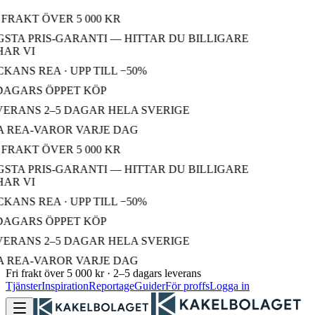
 FRAKT ÖVER 5 000 KR
STA PRIS-GARANTI — HITTAR DU BILLIGARE
AR VI
KANS REA · UPP TILL −50%
DAGARS ÖPPET KÖP
ERANS 2–5 DAGAR HELA SVERIGE
 REA-VAROR VARJE DAG
 FRAKT ÖVER 5 000 KR
STA PRIS-GARANTI — HITTAR DU BILLIGARE
AR VI
KANS REA · UPP TILL −50%
DAGARS ÖPPET KÖP
ERANS 2–5 DAGAR HELA SVERIGE
 REA-VAROR VARJE DAG
Fri frakt över 5 000 kr · 2–5 dagars leverans
Tjänster
Inspiration
Reportage
Guider
För proffs
Logga in