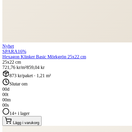
Nyhet
SPARA
16
%
Hexagon Klinker Basic Mörkgrön 25x22 cm
25x22 cm
721,76
kr/m²
859,04
kr
873
kr/paket ·
1,21
m²
Slutar om
00
d
00
t
00
m
00
s
14+ i lager
Lägg i varukorg