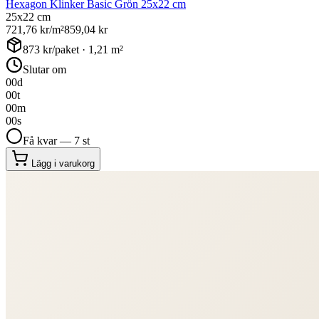
Hexagon Klinker Basic Grön 25x22 cm
25x22 cm
721,76
kr/m²
859,04
kr
873
kr/paket ·
1,21
m²
Slutar om
00
d
00
t
00
m
00
s
Få kvar — 7 st
Lägg i varukorg