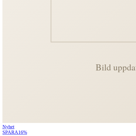
Nyhet
SPARA
16
%