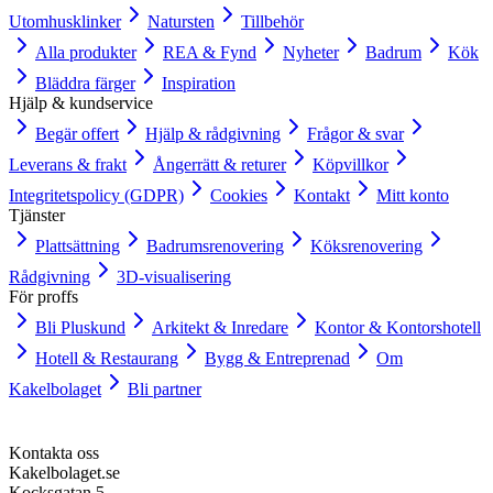
Utomhusklinker
Natursten
Tillbehör
Alla produkter
REA & Fynd
Nyheter
Badrum
Kök
Bläddra färger
Inspiration
Hjälp & kundservice
Begär offert
Hjälp & rådgivning
Frågor & svar
Leverans & frakt
Ångerrätt & returer
Köpvillkor
Integritetspolicy (GDPR)
Cookies
Kontakt
Mitt konto
Tjänster
Plattsättning
Badrumsrenovering
Köksrenovering
Rådgivning
3D-visualisering
För proffs
Bli Pluskund
Arkitekt & Inredare
Kontor & Kontorshotell
Hotell & Restaurang
Bygg & Entreprenad
Om
Kakelbolaget
Bli partner
Kontakta oss
Kakelbolaget.se
Kocksgatan 5