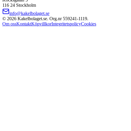
116 24 Stockholm
info@kakelbolaget.se
©
2026
Kakelbolaget.se. Org.nr
559241
‑
1119
.
Om oss
Kontakt
Köpvillkor
Integritetspolicy
Cookies