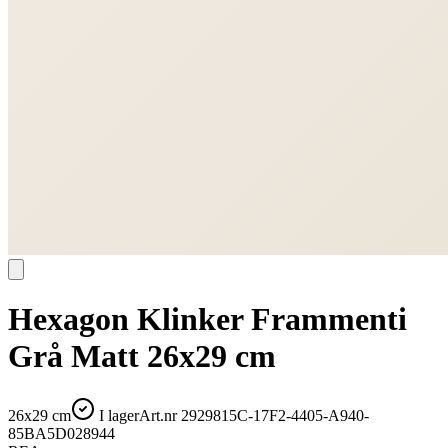
Hexagon Klinker Frammenti
Grå Matt 26x29 cm
26x29 cm
I lager
Art.nr
2929815C-17F2-4405-A940-
85BA5D028944