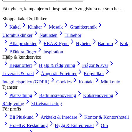
Få nyheter, kampanjer och inspiration. Avregistrera när som helst.
Shoppa kakel & klinker
Kakel
Klinker
Mosaik
Granitkeramik
Utomhusklinker
Natursten
Tillbehör
Alla produkter
REA & Fynd
Nyheter
Badrum
Kök
Bläddra färger
Inspiration
Hjälp & kundservice
Begär offert
Hjälp & rådgivning
Frågor & svar
Leverans & frakt
Ångerrätt & returer
Köpvillkor
Integritetspolicy (GDPR)
Cookies
Kontakt
Mitt konto
Tjänster
Plattsättning
Badrumsrenovering
Köksrenovering
Rådgivning
3D-visualisering
För proffs
Bli Pluskund
Arkitekt & Inredare
Kontor & Kontorshotell
Hotell & Restaurang
Bygg & Entreprenad
Om