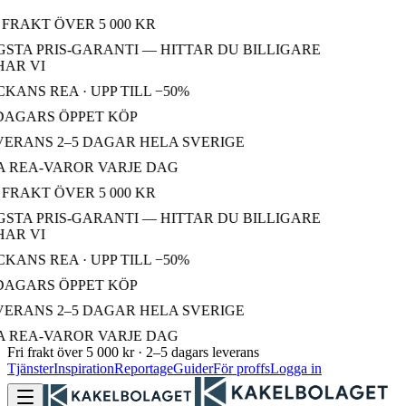
FRAKT ÖVER 5 000 KR
STA PRIS-GARANTI — HITTAR DU BILLIGARE
AR VI
ANS REA · UPP TILL −50%
DAGARS ÖPPET KÖP
ERANS 2–5 DAGAR HELA SVERIGE
 REA-VAROR VARJE DAG
FRAKT ÖVER 5 000 KR
STA PRIS-GARANTI — HITTAR DU BILLIGARE
AR VI
ANS REA · UPP TILL −50%
DAGARS ÖPPET KÖP
ERANS 2–5 DAGAR HELA SVERIGE
 REA-VAROR VARJE DAG
Fri frakt över 5 000 kr · 2–5 dagars leverans
Tjänster
Inspiration
Reportage
Guider
För proffs
Logga in