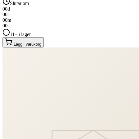
Slutar om
00
d
00
t
00
m
00
s
11+ i lager
Lägg i varukorg