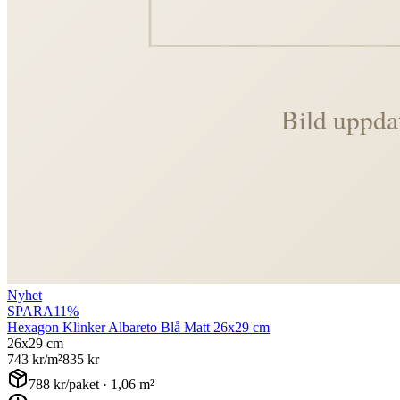
Nyhet
SPARA
11
%
Hexagon Klinker Albareto Blå Matt 26x29 cm
26x29 cm
743
kr/m²
835
kr
788
kr/paket ·
1,06
m²