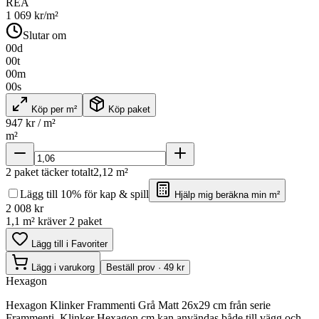
REA
1 069
kr/m²
Slutar om
00
d
00
t
00
m
00
s
Köp per m²
Köp paket
947
kr / m²
m²
2
paket täcker totalt
2,12
m²
Lägg till 10% för kap & spill
Hjälp mig beräkna min m²
2 008
kr
1,1 m² kräver 2 paket
Lägg till i Favoriter
Lägg i varukorg
Beställ prov · 49 kr
Hexagon
Hexagon Klinker Frammenti Grå Matt 26x29 cm från serie
Frammenti. Klinker Hexagon cm kan användas både till vägg och