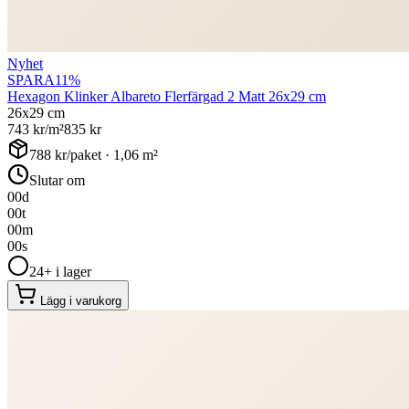
Nyhet
SPARA
11
%
Hexagon Klinker Albareto Flerfärgad 2 Matt 26x29 cm
26x29 cm
743
kr/m²
835
kr
788
kr/paket ·
1,06
m²
Slutar om
00
d
00
t
00
m
00
s
24+ i lager
Lägg i varukorg