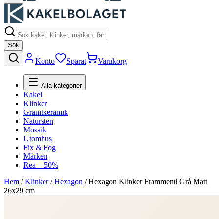
Sök
Konto
Sparat
Varukorg
Alla kategorier
Kakel
Klinker
Granitkeramik
Natursten
Mosaik
Utomhus
Fix & Fog
Märken
Rea − 50%
Hem
/
Klinker
/
Hexagon
/
Hexagon Klinker Frammenti Grå Matt
26x29 cm