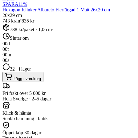
SPARA
11
%
Hexagon Klinker Albareto Flerfärgad 1 Matt 26x29 cm
26x29 cm
743
kr/m²
835
kr
788
kr/paket ·
1,06
m²
Slutar om
00
d
00
t
00
m
00
s
32+ i lager
Lägg i varukorg
Fri frakt över 5 000 kr
Hela Sverige · 2–5 dagar
Klick & hämta
Snabb hämtning i butik
Öppet köp 30 dagar