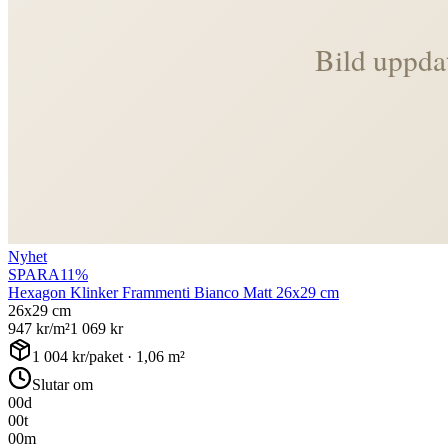
Nyhet
SPARA
11
%
Hexagon Klinker Frammenti Bianco Matt 26x29 cm
26x29 cm
947
kr/m²
1 069
kr
1 004
kr/paket ·
1,06
m²
Slutar om
00
d
00
t
00
m