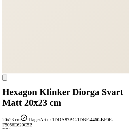
Hexagon Klinker Diorga Svart
Matt 20x23 cm
20x23 cm
I lager
Art.nr
1DDA83BC-1DBF-4460-BF0E-
F5056E620C5B