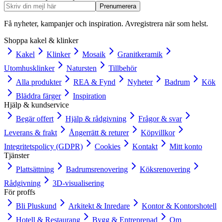
Prenumerera
Få nyheter, kampanjer och inspiration. Avregistrera när som helst.
Shoppa kakel & klinker
Kakel
Klinker
Mosaik
Granitkeramik
Utomhusklinker
Natursten
Tillbehör
Alla produkter
REA & Fynd
Nyheter
Badrum
Kök
Bläddra färger
Inspiration
Hjälp & kundservice
Begär offert
Hjälp & rådgivning
Frågor & svar
Leverans & frakt
Ångerrätt & returer
Köpvillkor
Integritetspolicy (GDPR)
Cookies
Kontakt
Mitt konto
Tjänster
Plattsättning
Badrumsrenovering
Köksrenovering
Rådgivning
3D-visualisering
För proffs
Bli Pluskund
Arkitekt & Inredare
Kontor & Kontorshotell
Hotell & Restaurang
Bygg & Entreprenad
Om