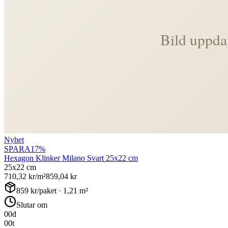
Nyhet
SPARA
17
%
Hexagon Klinker Milano Svart 25x22 cm
25x22 cm
710,32
kr/m²
859,04
kr
859
kr/paket ·
1,21
m²
Slutar om
00
d
00
t