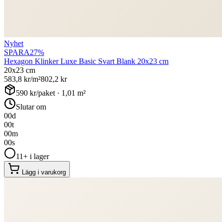
Nyhet
SPARA
27
%
Hexagon Klinker Luxe Basic Svart Blank 20x23 cm
20x23 cm
583,8
kr/m²
802,2
kr
590
kr/paket ·
1,01
m²
Slutar om
00
d
00
t
00
m
00
s
11+ i lager
Lägg i varukorg