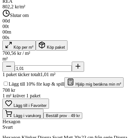
REA
802,2
kr/m²
Slutar om
00
d
00
t
00
m
00
s
Köp per m²
Köp paket
700,56
kr / m²
m²
1
paket täcker totalt
1,01
m²
Lägg till 10% för kap & spill
Hjälp mig beräkna min m²
708
kr
1 m² kräver 1 paket
Lägg till i Favoriter
Lägg i varukorg
Beställ prov · 49 kr
Hexagon
Svart
Hexagon Klinker Diorga Svart Matt 20x23 cm från serie Diorga.