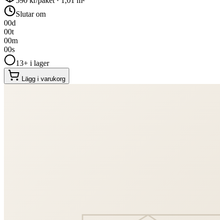
590
kr/paket ·
1,01
m²
Slutar om
00
d
00
t
00
m
00
s
13+ i lager
Lägg i varukorg