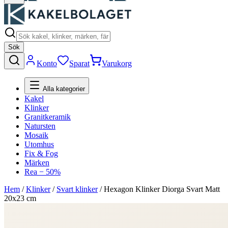
Sök
Konto
Sparat
Varukorg
Alla kategorier
Kakel
Klinker
Granitkeramik
Natursten
Mosaik
Utomhus
Fix & Fog
Märken
Rea − 50%
Hem
/
Klinker
/
Svart klinker
/
Hexagon Klinker Diorga Svart Matt
20x23 cm