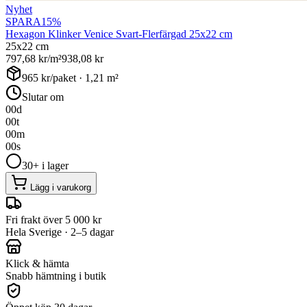
Nyhet
SPARA
15
%
Hexagon Klinker Venice Svart-Flerfärgad 25x22 cm
25x22 cm
797,68
kr/m²
938,08
kr
965
kr/paket ·
1,21
m²
Slutar om
00
d
00
t
00
m
00
s
30+ i lager
Lägg i varukorg
Fri frakt över 5 000 kr
Hela Sverige · 2–5 dagar
Klick & hämta
Snabb hämtning i butik