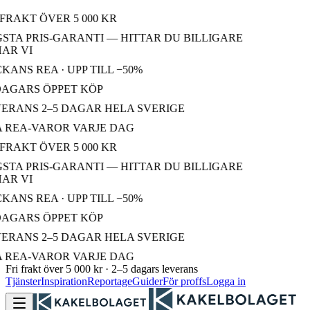
FRAKT ÖVER 5 000 KR
TA PRIS-GARANTI — HITTAR DU BILLIGARE
R VI
ANS REA · UPP TILL −50%
AGARS ÖPPET KÖP
RANS 2–5 DAGAR HELA SVERIGE
 REA-VAROR VARJE DAG
FRAKT ÖVER 5 000 KR
TA PRIS-GARANTI — HITTAR DU BILLIGARE
R VI
ANS REA · UPP TILL −50%
AGARS ÖPPET KÖP
RANS 2–5 DAGAR HELA SVERIGE
 REA-VAROR VARJE DAG
Fri frakt över 5 000 kr · 2–5 dagars leverans
Tjänster
Inspiration
Reportage
Guider
För proffs
Logga in