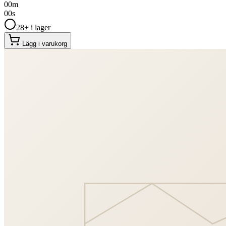
00
m
00
s
28+ i lager
Lägg i varukorg