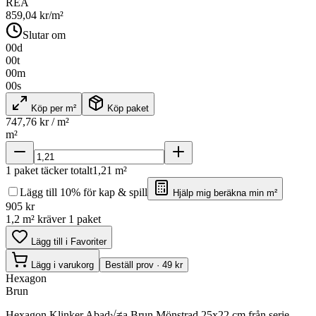
REA
859,04
kr/m²
Slutar om
00
d
00
t
00
m
00
s
Köp per m²
Köp paket
747,76
kr / m²
m²
1
paket täcker totalt
1,21
m²
Lägg till 10% för kap & spill
Hjälp mig beräkna min m²
905
kr
1,2 m² kräver 1 paket
Lägg till i Favoriter
Lägg i varukorg
Beställ prov · 49 kr
Hexagon
Brun
Hexagon Klinker Abad√≠a Brun Mönstrad 25x22 cm från serie