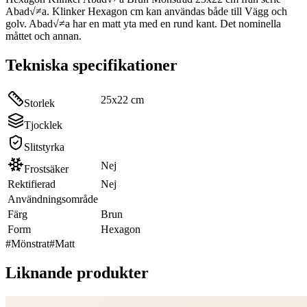
Abad√≠a. Klinker Hexagon cm kan användas både till Vägg och
golv. Abad√≠a har en matt yta med en rund kant. Det nominella
måttet och annan.
Tekniska specifikationer
25x22 cm
Storlek
Tjocklek
Slitstyrka
Nej
Frostsäker
Rektifierad
Nej
Användningsområde
Färg
Brun
Form
Hexagon
#
Mönstrat
#
Matt
Liknande produkter