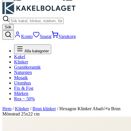
Sök
Konto
Sparat
Varukorg
Alla kategorier
Kakel
Klinker
Granitkeramik
Natursten
Mosaik
Utomhus
Fix & Fog
Märken
Rea − 50%
Hem
/
Klinker
/
Brun klinker
/
Hexagon Klinker Abad√≠a Brun
Mönstrad 25x22 cm