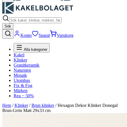
Sök
Konto
Sparat
Varukorg
Alla kategorier
Kakel
Klinker
Granitkeramik
Natursten
Mosaik
Utomhus
Fix & Fog
Märken
Rea − 50%
Hem
/
Klinker
/
Brun klinker
/
Hexagon Dekor Klinker Donegal
Brun-Grön Matt 29x33 cm