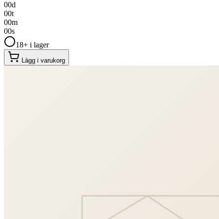
00
d
00
t
00
m
00
s
18+ i lager
Lägg i varukorg