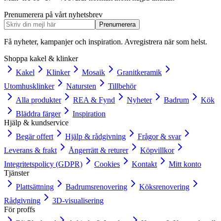
Prenumerera på vårt nyhetsbrev
Prenumerera
Få nyheter, kampanjer och inspiration. Avregistrera när som helst.
Shoppa kakel & klinker
Kakel
Klinker
Mosaik
Granitkeramik
Utomhusklinker
Natursten
Tillbehör
Alla produkter
REA & Fynd
Nyheter
Badrum
Kök
Bläddra färger
Inspiration
Hjälp & kundservice
Begär offert
Hjälp & rådgivning
Frågor & svar
Leverans & frakt
Ångerrätt & returer
Köpvillkor
Integritetspolicy (GDPR)
Cookies
Kontakt
Mitt konto
Tjänster
Plattsättning
Badrumsrenovering
Köksrenovering
Rådgivning
3D-visualisering
För proffs