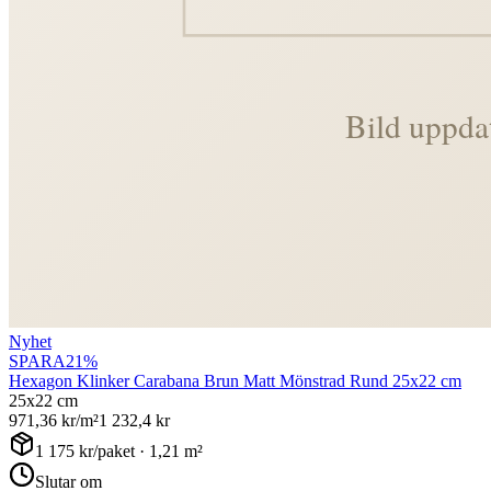
Nyhet
SPARA
21
%
Hexagon Klinker Carabana Brun Matt Mönstrad Rund 25x22 cm
25x22 cm
971,36
kr/m²
1 232,4
kr
1 175
kr/paket ·
1,21
m²
Slutar om