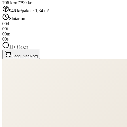
706
kr/m²
790
kr
946
kr/paket ·
1,34
m²
Slutar om
00
d
00
t
00
m
00
s
11+ i lager
Lägg i varukorg