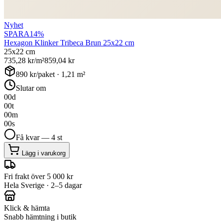
Nyhet
SPARA
14
%
Hexagon Klinker Tribeca Brun 25x22 cm
25x22 cm
735,28
kr/m²
859,04
kr
890
kr/paket ·
1,21
m²
Slutar om
00
d
00
t
00
m
00
s
Få kvar — 4 st
Lägg i varukorg
Fri frakt över 5 000 kr
Hela Sverige · 2–5 dagar
Klick & hämta
Snabb hämtning i butik