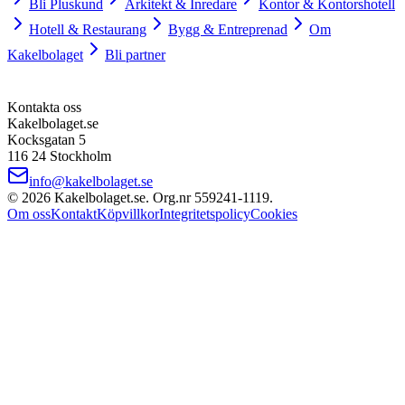
Bli Pluskund
Arkitekt & Inredare
Kontor & Kontorshotell
Hotell & Restaurang
Bygg & Entreprenad
Om
Kakelbolaget
Bli partner
Kontakta oss
Kakelbolaget.se
Kocksgatan 5
116 24 Stockholm
info@kakelbolaget.se
©
2026
Kakelbolaget.se. Org.nr
559241
‑
1119
.
Om oss
Kontakt
Köpvillkor
Integritetspolicy
Cookies