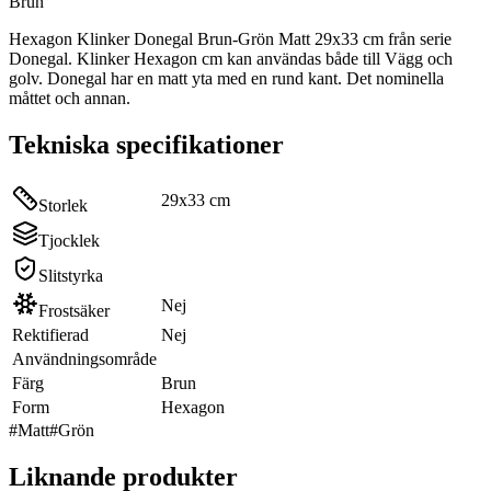
Brun
Hexagon Klinker Donegal Brun-Grön Matt 29x33 cm från serie
Donegal. Klinker Hexagon cm kan användas både till Vägg och
golv. Donegal har en matt yta med en rund kant. Det nominella
måttet och annan.
Tekniska specifikationer
29x33 cm
Storlek
Tjocklek
Slitstyrka
Nej
Frostsäker
Rektifierad
Nej
Användningsområde
Färg
Brun
Form
Hexagon
#
Matt
#
Grön
Liknande produkter