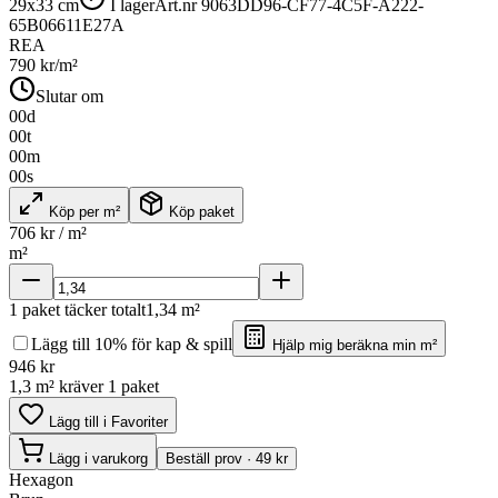
29x33 cm
I lager
Art.nr
9063DD96-CF77-4C5F-A222-
65B06611E27A
REA
790
kr/m²
Slutar om
00
d
00
t
00
m
00
s
Köp per m²
Köp paket
706
kr / m²
m²
1
paket täcker totalt
1,34
m²
Lägg till 10% för kap & spill
Hjälp mig beräkna min m²
946
kr
1,3 m² kräver 1 paket
Lägg till i Favoriter
Lägg i varukorg
Beställ prov · 49 kr
Hexagon