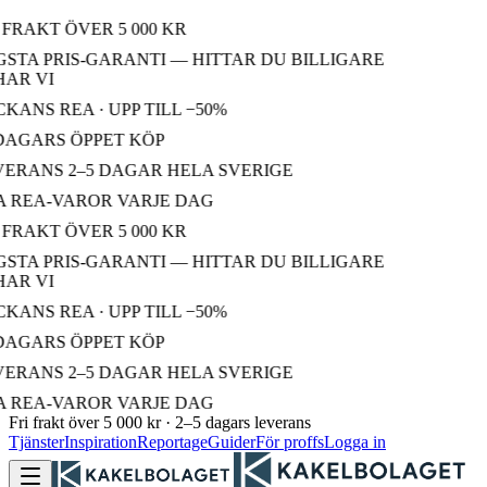
 FRAKT ÖVER 5 000 KR
STA PRIS-GARANTI — HITTAR DU BILLIGARE
AR VI
KANS REA · UPP TILL −50%
DAGARS ÖPPET KÖP
ERANS 2–5 DAGAR HELA SVERIGE
 REA-VAROR VARJE DAG
 FRAKT ÖVER 5 000 KR
STA PRIS-GARANTI — HITTAR DU BILLIGARE
AR VI
KANS REA · UPP TILL −50%
DAGARS ÖPPET KÖP
ERANS 2–5 DAGAR HELA SVERIGE
 REA-VAROR VARJE DAG
Fri frakt över 5 000 kr · 2–5 dagars leverans
Tjänster
Inspiration
Reportage
Guider
För proffs
Logga in