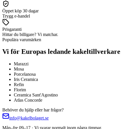
Öppet köp 30 dagar
Trygg e-handel
Prisgaranti
Hittar du billigare? Vi matchar.
Populära varumärken
Vi för Europas ledande kakeltillverkare
Marazzi
Mosa
Porcelanosa
Iris Ceramica
Refin
Florim
Ceramica Sant'Agostino
Atlas Concorde
Behöver du hjälp eller har frågor?
info@kakelbolaget.se
Mån–fre 09–17 · Vi svarar normalt inom några timmar.