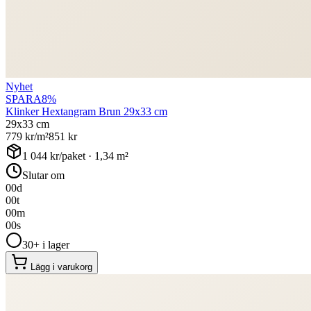
Nyhet
SPARA
8
%
Klinker Hextangram Brun 29x33 cm
29x33 cm
779
kr/m²
851
kr
1 044
kr/paket ·
1,34
m²
Slutar om
00
d
00
t
00
m
00
s
30+ i lager
Lägg i varukorg