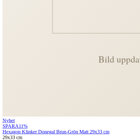
Nyhet
SPARA
11
%
Hexagon Klinker Donegal Brun-Grön Matt 29x33 cm
29x33 cm