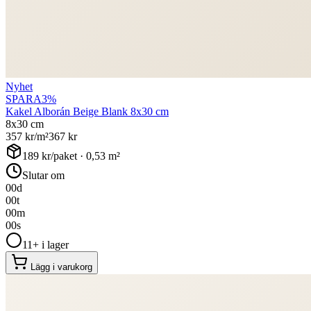
Nyhet
SPARA
3
%
Kakel Alborán Beige Blank 8x30 cm
8x30 cm
357
kr/m²
367
kr
189
kr/paket ·
0,53
m²
Slutar om
00
d
00
t
00
m
00
s
11+ i lager
Lägg i varukorg