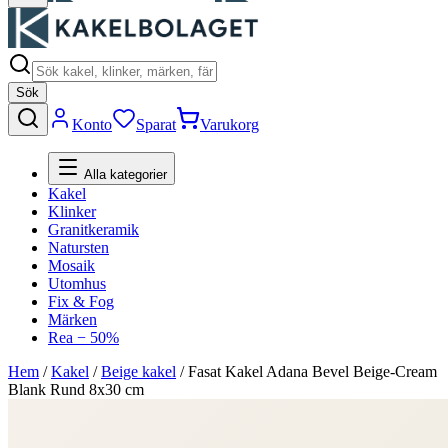
Sök
Konto
Sparat
Varukorg
Alla kategorier
Kakel
Klinker
Granitkeramik
Natursten
Mosaik
Utomhus
Fix & Fog
Märken
Rea − 50%
Hem
/
Kakel
/
Beige kakel
/
Fasat Kakel Adana Bevel Beige-Cream
Blank Rund 8x30 cm