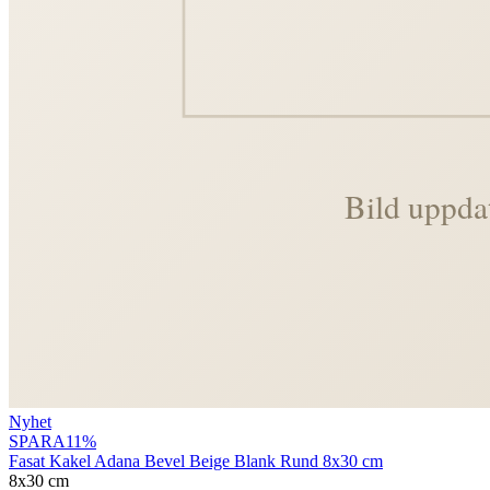
Nyhet
SPARA
11
%
Fasat Kakel Adana Bevel Beige Blank Rund 8x30 cm
8x30 cm