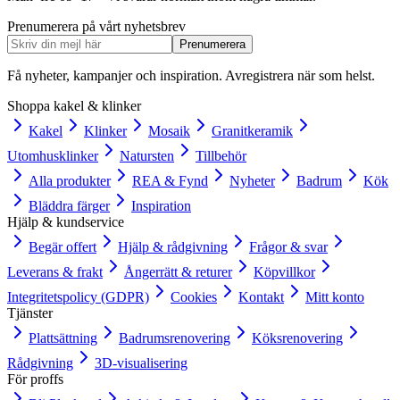
Prenumerera på vårt nyhetsbrev
Prenumerera
Få nyheter, kampanjer och inspiration. Avregistrera när som helst.
Shoppa kakel & klinker
Kakel
Klinker
Mosaik
Granitkeramik
Utomhusklinker
Natursten
Tillbehör
Alla produkter
REA & Fynd
Nyheter
Badrum
Kök
Bläddra färger
Inspiration
Hjälp & kundservice
Begär offert
Hjälp & rådgivning
Frågor & svar
Leverans & frakt
Ångerrätt & returer
Köpvillkor
Integritetspolicy (GDPR)
Cookies
Kontakt
Mitt konto
Tjänster
Plattsättning
Badrumsrenovering
Köksrenovering
Rådgivning
3D-visualisering
För proffs