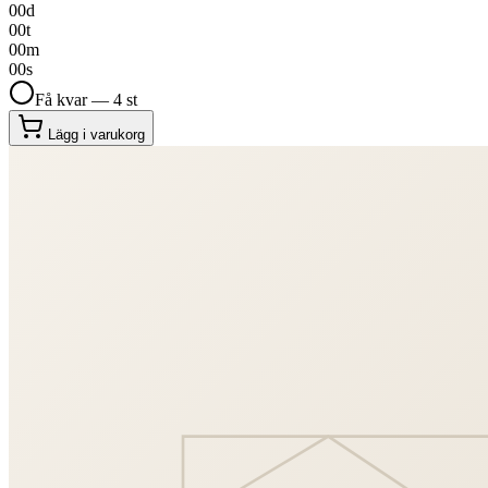
00
d
00
t
00
m
00
s
Få kvar — 4 st
Lägg i varukorg