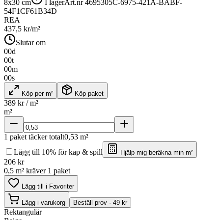
8x30 cm
I lager
Art.nr
4695305C-6975-421A-BABF-
54F1CF61B34D
REA
437,5
kr/m²
Slutar om
00
d
00
t
00
m
00
s
Köp per m²
Köp paket
389
kr / m²
m²
1
paket täcker totalt
0,53
m²
Lägg till 10% för kap & spill
Hjälp mig beräkna min m²
206
kr
0,5 m² kräver 1 paket
Lägg till i Favoriter
Lägg i varukorg
Beställ prov · 49 kr
Rektangulär