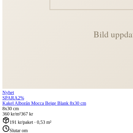
Nyhet
SPARA
2
%
Kakel Alborán Mocca Beige Blank 8x30 cm
8x30 cm
360
kr/m²
367
kr
191
kr/paket ·
0,53
m²
Slutar om