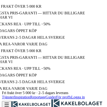
 FRAKT ÖVER 5 000 KR
STA PRIS-GARANTI — HITTAR DU BILLIGARE
AR VI
KANS REA · UPP TILL −50%
DAGARS ÖPPET KÖP
ERANS 2–5 DAGAR HELA SVERIGE
 REA-VAROR VARJE DAG
 FRAKT ÖVER 5 000 KR
STA PRIS-GARANTI — HITTAR DU BILLIGARE
AR VI
KANS REA · UPP TILL −50%
DAGARS ÖPPET KÖP
ERANS 2–5 DAGAR HELA SVERIGE
 REA-VAROR VARJE DAG
Fri frakt över 5 000 kr · 2–5 dagars leverans
Tjänster
Inspiration
Reportage
Guider
För proffs
Logga in