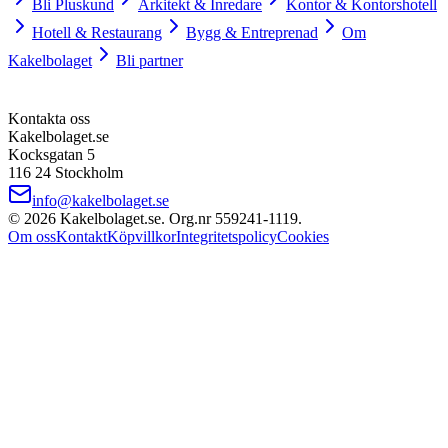
Bli Pluskund
Arkitekt & Inredare
Kontor & Kontorshotell
Hotell & Restaurang
Bygg & Entreprenad
Om
Kakelbolaget
Bli partner
Kontakta oss
Kakelbolaget.se
Kocksgatan 5
116 24 Stockholm
info@kakelbolaget.se
©
2026
Kakelbolaget.se. Org.nr
559241
‑
1119
.
Om oss
Kontakt
Köpvillkor
Integritetspolicy
Cookies