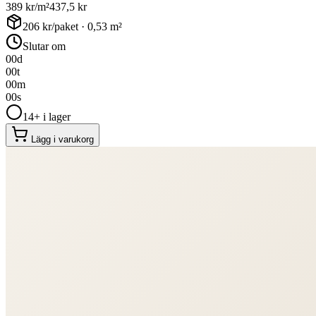
389
kr/m²
437,5
kr
206
kr/paket ·
0,53
m²
Slutar om
00
d
00
t
00
m
00
s
14+ i lager
Lägg i varukorg