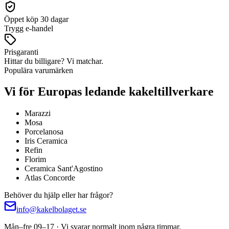
Öppet köp 30 dagar
Trygg e-handel
Prisgaranti
Hittar du billigare? Vi matchar.
Populära varumärken
Vi för Europas ledande kakeltillverkare
Marazzi
Mosa
Porcelanosa
Iris Ceramica
Refin
Florim
Ceramica Sant'Agostino
Atlas Concorde
Behöver du hjälp eller har frågor?
info@kakelbolaget.se
Mån–fre 09–17 · Vi svarar normalt inom några timmar.