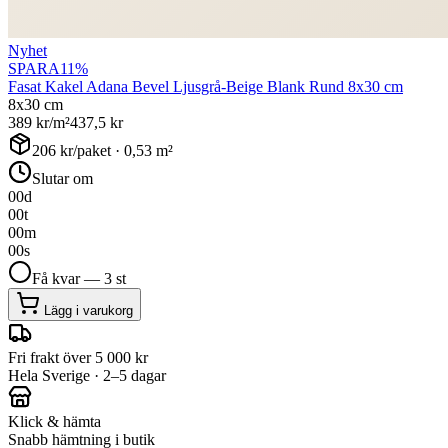
Nyhet
SPARA
11
%
Fasat Kakel Adana Bevel Ljusgrå-Beige Blank Rund 8x30 cm
8x30 cm
389
kr/m²
437,5
kr
206
kr/paket ·
0,53
m²
Slutar om
00
d
00
t
00
m
00
s
Få kvar — 3 st
Lägg i varukorg
Fri frakt över 5 000 kr
Hela Sverige · 2–5 dagar
Klick & hämta
Snabb hämtning i butik