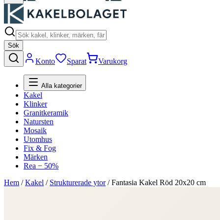
Sök
Konto
Sparat
Varukorg
Alla kategorier
Kakel
Klinker
Granitkeramik
Natursten
Mosaik
Utomhus
Fix & Fog
Märken
Rea − 50%
Hem
/
Kakel
/
Strukturerade ytor
/
Fantasia Kakel Röd 20x20 cm