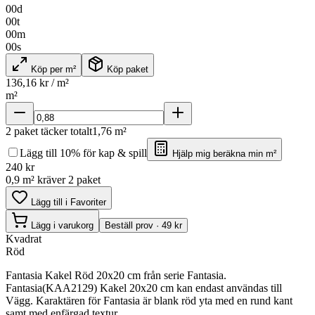
00
d
00
t
00
m
00
s
Köp per m²
Köp paket
136,16
kr / m²
m²
2
paket täcker totalt
1,76
m²
Lägg till 10% för kap & spill
Hjälp mig beräkna min m²
240
kr
0,9 m² kräver 2 paket
Lägg till i Favoriter
Lägg i varukorg
Beställ prov · 49 kr
Kvadrat
Röd
Fantasia Kakel Röd 20x20 cm från serie Fantasia.
Fantasia(KAA2129) Kakel 20x20 cm kan endast användas till
Vägg. Karaktären för Fantasia är blank röd yta med en rund kant
samt med enfärgad textur..