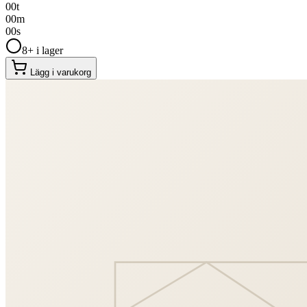
00
t
00
m
00
s
8+ i lager
Lägg i varukorg