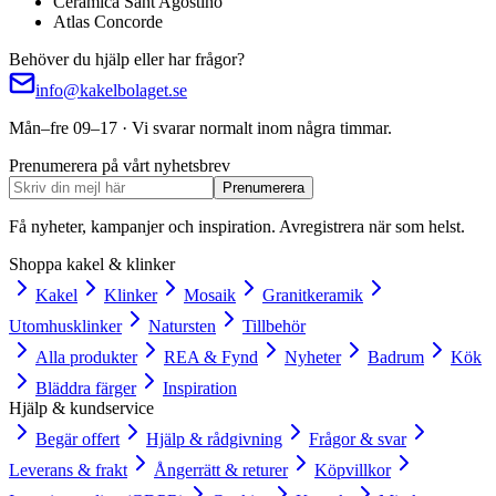
Ceramica Sant'Agostino
Atlas Concorde
Behöver du hjälp eller har frågor?
info@kakelbolaget.se
Mån–fre 09–17 · Vi svarar normalt inom några timmar.
Prenumerera på vårt nyhetsbrev
Prenumerera
Få nyheter, kampanjer och inspiration. Avregistrera när som helst.
Shoppa kakel & klinker
Kakel
Klinker
Mosaik
Granitkeramik
Utomhusklinker
Natursten
Tillbehör
Alla produkter
REA & Fynd
Nyheter
Badrum
Kök
Bläddra färger
Inspiration
Hjälp & kundservice
Begär offert
Hjälp & rådgivning
Frågor & svar
Leverans & frakt
Ångerrätt & returer
Köpvillkor