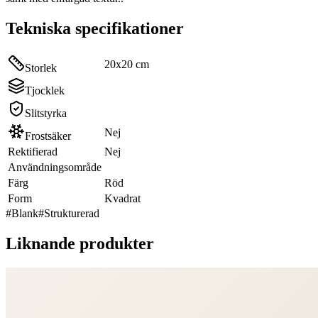
Tekniska specifikationer
20x20 cm
Storlek
Tjocklek
Slitstyrka
Nej
Frostsäker
Rektifierad
Nej
Användningsområde
Färg
Röd
Form
Kvadrat
#
Blank
#
Strukturerad
Liknande produkter