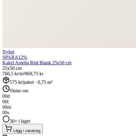
Nyhet
SPARA
12
%
Kakel Amelia Röd Blank 25x50 cm
25x50 cm
766,5
kr/m²
869,75
kr
575
kr/paket ·
0,75
m²
Slutar om
00
d
00
t
00
m
00
s
30+ i lager
Lägg i varukorg