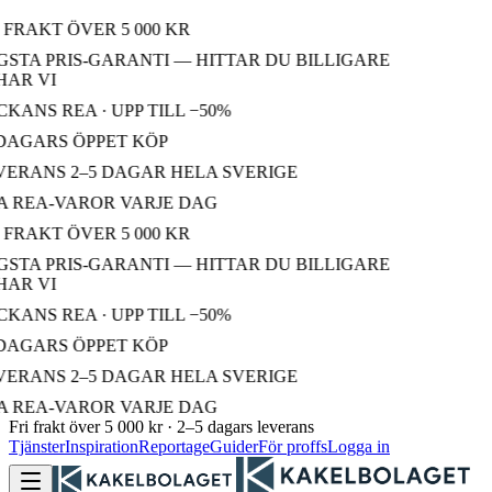
 FRAKT ÖVER 5 000 KR
STA PRIS-GARANTI — HITTAR DU BILLIGARE
AR VI
KANS REA · UPP TILL −50%
DAGARS ÖPPET KÖP
ERANS 2–5 DAGAR HELA SVERIGE
 REA-VAROR VARJE DAG
 FRAKT ÖVER 5 000 KR
STA PRIS-GARANTI — HITTAR DU BILLIGARE
AR VI
KANS REA · UPP TILL −50%
DAGARS ÖPPET KÖP
ERANS 2–5 DAGAR HELA SVERIGE
 REA-VAROR VARJE DAG
Fri frakt över 5 000 kr · 2–5 dagars leverans
Tjänster
Inspiration
Reportage
Guider
För proffs
Logga in