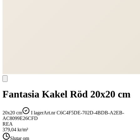
Fantasia Kakel Röd 20x20 cm
20x20 cm
I lager
Art.nr
C6C4F5DE-702D-4BDB-A2EB-
AC8099E26CFD
REA
379,04
kr/m²
Slutar om