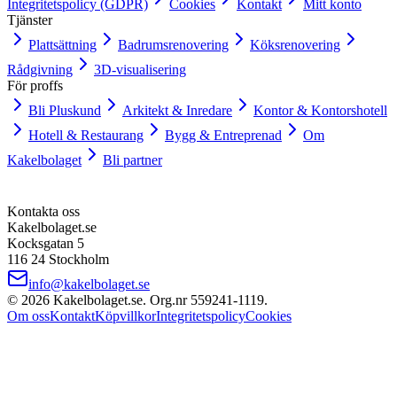
Integritetspolicy (GDPR)
Cookies
Kontakt
Mitt konto
Tjänster
Plattsättning
Badrumsrenovering
Köksrenovering
Rådgivning
3D-visualisering
För proffs
Bli Pluskund
Arkitekt & Inredare
Kontor & Kontorshotell
Hotell & Restaurang
Bygg & Entreprenad
Om
Kakelbolaget
Bli partner
Kontakta oss
Kakelbolaget.se
Kocksgatan 5
116 24 Stockholm
info@kakelbolaget.se
©
2026
Kakelbolaget.se. Org.nr
559241
‑
1119
.
Om oss
Kontakt
Köpvillkor
Integritetspolicy
Cookies