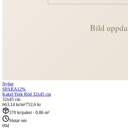
Nyhet
SPARA
12
%
Kakel York Röd 32x45 cm
32x45 cm
663,14
kr/m²
752,6
kr
570
kr/paket ·
0,86
m²
Slutar om
00
d