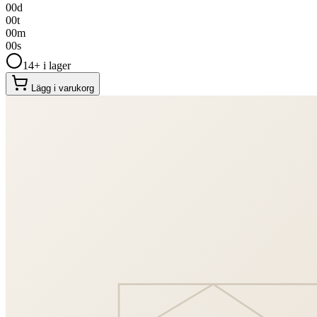
00
d
00
t
00
m
00
s
14+ i lager
Lägg i varukorg