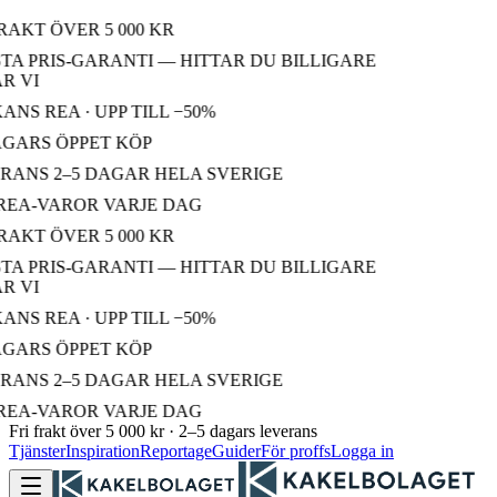
RAKT ÖVER 5 000 KR
A PRIS-GARANTI — HITTAR DU BILLIGARE
 VI
NS REA · UPP TILL −50%
GARS ÖPPET KÖP
ANS 2–5 DAGAR HELA SVERIGE
EA-VAROR VARJE DAG
RAKT ÖVER 5 000 KR
A PRIS-GARANTI — HITTAR DU BILLIGARE
 VI
NS REA · UPP TILL −50%
GARS ÖPPET KÖP
ANS 2–5 DAGAR HELA SVERIGE
EA-VAROR VARJE DAG
Fri frakt över 5 000 kr · 2–5 dagars leverans
Tjänster
Inspiration
Reportage
Guider
För proffs
Logga in