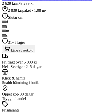
2 629
kr/m²
3 289
kr
2 839
kr/paket ·
1,08
m²
Slutar om
00
d
00
t
00
m
00
s
31+ i lager
Lägg i varukorg
Fri frakt över 5 000 kr
Hela Sverige · 2–5 dagar
Klick & hämta
Snabb hämtning i butik
Öppet köp 30 dagar
Trygg e-handel
Prisgaranti