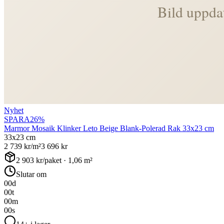
Nyhet
SPARA
26
%
Marmor Mosaik Klinker Leto Beige Blank-Polerad Rak 33x23 cm
33x23 cm
2 739
kr/m²
3 696
kr
2 903
kr/paket ·
1,06
m²
Slutar om
00
d
00
t
00
m
00
s