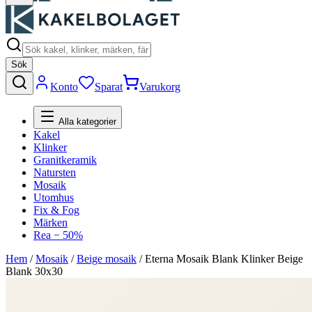
Sök
Konto
Sparat
Varukorg
Alla kategorier
Kakel
Klinker
Granitkeramik
Natursten
Mosaik
Utomhus
Fix & Fog
Märken
Rea − 50%
Hem
/
Mosaik
/
Beige mosaik
/
Eterna Mosaik Blank Klinker Beige
Blank 30x30