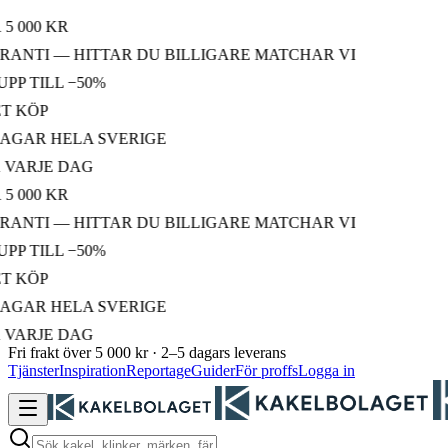
00 KR
NTI — HITTAR DU BILLIGARE MATCHAR VI
TILL −50%
KÖP
AR HELA SVERIGE
RJE DAG
00 KR
NTI — HITTAR DU BILLIGARE MATCHAR VI
TILL −50%
KÖP
AR HELA SVERIGE
RJE DAG
Fri frakt över 5 000 kr · 2–5 dagars leverans
Tjänster
Inspiration
Reportage
Guider
För proffs
Logga in