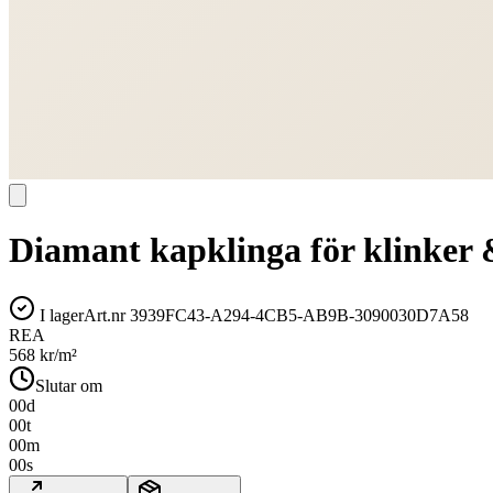
Diamant kapklinga för klin
I lager
Art.nr
3939FC43-A294-4CB5-AB9B-3090030D7A58
REA
568
kr/m²
Slutar om
00
d
00
t
00
m
00
s