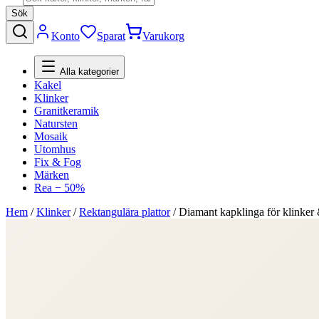
Sök
Konto
Sparat
Varukorg
Alla kategorier
Kakel
Klinker
Granitkeramik
Natursten
Mosaik
Utomhus
Fix & Fog
Märken
Rea − 50%
Hem
/
Klinker
/
Rektangulära plattor
/
Diamant kapklinga för kli