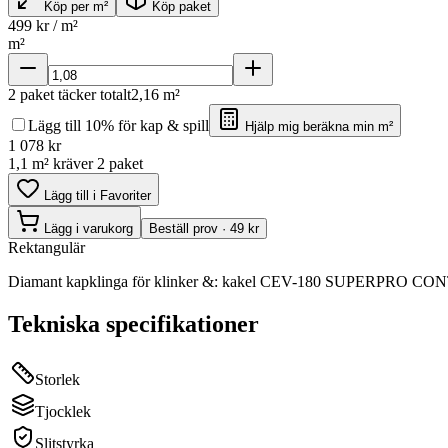
Köp per m²
Köp paket
499
kr / m²
m²
2
paket täcker totalt
2,16
m²
Lägg till 10% för kap & spill
Hjälp mig beräkna min m²
1 078
kr
1,1 m² kräver 2 paket
Lägg till i Favoriter
Lägg i varukorg
Beställ prov · 49 kr
Rektangulär
Diamant kapklinga för klinker &: kakel CEV-180 SUPERPRO CONTINU
Tekniska specifikationer
Storlek
Tjocklek
Slitstyrka