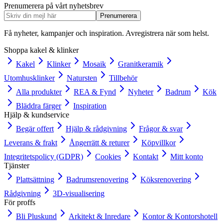
Prenumerera på vårt nyhetsbrev
Prenumerera
Få nyheter, kampanjer och inspiration. Avregistrera när som helst.
Shoppa kakel & klinker
Kakel
Klinker
Mosaik
Granitkeramik
Utomhusklinker
Natursten
Tillbehör
Alla produkter
REA & Fynd
Nyheter
Badrum
Kök
Bläddra färger
Inspiration
Hjälp & kundservice
Begär offert
Hjälp & rådgivning
Frågor & svar
Leverans & frakt
Ångerrätt & returer
Köpvillkor
Integritetspolicy (GDPR)
Cookies
Kontakt
Mitt konto
Tjänster
Plattsättning
Badrumsrenovering
Köksrenovering
Rådgivning
3D-visualisering
För proffs
Bli Pluskund
Arkitekt & Inredare
Kontor & Kontorshotell