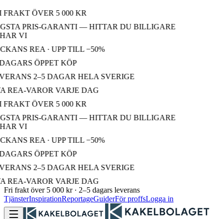
 FRAKT ÖVER 5 000 KR
STA PRIS-GARANTI — HITTAR DU BILLIGARE
AR VI
KANS REA · UPP TILL −50%
DAGARS ÖPPET KÖP
ERANS 2–5 DAGAR HELA SVERIGE
 REA-VAROR VARJE DAG
 FRAKT ÖVER 5 000 KR
STA PRIS-GARANTI — HITTAR DU BILLIGARE
AR VI
KANS REA · UPP TILL −50%
DAGARS ÖPPET KÖP
ERANS 2–5 DAGAR HELA SVERIGE
 REA-VAROR VARJE DAG
Fri frakt över 5 000 kr · 2–5 dagars leverans
Tjänster
Inspiration
Reportage
Guider
För proffs
Logga in