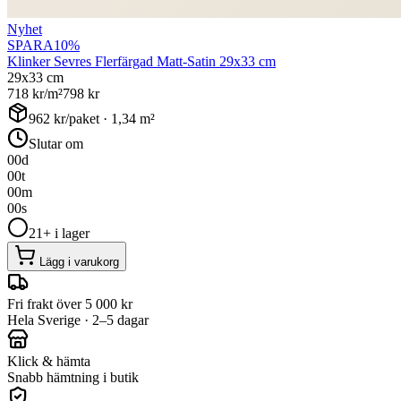
Nyhet
SPARA
10
%
Klinker Sevres Flerfärgad Matt-Satin 29x33 cm
29x33 cm
718
kr/m²
798
kr
962
kr/paket ·
1,34
m²
Slutar om
00
d
00
t
00
m
00
s
21+ i lager
Lägg i varukorg
Fri frakt över 5 000 kr
Hela Sverige · 2–5 dagar
Klick & hämta
Snabb hämtning i butik