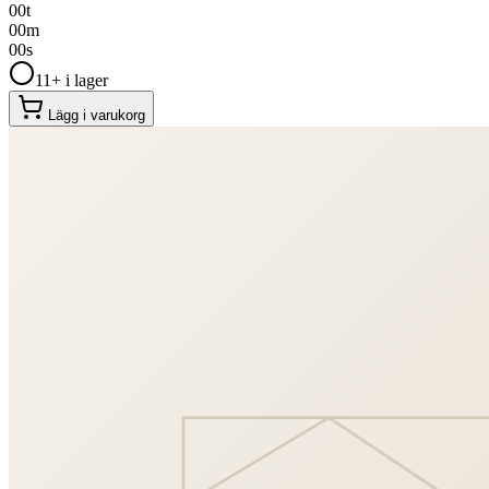
00
t
00
m
00
s
11+ i lager
Lägg i varukorg