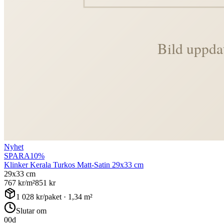
Nyhet
SPARA
10
%
Klinker Kerala Turkos Matt-Satin 29x33 cm
29x33 cm
767
kr/m²
851
kr
1 028
kr/paket ·
1,34
m²
Slutar om
00
d