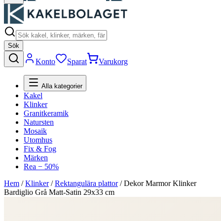
Sök
Konto
Sparat
Varukorg
Alla kategorier
Kakel
Klinker
Granitkeramik
Natursten
Mosaik
Utomhus
Fix & Fog
Märken
Rea − 50%
Hem
/
Klinker
/
Rektangulära plattor
/
Dekor Marmor Klinker
Bardiglio Grå Matt-Satin 29x33 cm