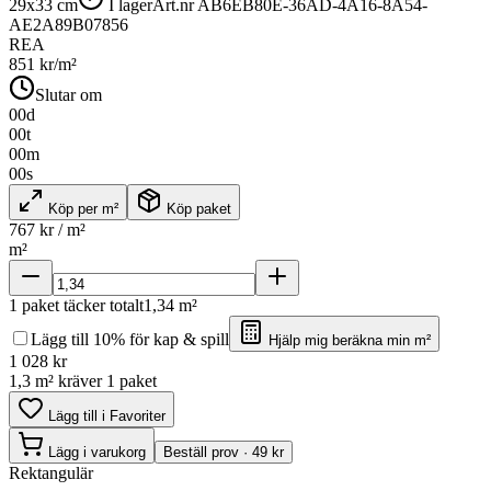
29x33 cm
I lager
Art.nr
AB6EB80E-36AD-4A16-8A54-
AE2A89B07856
REA
851
kr/m²
Slutar om
00
d
00
t
00
m
00
s
Köp per m²
Köp paket
767
kr / m²
m²
1
paket täcker totalt
1,34
m²
Lägg till 10% för kap & spill
Hjälp mig beräkna min m²
1 028
kr
1,3 m² kräver 1 paket
Lägg till i Favoriter
Lägg i varukorg
Beställ prov · 49 kr
Rektangulär