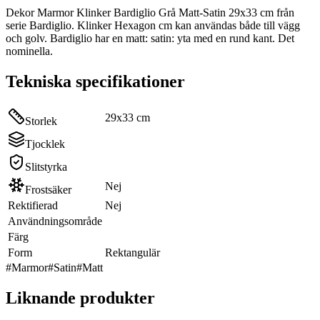
Dekor Marmor Klinker Bardiglio Grå Matt-Satin 29x33 cm från
serie Bardiglio. Klinker Hexagon cm kan användas både till vägg
och golv. Bardiglio har en matt: satin: yta med en rund kant. Det
nominella.
Tekniska specifikationer
29x33 cm
Storlek
Tjocklek
Slitstyrka
Nej
Frostsäker
Rektifierad
Nej
Användningsområde
Färg
Form
Rektangulär
#
Marmor
#
Satin
#
Matt
Liknande produkter