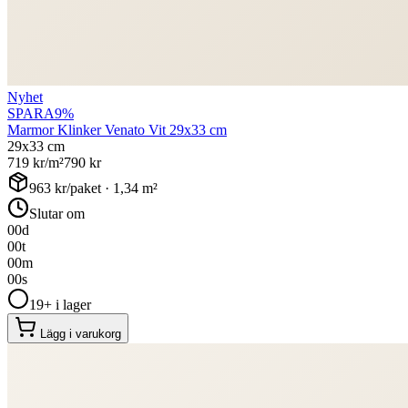
Nyhet
SPARA
9
%
Marmor Klinker Venato Vit 29x33 cm
29x33 cm
719
kr/m²
790
kr
963
kr/paket ·
1,34
m²
Slutar om
00
d
00
t
00
m
00
s
19+ i lager
Lägg i varukorg