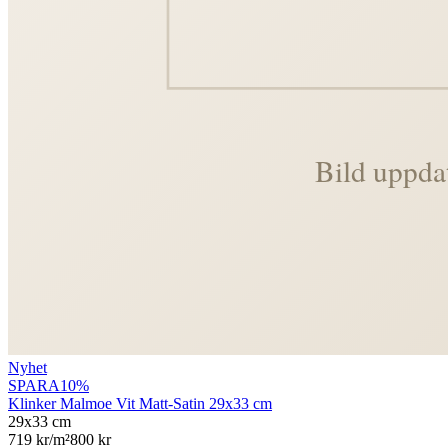
Nyhet
SPARA
10
%
Klinker Malmoe Vit Matt-Satin 29x33 cm
29x33 cm
719
kr/m²
800
kr