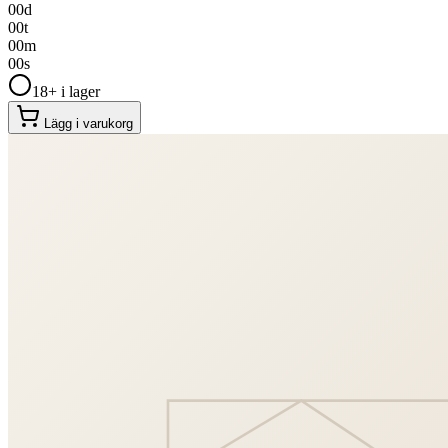
00
d
00
t
00
m
00
s
18+ i lager
Lägg i varukorg