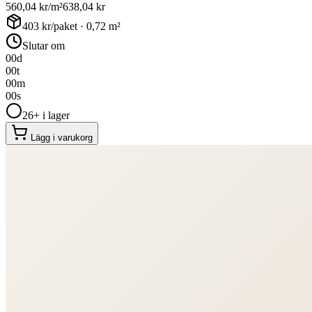
560,04
kr/m²
638,04
kr
403
kr/paket ·
0,72
m²
Slutar om
00
d
00
t
00
m
00
s
26+ i lager
Lägg i varukorg