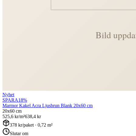
Nyhet
SPARA
18
%
Marmor Kakel Acra Ljusbrun Blank 20x60 cm
20x60 cm
525,6
kr/m²
638,4
kr
378
kr/paket ·
0,72
m²
Slutar om