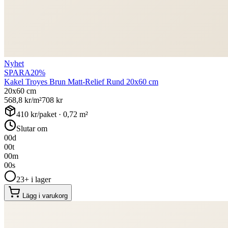
Nyhet
SPARA
20
%
Kakel Troyes Brun Matt-Relief Rund 20x60 cm
20x60 cm
568,8
kr/m²
708
kr
410
kr/paket ·
0,72
m²
Slutar om
00
d
00
t
00
m
00
s
23+ i lager
Lägg i varukorg