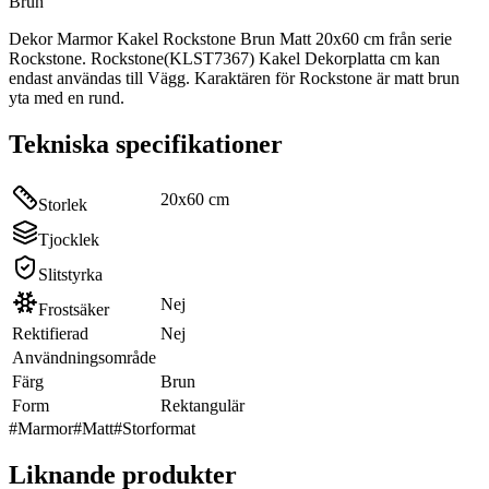
Brun
Dekor Marmor Kakel Rockstone Brun Matt 20x60 cm från serie
Rockstone. Rockstone(KLST7367) Kakel Dekorplatta cm kan
endast användas till Vägg. Karaktären för Rockstone är matt brun
yta med en rund.
Tekniska specifikationer
20x60 cm
Storlek
Tjocklek
Slitstyrka
Nej
Frostsäker
Rektifierad
Nej
Användningsområde
Färg
Brun
Form
Rektangulär
#
Marmor
#
Matt
#
Storformat
Liknande produkter