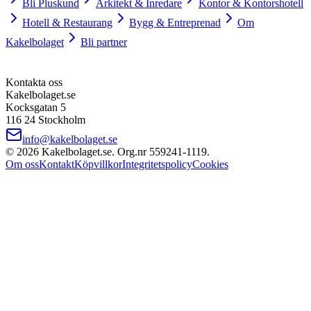
Bli Pluskund
Arkitekt & Inredare
Kontor & Kontorshotell
Hotell & Restaurang
Bygg & Entreprenad
Om
Kakelbolaget
Bli partner
Kontakta oss
Kakelbolaget.se
Kocksgatan 5
116 24 Stockholm
info@kakelbolaget.se
©
2026
Kakelbolaget.se. Org.nr
559241
‑
1119
.
Om oss
Kontakt
Köpvillkor
Integritetspolicy
Cookies