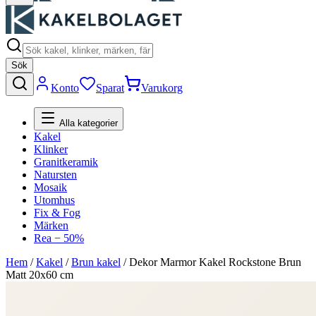
Sök
Konto
Sparat
Varukorg
Alla kategorier
Kakel
Klinker
Granitkeramik
Natursten
Mosaik
Utomhus
Fix & Fog
Märken
Rea − 50%
Hem
/
Kakel
/
Brun kakel
/
Dekor Marmor Kakel Rockstone Brun
Matt 20x60 cm