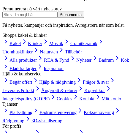
Prenumerera på vårt nyhetsbrev
Prenumerera
Få nyheter, kampanjer och inspiration. Avregistrera när som helst.
Shoppa kakel & klinker
Kakel
Klinker
Mosaik
Granitkeramik
Utomhusklinker
Natursten
Tillbehör
Alla produkter
REA & Fynd
Nyheter
Badrum
Kök
Bläddra färger
Inspiration
Hjälp & kundservice
Begär offert
Hjälp & rådgivning
Frågor & svar
Leverans & frakt
Ångerrätt & returer
Köpvillkor
Integritetspolicy (GDPR)
Cookies
Kontakt
Mitt konto
Tjänster
Plattsättning
Badrumsrenovering
Köksrenovering
Rådgivning
3D-visualisering
För proffs