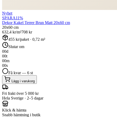
Nyhet
SPARA
11
%
Dekor Kakel Terrer Brun Matt 20x60 cm
20x60 cm
632,4
kr/m²
708
kr
455
kr/paket ·
0,72
m²
Slutar om
00
d
00
t
00
m
00
s
Få kvar — 6 st
Lägg i varukorg
Fri frakt över 5 000 kr
Hela Sverige · 2–5 dagar
Klick & hämta
Snabb hämtning i butik