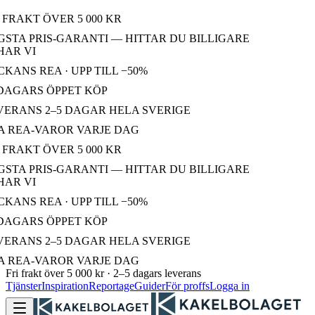
 FRAKT ÖVER 5 000 KR
STA PRIS-GARANTI — HITTAR DU BILLIGARE
AR VI
KANS REA · UPP TILL −50%
DAGARS ÖPPET KÖP
ERANS 2–5 DAGAR HELA SVERIGE
 REA-VAROR VARJE DAG
 FRAKT ÖVER 5 000 KR
STA PRIS-GARANTI — HITTAR DU BILLIGARE
AR VI
KANS REA · UPP TILL −50%
DAGARS ÖPPET KÖP
ERANS 2–5 DAGAR HELA SVERIGE
 REA-VAROR VARJE DAG
Fri frakt över 5 000 kr · 2–5 dagars leverans
Tjänster
Inspiration
Reportage
Guider
För proffs
Logga in