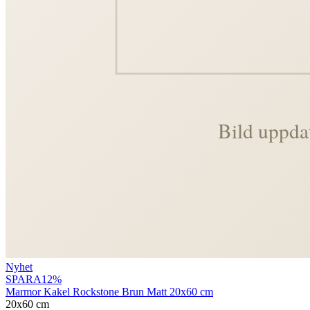
Nyhet
SPARA
12
%
Marmor Kakel Rockstone Brun Matt 20x60 cm
20x60 cm