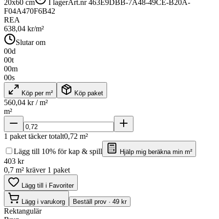
20x60 cm
I lager
Art.nr
463E9DBB-7A48-49CE-B20A-
F04A470F6B42
REA
638,04
kr/m²
Slutar om
00
d
00
t
00
m
00
s
Köp per m²
Köp paket
560,04
kr / m²
m²
1
paket täcker totalt
0,72
m²
Lägg till 10% för kap & spill
Hjälp mig beräkna min m²
403
kr
0,7 m² kräver 1 paket
Lägg till i Favoriter
Lägg i varukorg
Beställ prov · 49 kr
Rektangulär