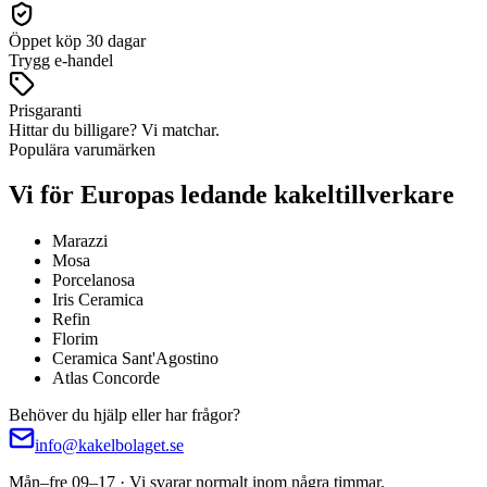
Öppet köp 30 dagar
Trygg e-handel
Prisgaranti
Hittar du billigare? Vi matchar.
Populära varumärken
Vi för Europas ledande kakeltillverkare
Marazzi
Mosa
Porcelanosa
Iris Ceramica
Refin
Florim
Ceramica Sant'Agostino
Atlas Concorde
Behöver du hjälp eller har frågor?
info@kakelbolaget.se
Mån–fre 09–17 · Vi svarar normalt inom några timmar.