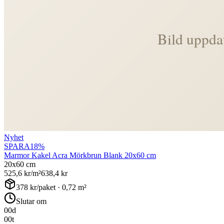
Nyhet
SPARA
18
%
Marmor Kakel Acra Mörkbrun Blank 20x60 cm
20x60 cm
525,6
kr/m²
638,4
kr
378
kr/paket ·
0,72
m²
Slutar om
00
d
00
t