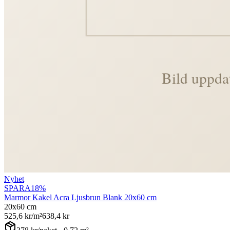
Nyhet
SPARA
18
%
Marmor Kakel Acra Ljusbrun Blank 20x60 cm
20x60 cm
525,6
kr/m²
638,4
kr