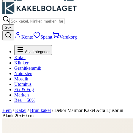
Sök
Konto
Sparat
Varukorg
Alla kategorier
Kakel
Klinker
Granitkeramik
Natursten
Mosaik
Utomhus
Fix & Fog
Märken
Rea − 50%
Hem
/
Kakel
/
Brun kakel
/
Dekor Marmor Kakel Acra Ljusbrun
Blank 20x60 cm