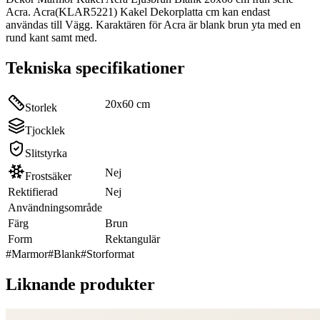
Acra. Acra(KLAR5221) Kakel Dekorplatta cm kan endast
användas till Vägg. Karaktären för Acra är blank brun yta med en
rund kant samt med.
Tekniska specifikationer
20x60 cm
Storlek
Tjocklek
Slitstyrka
Nej
Frostsäker
Rektifierad
Nej
Användningsområde
Färg
Brun
Form
Rektangulär
#
Marmor
#
Blank
#
Storformat
Liknande produkter