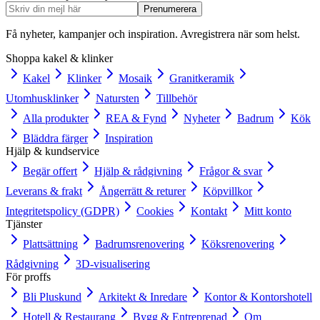
Prenumerera
Få nyheter, kampanjer och inspiration. Avregistrera när som helst.
Shoppa kakel & klinker
Kakel
Klinker
Mosaik
Granitkeramik
Utomhusklinker
Natursten
Tillbehör
Alla produkter
REA & Fynd
Nyheter
Badrum
Kök
Bläddra färger
Inspiration
Hjälp & kundservice
Begär offert
Hjälp & rådgivning
Frågor & svar
Leverans & frakt
Ångerrätt & returer
Köpvillkor
Integritetspolicy (GDPR)
Cookies
Kontakt
Mitt konto
Tjänster
Plattsättning
Badrumsrenovering
Köksrenovering
Rådgivning
3D-visualisering
För proffs
Bli Pluskund
Arkitekt & Inredare
Kontor & Kontorshotell
Hotell & Restaurang
Bygg & Entreprenad
Om