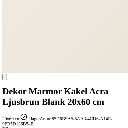
Dekor Marmor Kakel Acra
Ljusbrun Blank 20x60 cm
20x60 cm
I lager
Art.nr
85D6B9A5-5AA3-4CD6-A14E-
9FB5D136B54B