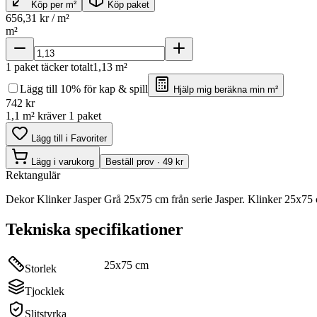
Köp per m²
Köp paket
656,31
kr / m²
m²
1
paket täcker totalt
1,13
m²
Lägg till 10% för kap & spill
Hjälp mig beräkna min m²
742
kr
1,1 m² kräver 1 paket
Lägg till i Favoriter
Lägg i varukorg
Beställ prov · 49 kr
Rektangulär
Dekor Klinker Jasper Grå 25x75 cm från serie Jasper. Klinker 25x75 c
Tekniska specifikationer
25x75 cm
Storlek
Tjocklek
Slitstyrka