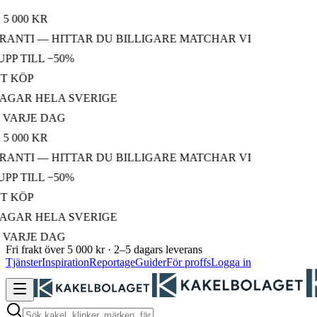
00 KR
NTI — HITTAR DU BILLIGARE MATCHAR VI
TILL −50%
KÖP
AR HELA SVERIGE
RJE DAG
00 KR
NTI — HITTAR DU BILLIGARE MATCHAR VI
TILL −50%
KÖP
AR HELA SVERIGE
RJE DAG
Fri frakt över 5 000 kr · 2–5 dagars leverans
Tjänster
Inspiration
Reportage
Guider
För proffs
Logga in