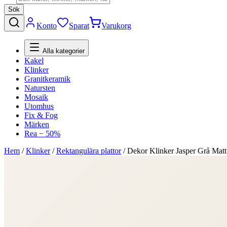
Sök
Konto
Sparat
Varukorg
Alla kategorier
Kakel
Klinker
Granitkeramik
Natursten
Mosaik
Utomhus
Fix & Fog
Märken
Rea − 50%
Hem
/
Klinker
/
Rektangulära plattor
/
Dekor Klinker Jasper Grå Mat