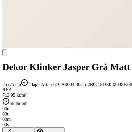
Dekor Klinker Jasper Grå Matt
25x75 cm
I lager
Art.nr
61CA9003-30C5-4B0C-8DE0-06D8F23
REA
713,95
kr/m²
Slutar om
00
d
00
t
00
m
00
s