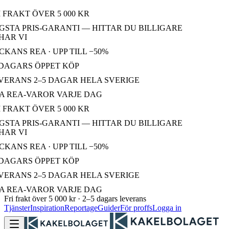
 FRAKT ÖVER 5 000 KR
STA PRIS-GARANTI — HITTAR DU BILLIGARE
AR VI
KANS REA · UPP TILL −50%
DAGARS ÖPPET KÖP
ERANS 2–5 DAGAR HELA SVERIGE
 REA-VAROR VARJE DAG
 FRAKT ÖVER 5 000 KR
STA PRIS-GARANTI — HITTAR DU BILLIGARE
AR VI
KANS REA · UPP TILL −50%
DAGARS ÖPPET KÖP
ERANS 2–5 DAGAR HELA SVERIGE
 REA-VAROR VARJE DAG
Fri frakt över 5 000 kr · 2–5 dagars leverans
Tjänster
Inspiration
Reportage
Guider
För proffs
Logga in