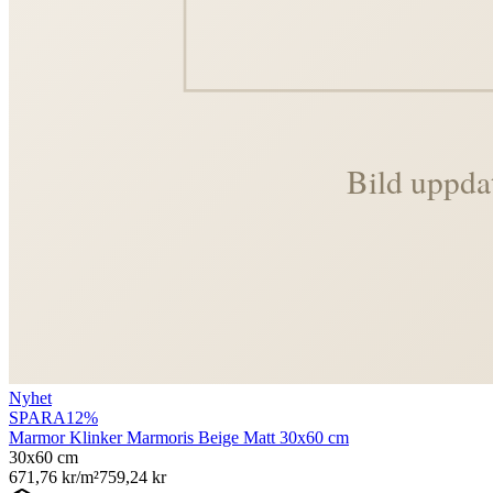
Nyhet
SPARA
12
%
Marmor Klinker Marmoris Beige Matt 30x60 cm
30x60 cm
671,76
kr/m²
759,24
kr