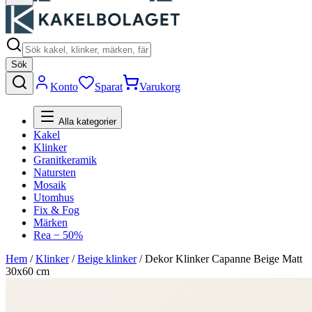
Sök
Konto
Sparat
Varukorg
Alla kategorier
Kakel
Klinker
Granitkeramik
Natursten
Mosaik
Utomhus
Fix & Fog
Märken
Rea − 50%
Hem
/
Klinker
/
Beige klinker
/
Dekor Klinker Capanne Beige Matt
30x60 cm