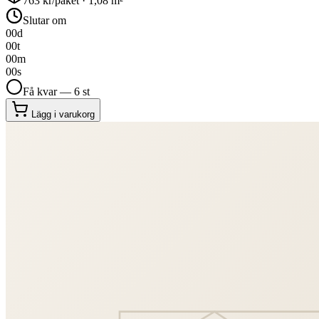
763
kr/paket ·
1,08
m²
Slutar om
00
d
00
t
00
m
00
s
Få kvar — 6 st
Lägg i varukorg