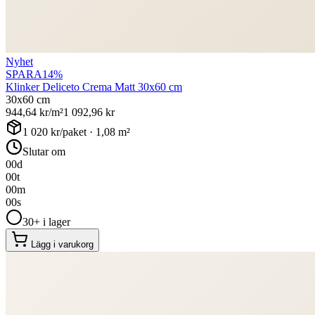
Nyhet
SPARA
14
%
Klinker Deliceto Crema Matt 30x60 cm
30x60 cm
944,64
kr/m²
1 092,96
kr
1 020
kr/paket ·
1,08
m²
Slutar om
00
d
00
t
00
m
00
s
30+ i lager
Lägg i varukorg