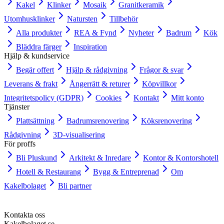
Kakel
Klinker
Mosaik
Granitkeramik
Utomhusklinker
Natursten
Tillbehör
Alla produkter
REA & Fynd
Nyheter
Badrum
Kök
Bläddra färger
Inspiration
Hjälp & kundservice
Begär offert
Hjälp & rådgivning
Frågor & svar
Leverans & frakt
Ångerrätt & returer
Köpvillkor
Integritetspolicy (GDPR)
Cookies
Kontakt
Mitt konto
Tjänster
Plattsättning
Badrumsrenovering
Köksrenovering
Rådgivning
3D-visualisering
För proffs
Bli Pluskund
Arkitekt & Inredare
Kontor & Kontorshotell
Hotell & Restaurang
Bygg & Entreprenad
Om
Kakelbolaget
Bli partner
Kontakta oss
Kakelbolaget.se