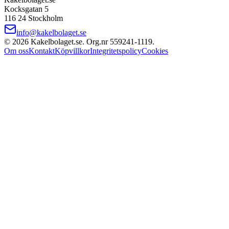
Kocksgatan 5
116 24 Stockholm
info@kakelbolaget.se
©
2026
Kakelbolaget.se. Org.nr
559241
‑
1119
.
Om oss
Kontakt
Köpvillkor
Integritetspolicy
Cookies