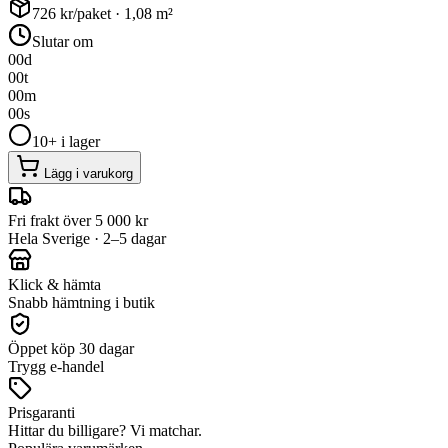
726
kr/paket ·
1,08
m²
Slutar om
00
d
00
t
00
m
00
s
10+ i lager
Lägg i varukorg
Fri frakt över 5 000 kr
Hela Sverige · 2–5 dagar
Klick & hämta
Snabb hämtning i butik
Öppet köp 30 dagar
Trygg e-handel
Prisgaranti
Hittar du billigare? Vi matchar.