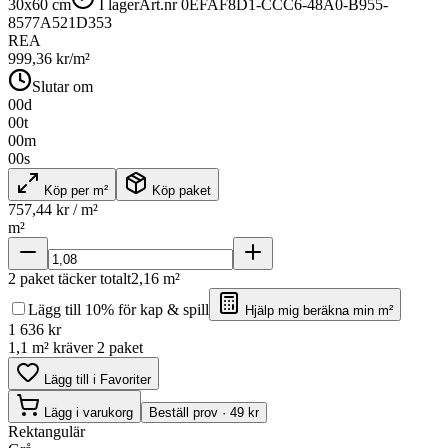
30x60 cm
I lager
Art.nr
0EFAF8D1-CCC6-48A0-B955-
8577A521D353
REA
999,36
kr/m²
Slutar om
00
d
00
t
00
m
00
s
Köp per m²
Köp paket
757,44
kr / m²
m²
2
paket täcker totalt
2,16
m²
Lägg till 10% för kap & spill
Hjälp mig beräkna min m²
1 636
kr
1,1 m² kräver 2 paket
Lägg till i Favoriter
Lägg i varukorg
Beställ prov · 49 kr
Rektangulär