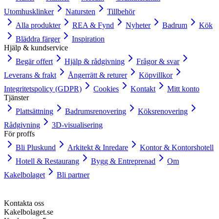
Utomhusklinker
Natursten
Tillbehör
Alla produkter
REA & Fynd
Nyheter
Badrum
Kök
Bläddra färger
Inspiration
Hjälp & kundservice
Begär offert
Hjälp & rådgivning
Frågor & svar
Leverans & frakt
Ångerrätt & returer
Köpvillkor
Integritetspolicy (GDPR)
Cookies
Kontakt
Mitt konto
Tjänster
Plattsättning
Badrumsrenovering
Köksrenovering
Rådgivning
3D-visualisering
För proffs
Bli Pluskund
Arkitekt & Inredare
Kontor & Kontorshotell
Hotell & Restaurang
Bygg & Entreprenad
Om
Kakelbolaget
Bli partner
Kontakta oss
Kakelbolaget.se