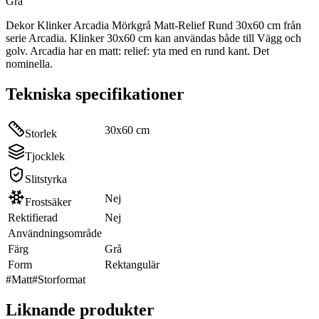
Grå
Dekor Klinker Arcadia Mörkgrå Matt-Relief Rund 30x60 cm från
serie Arcadia. Klinker 30x60 cm kan användas både till Vägg och
golv. Arcadia har en matt: relief: yta med en rund kant. Det
nominella.
Tekniska specifikationer
30x60 cm
Storlek
Tjocklek
Slitstyrka
Nej
Frostsäker
Rektifierad
Nej
Användningsområde
Färg
Grå
Form
Rektangulär
#
Matt
#
Storformat
Liknande produkter