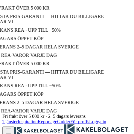
RAKT ÖVER 5 000 KR
TA PRIS-GARANTI — HITTAR DU BILLIGARE
R VI
NS REA · UPP TILL −50%
AGARS ÖPPET KÖP
RANS 2–5 DAGAR HELA SVERIGE
REA-VAROR VARJE DAG
RAKT ÖVER 5 000 KR
TA PRIS-GARANTI — HITTAR DU BILLIGARE
R VI
NS REA · UPP TILL −50%
AGARS ÖPPET KÖP
RANS 2–5 DAGAR HELA SVERIGE
REA-VAROR VARJE DAG
Fri frakt över 5 000 kr · 2–5 dagars leverans
Tjänster
Inspiration
Reportage
Guider
För proffs
Logga in