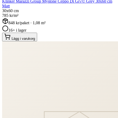
Klinker Marazzi Group Mystone Ceppo Di Gr√© Grey 30x60 cm
Matt
30x60 cm
785
kr/m²
848
kr/paket ·
1,08
m²
16+ i lager
Lägg i varukorg