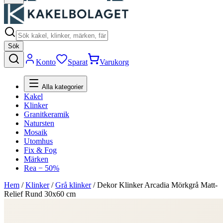
Sök
Konto
Sparat
Varukorg
Alla kategorier
Kakel
Klinker
Granitkeramik
Natursten
Mosaik
Utomhus
Fix & Fog
Märken
Rea − 50%
Hem
/
Klinker
/
Grå klinker
/
Dekor Klinker Arcadia Mörkgrå Matt-
Relief Rund 30x60 cm