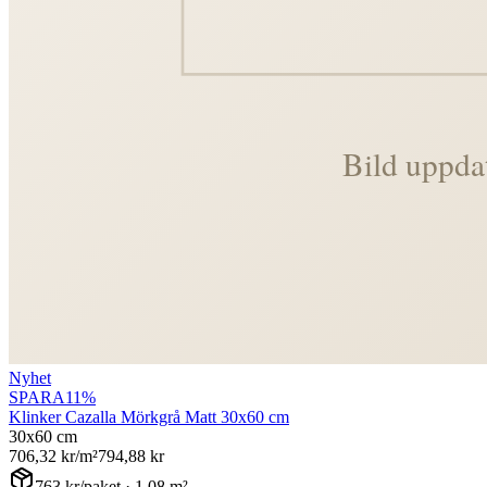
Nyhet
SPARA
11
%
Klinker Cazalla Mörkgrå Matt 30x60 cm
30x60 cm
706,32
kr/m²
794,88
kr
763
kr/paket ·
1,08
m²