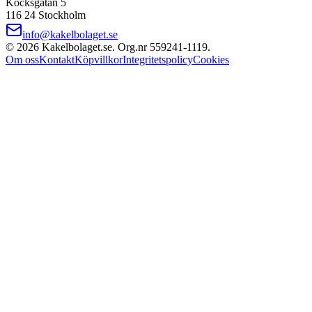
Kocksgatan 5
116 24 Stockholm
info@kakelbolaget.se
©
2026
Kakelbolaget.se. Org.nr
559241
‑
1119
.
Om oss
Kontakt
Köpvillkor
Integritetspolicy
Cookies