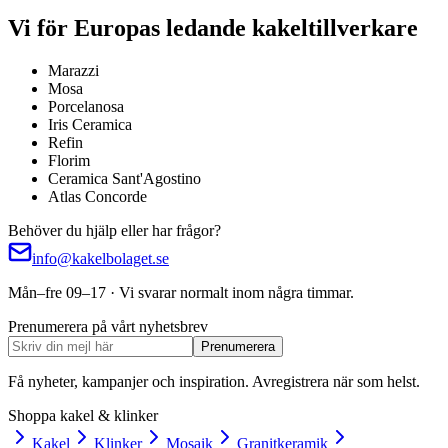
Vi för Europas ledande kakeltillverkare
Marazzi
Mosa
Porcelanosa
Iris Ceramica
Refin
Florim
Ceramica Sant'Agostino
Atlas Concorde
Behöver du hjälp eller har frågor?
info@kakelbolaget.se
Mån–fre 09–17 · Vi svarar normalt inom några timmar.
Prenumerera på vårt nyhetsbrev
Prenumerera
Få nyheter, kampanjer och inspiration. Avregistrera när som helst.
Shoppa kakel & klinker
Kakel
Klinker
Mosaik
Granitkeramik