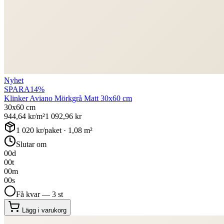
Nyhet
SPARA
14
%
Klinker Aviano Mörkgrå Matt 30x60 cm
30x60 cm
944,64
kr/m²
1 092,96
kr
1 020
kr/paket ·
1,08
m²
Slutar om
00
d
00
t
00
m
00
s
Få kvar — 3 st
Lägg i varukorg