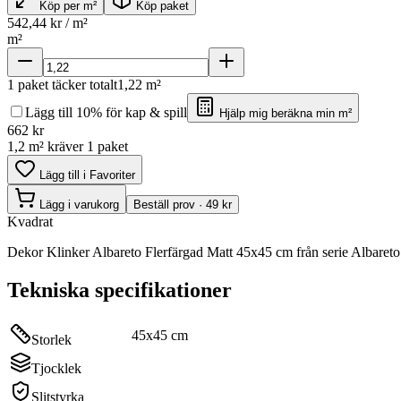
Köp per m²
Köp paket
542,44
kr / m²
m²
1
paket täcker totalt
1,22
m²
Lägg till 10% för kap & spill
Hjälp mig beräkna min m²
662
kr
1,2 m² kräver 1 paket
Lägg till i Favoriter
Lägg i varukorg
Beställ prov · 49 kr
Kvadrat
Dekor Klinker Albareto Flerfärgad Matt 45x45 cm från serie Albareto
Tekniska specifikationer
45x45 cm
Storlek
Tjocklek
Slitstyrka