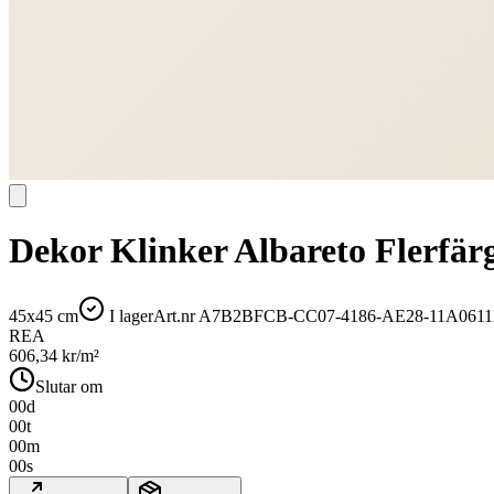
Dekor Klinker Albareto Flerfä
45x45 cm
I lager
Art.nr
A7B2BFCB-CC07-4186-AE28-11A061
REA
606,34
kr/m²
Slutar om
00
d
00
t
00
m
00
s