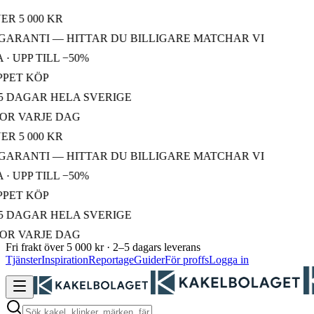
5 000 KR
RANTI — HITTAR DU BILLIGARE MATCHAR VI
PP TILL −50%
T KÖP
AGAR HELA SVERIGE
VARJE DAG
5 000 KR
RANTI — HITTAR DU BILLIGARE MATCHAR VI
PP TILL −50%
T KÖP
AGAR HELA SVERIGE
VARJE DAG
Fri frakt över 5 000 kr · 2–5 dagars leverans
Tjänster
Inspiration
Reportage
Guider
För proffs
Logga in