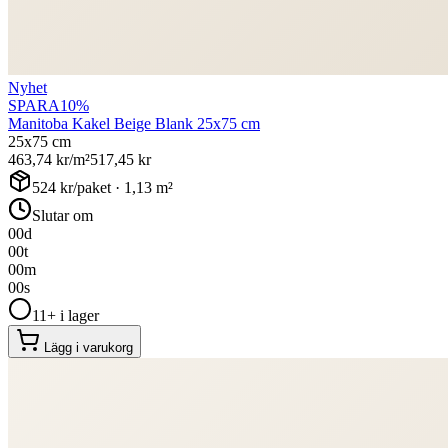
Nyhet
SPARA
10
%
Manitoba Kakel Beige Blank 25x75 cm
25x75 cm
463,74
kr/m²
517,45
kr
524
kr/paket ·
1,13
m²
Slutar om
00
d
00
t
00
m
00
s
11+ i lager
Lägg i varukorg