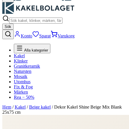
Sök
Konto
Sparat
Varukorg
Alla kategorier
Kakel
Klinker
Granitkeramik
Natursten
Mosaik
Utomhus
Fix & Fog
Märken
Rea − 50%
Hem
/
Kakel
/
Beige kakel
/
Dekor Kakel Shine Beige Mix Blank
25x75 cm