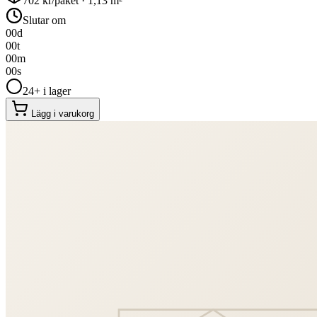
702
kr/paket ·
1,13
m²
Slutar om
00
d
00
t
00
m
00
s
24+ i lager
Lägg i varukorg