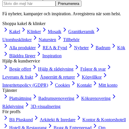
Prenumerera
Få nyheter, kampanjer och inspiration. Avregistrera när som helst.
Shoppa kakel & klinker
Kakel
Klinker
Mosaik
Granitkeramik
Utomhusklinker
Natursten
Tillbehör
Alla produkter
REA & Fynd
Nyheter
Badrum
Kök
Bläddra färger
Inspiration
Hjälp & kundservice
Begär offert
Hjälp & rådgivning
Frågor & svar
Leverans & frakt
Ångerrätt & returer
Köpvillkor
Integritetspolicy (GDPR)
Cookies
Kontakt
Mitt konto
Tjänster
Plattsättning
Badrumsrenovering
Köksrenovering
Rådgivning
3D-visualisering
För proffs
Bli Pluskund
Arkitekt & Inredare
Kontor & Kontorshotell
Hotell & Restaurang
Bygg & Entreprenad
Om