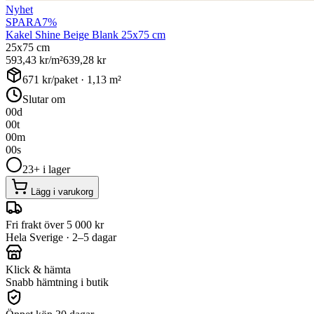
Nyhet
SPARA
7
%
Kakel Shine Beige Blank 25x75 cm
25x75 cm
593,43
kr/m²
639,28
kr
671
kr/paket ·
1,13
m²
Slutar om
00
d
00
t
00
m
00
s
23+ i lager
Lägg i varukorg
Fri frakt över 5 000 kr
Hela Sverige · 2–5 dagar
Klick & hämta
Snabb hämtning i butik