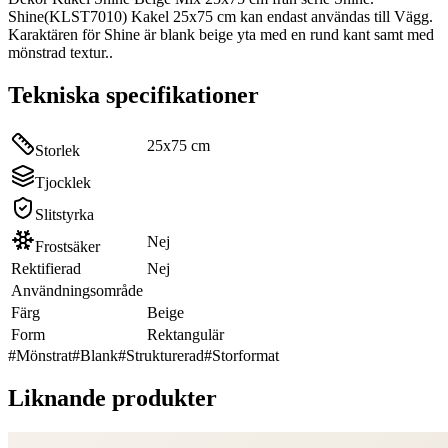
Shine(KLST7010) Kakel 25x75 cm kan endast användas till Vägg.
Karaktären för Shine är blank beige yta med en rund kant samt med
mönstrad textur..
Tekniska specifikationer
25x75 cm
Storlek
Tjocklek
Slitstyrka
Nej
Frostsäker
Rektifierad
Nej
Användningsområde
Färg
Beige
Form
Rektangulär
#
Mönstrat
#
Blank
#
Strukturerad
#
Storformat
Liknande produkter