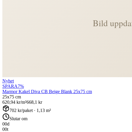
Nyhet
SPARA
7
%
Marmor Kakel Diva CB Beige Blank 25x75 cm
25x75 cm
620,94
kr/m²
668,1
kr
702
kr/paket ·
1,13
m²
Slutar om
00
d
00
t