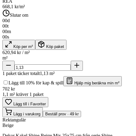
REA
668,1
kr/m²
Slutar om
00
d
00
t
00
m
00
s
Köp per m²
Köp paket
620,94
kr / m²
m²
1
paket täcker totalt
1,13
m²
Lägg till 10% för kap & spill
Hjälp mig beräkna min m²
702
kr
1,1 m² kräver 1 paket
Lägg till i Favoriter
Lägg i varukorg
Beställ prov · 49 kr
Rektangulär
Beige
Dekor Kakel Shine Beige Mix 25x75 cm från serie Shine.