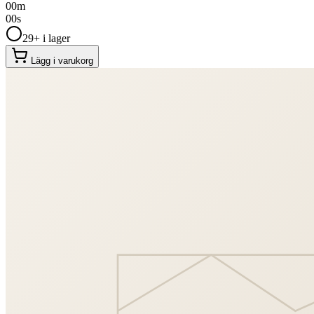
00
m
00
s
29+ i lager
Lägg i varukorg