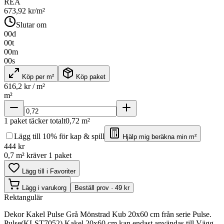
REA
673,92
kr/m²
Slutar om
00
d
00
t
00
m
00
s
Köp per m²
Köp paket
616,2
kr / m²
m²
1
paket täcker totalt
0,72
m²
Lägg till 10% för kap & spill
Hjälp mig beräkna min m²
444
kr
0,7 m² kräver 1 paket
Lägg till i Favoriter
Lägg i varukorg
Beställ prov · 49 kr
Rektangulär
Dekor Kakel Pulse Grå Mönstrad Kub 20x60 cm från serie Pulse.
Pulse(KLST7052) Kakel 20x60 cm kan endast användas till Vägg.