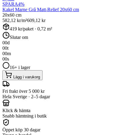
SPARA
4
%
Kakel Marne Grå Matt-Relief 20x60 cm
20x60 cm
582,12
kr/m²
609,12
kr
419
kr/paket ·
0,72
m²
Slutar om
00
d
00
t
00
m
00
s
16+ i lager
Lägg i varukorg
Fri frakt över 5 000 kr
Hela Sverige · 2–5 dagar
Klick & hämta
Snabb hämtning i butik
Öppet köp 30 dagar