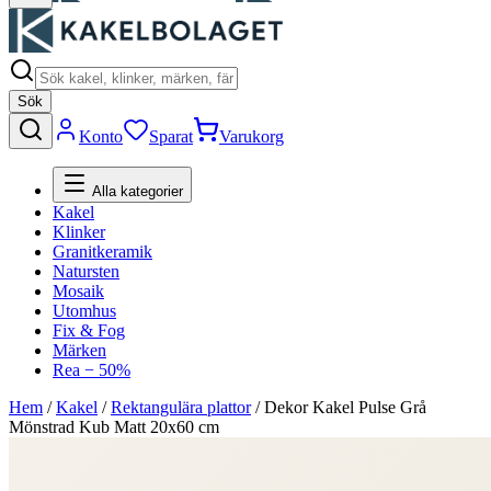
Sök
Konto
Sparat
Varukorg
Alla kategorier
Kakel
Klinker
Granitkeramik
Natursten
Mosaik
Utomhus
Fix & Fog
Märken
Rea − 50%
Hem
/
Kakel
/
Rektangulära plattor
/
Dekor Kakel Pulse Grå
Mönstrad Kub Matt 20x60 cm