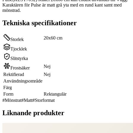
Karaktären för Pulse är matt grå yta med en rund kant samt med
mönstrad.
Tekniska specifikationer
20x60 cm
Storlek
Tjocklek
Slitstyrka
Nej
Frostsäker
Rektifierad
Nej
Användningsområde
Färg
Form
Rektangulär
#
Mönstrat
#
Matt
#
Storformat
Liknande produkter