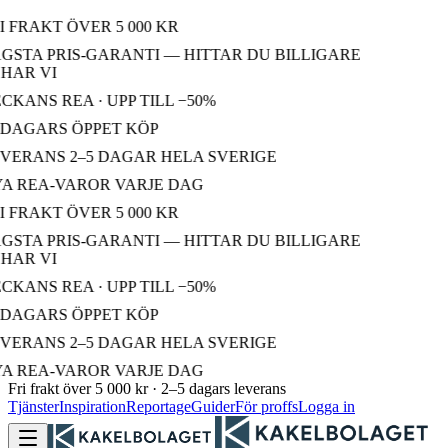
 FRAKT ÖVER 5 000 KR
STA PRIS-GARANTI — HITTAR DU BILLIGARE
AR VI
KANS REA · UPP TILL −50%
DAGARS ÖPPET KÖP
VERANS 2–5 DAGAR HELA SVERIGE
A REA-VAROR VARJE DAG
 FRAKT ÖVER 5 000 KR
STA PRIS-GARANTI — HITTAR DU BILLIGARE
AR VI
KANS REA · UPP TILL −50%
DAGARS ÖPPET KÖP
VERANS 2–5 DAGAR HELA SVERIGE
A REA-VAROR VARJE DAG
Fri frakt över 5 000 kr · 2–5 dagars leverans
Tjänster
Inspiration
Reportage
Guider
För proffs
Logga in