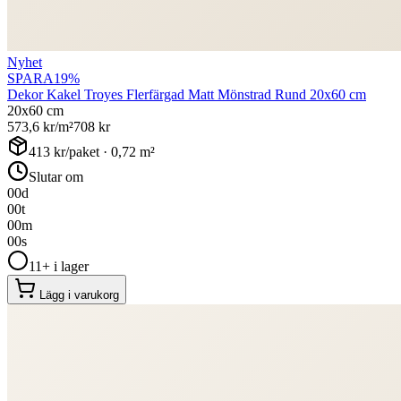
Nyhet
SPARA
19
%
Dekor Kakel Troyes Flerfärgad Matt Mönstrad Rund 20x60 cm
20x60 cm
573,6
kr/m²
708
kr
413
kr/paket ·
0,72
m²
Slutar om
00
d
00
t
00
m
00
s
11+ i lager
Lägg i varukorg