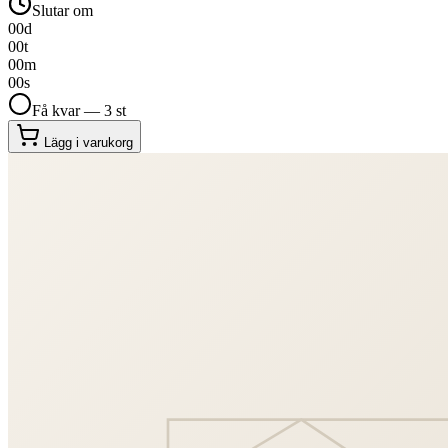
Slutar om
00
d
00
t
00
m
00
s
Få kvar — 3 st
Lägg i varukorg