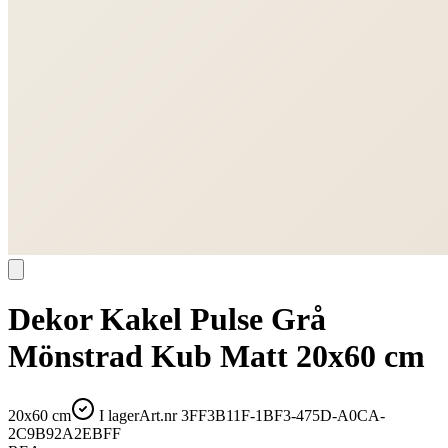
Dekor Kakel Pulse Grå
Mönstrad Kub Matt 20x60 cm
20x60 cm
I lager
Art.nr
3FF3B11F-1BF3-475D-A0CA-
2C9B92A2EBFF