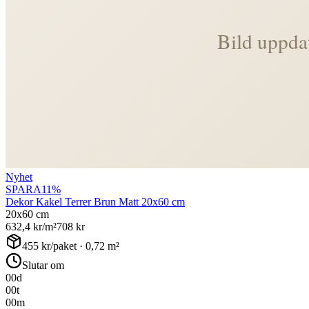
Nyhet
SPARA
11
%
Dekor Kakel Terrer Brun Matt 20x60 cm
20x60 cm
632,4
kr/m²
708
kr
455
kr/paket ·
0,72
m²
Slutar om
00
d
00
t
00
m