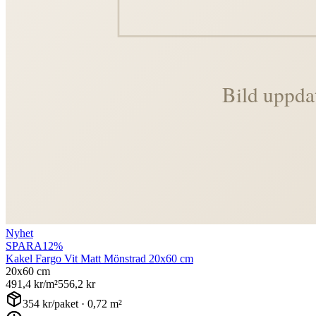
Nyhet
SPARA
12
%
Kakel Fargo Vit Matt Mönstrad 20x60 cm
20x60 cm
491,4
kr/m²
556,2
kr
354
kr/paket ·
0,72
m²