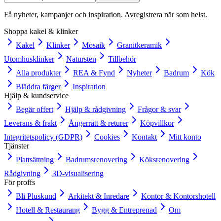
Få nyheter, kampanjer och inspiration. Avregistrera när som helst.
Shoppa kakel & klinker
Kakel
Klinker
Mosaik
Granitkeramik
Utomhusklinker
Natursten
Tillbehör
Alla produkter
REA & Fynd
Nyheter
Badrum
Kök
Bläddra färger
Inspiration
Hjälp & kundservice
Begär offert
Hjälp & rådgivning
Frågor & svar
Leverans & frakt
Ångerrätt & returer
Köpvillkor
Integritetspolicy (GDPR)
Cookies
Kontakt
Mitt konto
Tjänster
Plattsättning
Badrumsrenovering
Köksrenovering
Rådgivning
3D-visualisering
För proffs
Bli Pluskund
Arkitekt & Inredare
Kontor & Kontorshotell
Hotell & Restaurang
Bygg & Entreprenad
Om