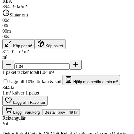
REA
894,19
kr/m²
Slutar om
00
d
00
t
00
m
00
s
Köp per m²
Köp paket
811,91
kr / m²
m²
1
paket täcker totalt
1,04
m²
Lägg till 10% för kap & spill
Hjälp mig beräkna min m²
844
kr
1 m² kräver 1 paket
Lägg till i Favoriter
Lägg i varukorg
Beställ prov · 49 kr
Rektangulär
Vit
Dekor Kakel Ontario Vit Matt-Relief 31x56 cm från serie Ontario.