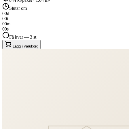
844
kr/paket ·
1,04
m²
Slutar om
00
d
00
t
00
m
00
s
Få kvar — 3 st
Lägg i varukorg