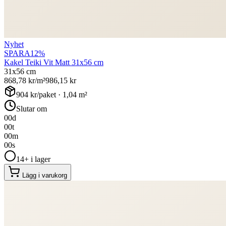
Nyhet
SPARA
12
%
Kakel Teiki Vit Matt 31x56 cm
31x56 cm
868,78
kr/m²
986,15
kr
904
kr/paket ·
1,04
m²
Slutar om
00
d
00
t
00
m
00
s
14+ i lager
Lägg i varukorg