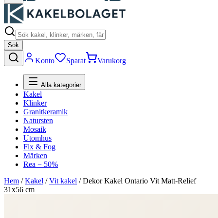
Sök
Konto
Sparat
Varukorg
Alla kategorier
Kakel
Klinker
Granitkeramik
Natursten
Mosaik
Utomhus
Fix & Fog
Märken
Rea − 50%
Hem
/
Kakel
/
Vit kakel
/
Dekor Kakel Ontario Vit Matt-Relief
31x56 cm