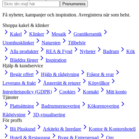
Prenumerera
Få nyheter, kampanjer och inspiration. Avregistrera när som helst.
Shoppa kakel & klinker
Kakel
Klinker
Mosaik
Granitkeramik
Utomhusklinker
Natursten
Tillbehör
Alla produkter
REA & Fynd
Nyheter
Badrum
Kök
Bläddra färger
Inspiration
Hjälp & kundservice
Begär offert
Hjälp & rådgivning
Frågor & svar
Leverans & frakt
Ångerrätt & returer
Köpvillkor
Integritetspolicy (GDPR)
Cookies
Kontakt
Mitt konto
Tjänster
Plattsättning
Badrumsrenovering
Köksrenovering
Rådgivning
3D-visualisering
För proffs
Bli Pluskund
Arkitekt & Inredare
Kontor & Kontorshotell
Hotell & Restaurang
Bygg & Entreprenad
Om