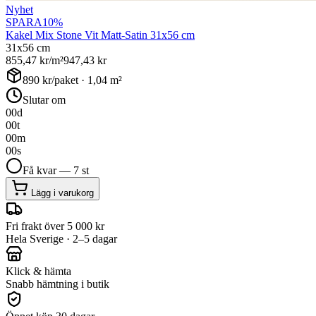
Nyhet
SPARA
10
%
Kakel Mix Stone Vit Matt-Satin 31x56 cm
31x56 cm
855,47
kr/m²
947,43
kr
890
kr/paket ·
1,04
m²
Slutar om
00
d
00
t
00
m
00
s
Få kvar — 7 st
Lägg i varukorg
Fri frakt över 5 000 kr
Hela Sverige · 2–5 dagar
Klick & hämta
Snabb hämtning i butik