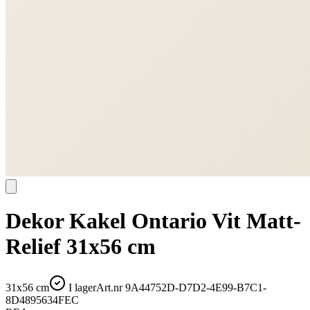
Dekor Kakel Ontario Vit Matt-
Relief 31x56 cm
31x56 cm
I lager
Art.nr
9A44752D-D7D2-4E99-B7C1-
8D4895634FEC