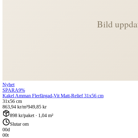
Nyhet
SPARA
9
%
Kakel Amman Flerfärgad-Vit Matt-Relief 31x56 cm
31x56 cm
863,94
kr/m²
949,85
kr
898
kr/paket ·
1,04
m²
Slutar om
00
d
00
t