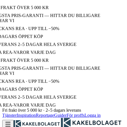
FRAKT ÖVER 5 000 KR
STA PRIS-GARANTI — HITTAR DU BILLIGARE
AR VI
ANS REA · UPP TILL −50%
DAGARS ÖPPET KÖP
ERANS 2–5 DAGAR HELA SVERIGE
 REA-VAROR VARJE DAG
FRAKT ÖVER 5 000 KR
STA PRIS-GARANTI — HITTAR DU BILLIGARE
AR VI
ANS REA · UPP TILL −50%
DAGARS ÖPPET KÖP
ERANS 2–5 DAGAR HELA SVERIGE
 REA-VAROR VARJE DAG
Fri frakt över 5 000 kr · 2–5 dagars leverans
Tjänster
Inspiration
Reportage
Guider
För proffs
Logga in