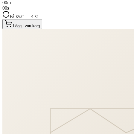
00
m
00
s
Få kvar — 4 st
Lägg i varukorg