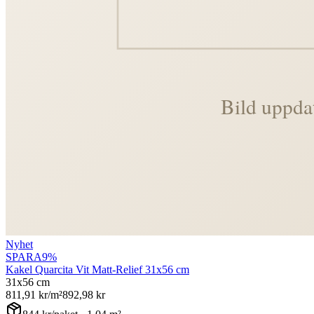
Nyhet
SPARA
9
%
Kakel Quarcita Vit Matt-Relief 31x56 cm
31x56 cm
811,91
kr/m²
892,98
kr