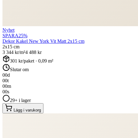
Nyhet
SPARA
25
%
Dekor Kakel New York Vit Matt 2x15 cm
2x15 cm
3 344
kr/m²
4 488
kr
301
kr/paket ·
0,09
m²
Slutar om
00
d
00
t
00
m
00
s
29+ i lager
Lägg i varukorg