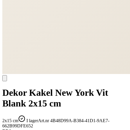
Dekor Kakel New York Vit
Blank 2x15 cm
2x15 cm
I lager
Art.nr
4B48D99A-B384-41D1-9AE7-
662B99DFE652