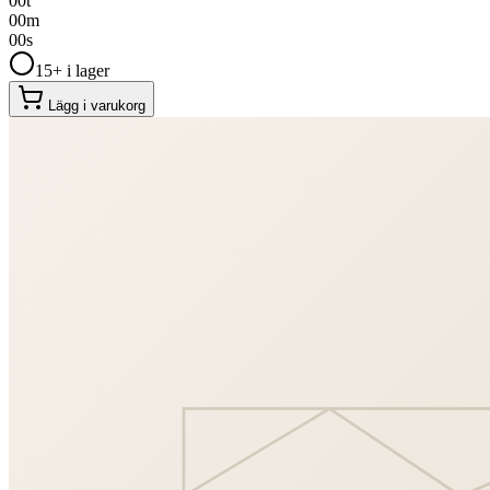
00
t
00
m
00
s
15+ i lager
Lägg i varukorg