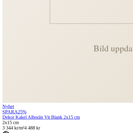
Nyhet
SPARA
25
%
Dekor Kakel Alborán Vit Blank 2x15 cm
2x15 cm
3 344
kr/m²
4 488
kr