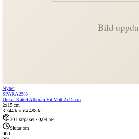
Nyhet
SPARA
25
%
Dekor Kakel Alborán Vit Matt 2x15 cm
2x15 cm
3 344
kr/m²
4 488
kr
301
kr/paket ·
0,09
m²
Slutar om
00
d