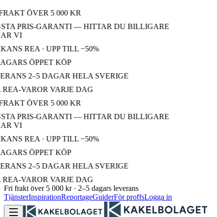
FRAKT ÖVER 5 000 KR
TA PRIS-GARANTI — HITTAR DU BILLIGARE
R VI
ANS REA · UPP TILL −50%
AGARS ÖPPET KÖP
RANS 2–5 DAGAR HELA SVERIGE
REA-VAROR VARJE DAG
FRAKT ÖVER 5 000 KR
TA PRIS-GARANTI — HITTAR DU BILLIGARE
R VI
ANS REA · UPP TILL −50%
AGARS ÖPPET KÖP
RANS 2–5 DAGAR HELA SVERIGE
REA-VAROR VARJE DAG
Fri frakt över 5 000 kr · 2–5 dagars leverans
Tjänster
Inspiration
Reportage
Guider
För proffs
Logga in