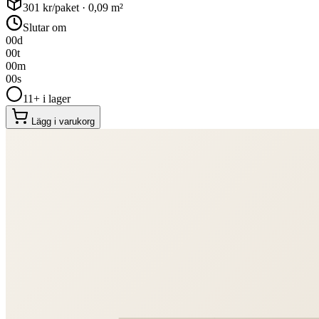
301
kr/paket ·
0,09
m²
Slutar om
00
d
00
t
00
m
00
s
11+ i lager
Lägg i varukorg