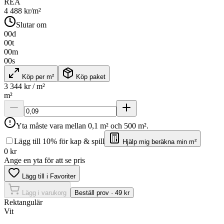
REA
4 488
kr/m²
Slutar om
00
d
00
t
00
m
00
s
Köp per m²
Köp paket
3 344
kr / m²
m²
Yta måste vara mellan 0,1 m² och 500 m².
Lägg till 10% för kap & spill
Hjälp mig beräkna min m²
0
kr
Ange en yta för att se pris
Lägg till i Favoriter
Lägg i varukorg
Beställ prov · 49 kr
Rektangulär
Vit