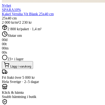
Nyhet
SPARA
10
%
Kakel Versilia Vit Blank 25x40 cm
25x40 cm
2 000
kr/m²
2 230
kr
2 800
kr/paket ·
1,4
m²
Slutar om
00
d
00
t
00
m
00
s
23+ i lager
Lägg i varukorg
Fri frakt över 5 000 kr
Hela Sverige · 2–5 dagar
Klick & hämta
Snabb hämtning i butik