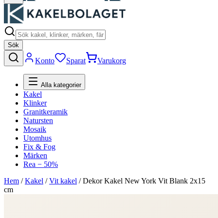
Sök
Konto
Sparat
Varukorg
Alla kategorier
Kakel
Klinker
Granitkeramik
Natursten
Mosaik
Utomhus
Fix & Fog
Märken
Rea − 50%
Hem
/
Kakel
/
Vit kakel
/
Dekor Kakel New York Vit Blank 2x15
cm