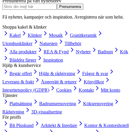
Prenumerera på vårt nyhetsbrev
Prenumerera
Få nyheter, kampanjer och inspiration. Avregistrera när som helst.
Shoppa kakel & klinker
Kakel
Klinker
Mosaik
Granitkeramik
Utomhusklinker
Natursten
Tillbehör
Alla produkter
REA & Fynd
Nyheter
Badrum
Kök
Bläddra färger
Inspiration
Hjälp & kundservice
Begär offert
Hjälp & rådgivning
Frågor & svar
Leverans & frakt
Ångerrätt & returer
Köpvillkor
Integritetspolicy (GDPR)
Cookies
Kontakt
Mitt konto
Tjänster
Plattsättning
Badrumsrenovering
Köksrenovering
Rådgivning
3D-visualisering
För proffs
Bli Pluskund
Arkitekt & Inredare
Kontor & Kontorshotell