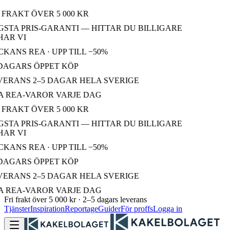
 FRAKT ÖVER 5 000 KR
STA PRIS-GARANTI — HITTAR DU BILLIGARE
AR VI
KANS REA · UPP TILL −50%
DAGARS ÖPPET KÖP
ERANS 2–5 DAGAR HELA SVERIGE
 REA-VAROR VARJE DAG
 FRAKT ÖVER 5 000 KR
STA PRIS-GARANTI — HITTAR DU BILLIGARE
AR VI
KANS REA · UPP TILL −50%
DAGARS ÖPPET KÖP
ERANS 2–5 DAGAR HELA SVERIGE
 REA-VAROR VARJE DAG
Fri frakt över 5 000 kr · 2–5 dagars leverans
Tjänster
Inspiration
Reportage
Guider
För proffs
Logga in