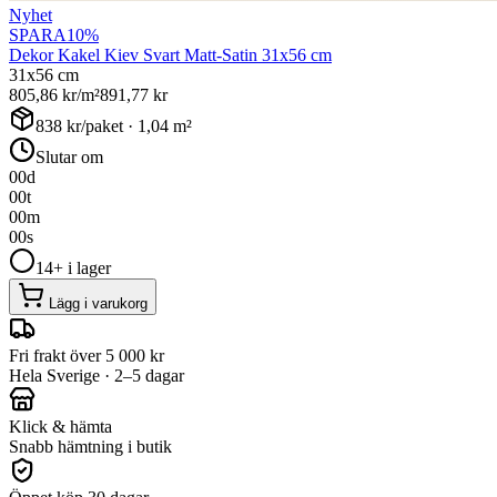
Nyhet
SPARA
10
%
Dekor Kakel Kiev Svart Matt-Satin 31x56 cm
31x56 cm
805,86
kr/m²
891,77
kr
838
kr/paket ·
1,04
m²
Slutar om
00
d
00
t
00
m
00
s
14+ i lager
Lägg i varukorg
Fri frakt över 5 000 kr
Hela Sverige · 2–5 dagar
Klick & hämta
Snabb hämtning i butik