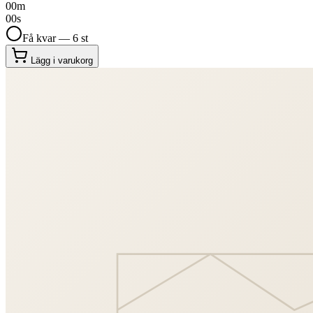
00
m
00
s
Få kvar — 6 st
Lägg i varukorg