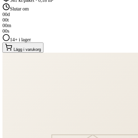
541
kr/paket ·
0,18
m²
Slutar om
00
d
00
t
00
m
00
s
14+ i lager
Lägg i varukorg