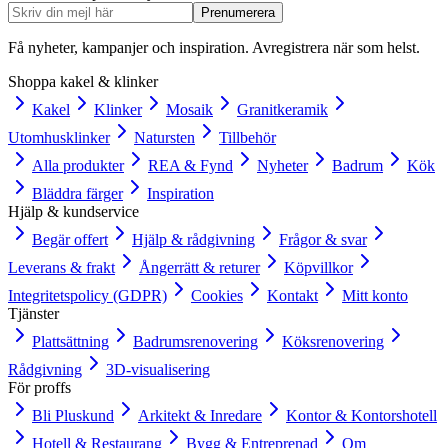
Prenumerera
Få nyheter, kampanjer och inspiration. Avregistrera när som helst.
Shoppa kakel & klinker
Kakel
Klinker
Mosaik
Granitkeramik
Utomhusklinker
Natursten
Tillbehör
Alla produkter
REA & Fynd
Nyheter
Badrum
Kök
Bläddra färger
Inspiration
Hjälp & kundservice
Begär offert
Hjälp & rådgivning
Frågor & svar
Leverans & frakt
Ångerrätt & returer
Köpvillkor
Integritetspolicy (GDPR)
Cookies
Kontakt
Mitt konto
Tjänster
Plattsättning
Badrumsrenovering
Köksrenovering
Rådgivning
3D-visualisering
För proffs
Bli Pluskund
Arkitekt & Inredare
Kontor & Kontorshotell
Hotell & Restaurang
Bygg & Entreprenad
Om