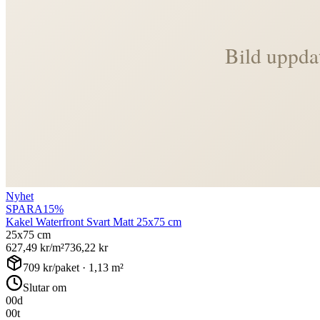
Nyhet
SPARA
15
%
Kakel Waterfront Svart Matt 25x75 cm
25x75 cm
627,49
kr/m²
736,22
kr
709
kr/paket ·
1,13
m²
Slutar om
00
d
00
t