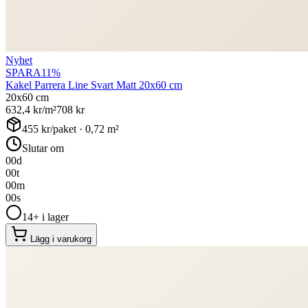
Nyhet
SPARA
11
%
Kakel Parrera Line Svart Matt 20x60 cm
20x60 cm
632,4
kr/m²
708
kr
455
kr/paket ·
0,72
m²
Slutar om
00
d
00
t
00
m
00
s
14+ i lager
Lägg i varukorg