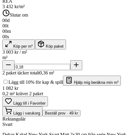
REA
3 432
kr/m²
Slutar om
00
d
00
t
00
m
00
s
Köp per m²
Köp paket
3 003
kr / m²
m²
2
paket täcker totalt
0,36
m²
Lägg till 10% för kap & spill
Hjälp mig beräkna min m²
1 082
kr
0,2 m² kräver 2 paket
Lägg till i Favoriter
Lägg i varukorg
Beställ prov · 49 kr
Rektangulär
Svart
Dekor Kakel New York Svart Matt 2x30 cm från serie New York.