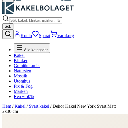
Sök
Konto
Sparat
Varukorg
Alla kategorier
Kakel
Klinker
Granitkeramik
Natursten
Mosaik
Utomhus
Fix & Fog
Märken
Rea − 50%
Hem
/
Kakel
/
Svart kakel
/
Dekor Kakel New York Svart Matt
2x30 cm