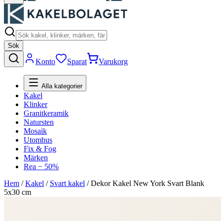
Sök
Konto
Sparat
Varukorg
Alla kategorier
Kakel
Klinker
Granitkeramik
Natursten
Mosaik
Utomhus
Fix & Fog
Märken
Rea − 50%
Hem
/
Kakel
/
Svart kakel
/
Dekor Kakel New York Svart Blank
5x30 cm