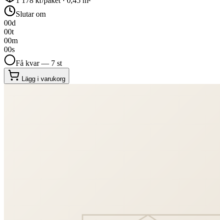
1 178
kr/paket ·
0,45
m²
Slutar om
00
d
00
t
00
m
00
s
Få kvar — 7 st
Lägg i varukorg