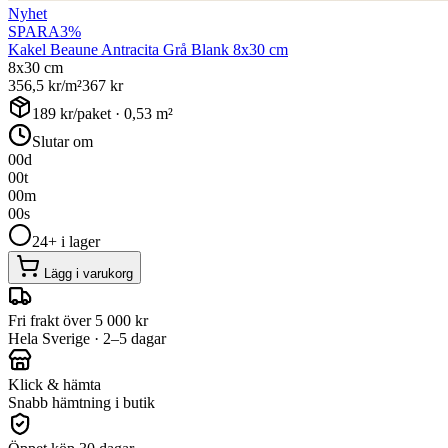
Nyhet
SPARA
3
%
Kakel Beaune Antracita Grå Blank 8x30 cm
8x30 cm
356,5
kr/m²
367
kr
189
kr/paket ·
0,53
m²
Slutar om
00
d
00
t
00
m
00
s
24+ i lager
Lägg i varukorg
Fri frakt över 5 000 kr
Hela Sverige · 2–5 dagar
Klick & hämta
Snabb hämtning i butik