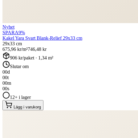
Nyhet
SPARA
9
%
Kakel Yara Svart Blank-Relief 29x33 cm
29x33 cm
675,96
kr/m²
746,48
kr
906
kr/paket ·
1,34
m²
Slutar om
00
d
00
t
00
m
00
s
12+ i lager
Lägg i varukorg