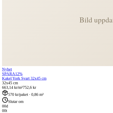
Nyhet
SPARA
12
%
Kakel York Svart 32x45 cm
32x45 cm
663,14
kr/m²
752,6
kr
570
kr/paket ·
0,86
m²
Slutar om
00
d
00
t