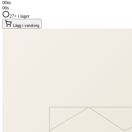
00
m
00
s
27+ i lager
Lägg i varukorg