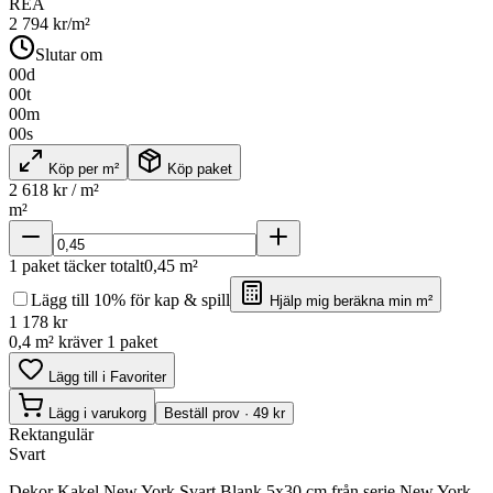
REA
2 794
kr/m²
Slutar om
00
d
00
t
00
m
00
s
Köp per m²
Köp paket
2 618
kr / m²
m²
1
paket täcker totalt
0,45
m²
Lägg till 10% för kap & spill
Hjälp mig beräkna min m²
1 178
kr
0,4 m² kräver 1 paket
Lägg till i Favoriter
Lägg i varukorg
Beställ prov · 49 kr
Rektangulär
Svart
Dekor Kakel New York Svart Blank 5x30 cm från serie New York.