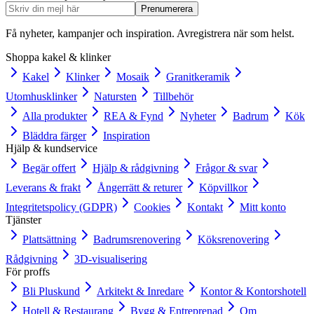
Prenumerera
Få nyheter, kampanjer och inspiration. Avregistrera när som helst.
Shoppa kakel & klinker
Kakel
Klinker
Mosaik
Granitkeramik
Utomhusklinker
Natursten
Tillbehör
Alla produkter
REA & Fynd
Nyheter
Badrum
Kök
Bläddra färger
Inspiration
Hjälp & kundservice
Begär offert
Hjälp & rådgivning
Frågor & svar
Leverans & frakt
Ångerrätt & returer
Köpvillkor
Integritetspolicy (GDPR)
Cookies
Kontakt
Mitt konto
Tjänster
Plattsättning
Badrumsrenovering
Köksrenovering
Rådgivning
3D-visualisering
För proffs
Bli Pluskund
Arkitekt & Inredare
Kontor & Kontorshotell
Hotell & Restaurang
Bygg & Entreprenad
Om