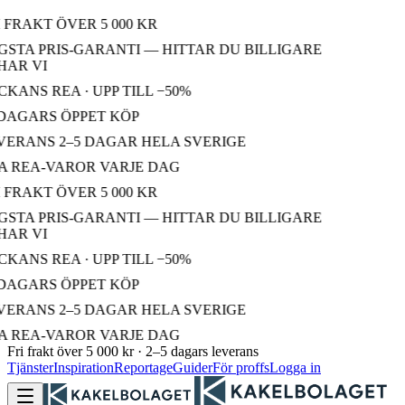
 FRAKT ÖVER 5 000 KR
STA PRIS-GARANTI — HITTAR DU BILLIGARE
AR VI
KANS REA · UPP TILL −50%
DAGARS ÖPPET KÖP
ERANS 2–5 DAGAR HELA SVERIGE
 REA-VAROR VARJE DAG
 FRAKT ÖVER 5 000 KR
STA PRIS-GARANTI — HITTAR DU BILLIGARE
AR VI
KANS REA · UPP TILL −50%
DAGARS ÖPPET KÖP
ERANS 2–5 DAGAR HELA SVERIGE
 REA-VAROR VARJE DAG
Fri frakt över 5 000 kr · 2–5 dagars leverans
Tjänster
Inspiration
Reportage
Guider
För proffs
Logga in