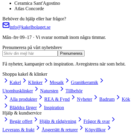
Ceramica Sant'Agostino
Atlas Concorde
Behöver du hjälp eller har frågor?
info@kakelbolaget.se
Mån–fre 09–17 · Vi svarar normalt inom några timmar.
Prenumerera på vårt nyhetsbrev
Prenumerera
Få nyheter, kampanjer och inspiration. Avregistrera när som helst.
Shoppa kakel & klinker
Kakel
Klinker
Mosaik
Granitkeramik
Utomhusklinker
Natursten
Tillbehör
Alla produkter
REA & Fynd
Nyheter
Badrum
Kök
Bläddra färger
Inspiration
Hjälp & kundservice
Begär offert
Hjälp & rådgivning
Frågor & svar
Leverans & frakt
Ångerrätt & returer
Köpvillkor