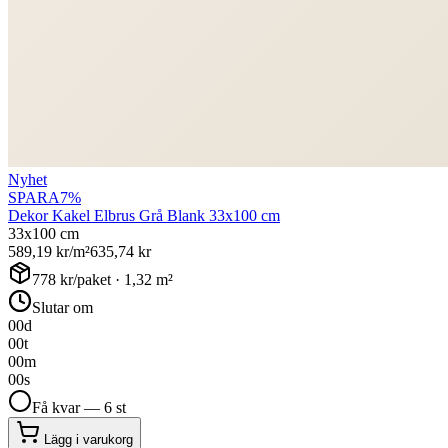
Nyhet
SPARA
7
%
Dekor Kakel Elbrus Grå Blank 33x100 cm
33x100 cm
589,19
kr/m²
635,74
kr
778
kr/paket ·
1,32
m²
Slutar om
00
d
00
t
00
m
00
s
Få kvar — 6 st
Lägg i varukorg