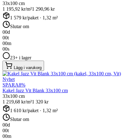
33x100 cm
1 195,92
kr/m²
1 290,96
kr
1 579
kr/paket ·
1,32
m²
Slutar om
00
d
00
t
00
m
00
s
23+ i lager
Lägg i varukorg
Nyhet
SPARA
8
%
Kakel Jazz Vit Blank 33x100 cm
33x100 cm
1 219,68
kr/m²
1 320
kr
1 610
kr/paket ·
1,32
m²
Slutar om
00
d
00
t
00
m