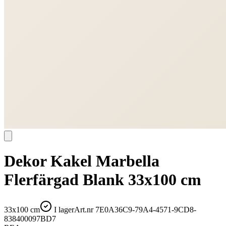
Dekor Kakel Marbella
Flerfärgad Blank 33x100 cm
33x100 cm
I lager
Art.nr
7E0A36C9-79A4-4571-9CD8-
838400097BD7