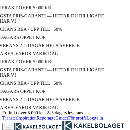
 FRAKT ÖVER 5 000 KR
STA PRIS-GARANTI — HITTAR DU BILLIGARE
AR VI
KANS REA · UPP TILL −50%
DAGARS ÖPPET KÖP
VERANS 2–5 DAGAR HELA SVERIGE
A REA-VAROR VARJE DAG
 FRAKT ÖVER 5 000 KR
STA PRIS-GARANTI — HITTAR DU BILLIGARE
AR VI
KANS REA · UPP TILL −50%
DAGARS ÖPPET KÖP
VERANS 2–5 DAGAR HELA SVERIGE
A REA-VAROR VARJE DAG
Fri frakt över 5 000 kr · 2–5 dagars leverans
Tjänster
Inspiration
Reportage
Guider
För proffs
Logga in