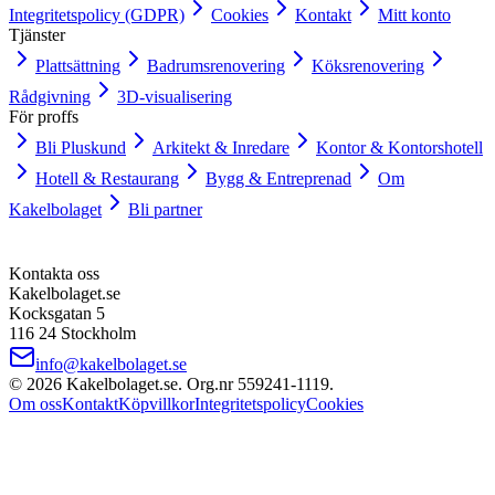
Integritetspolicy (GDPR)
Cookies
Kontakt
Mitt konto
Tjänster
Plattsättning
Badrumsrenovering
Köksrenovering
Rådgivning
3D-visualisering
För proffs
Bli Pluskund
Arkitekt & Inredare
Kontor & Kontorshotell
Hotell & Restaurang
Bygg & Entreprenad
Om
Kakelbolaget
Bli partner
Kontakta oss
Kakelbolaget.se
Kocksgatan 5
116 24 Stockholm
info@kakelbolaget.se
©
2026
Kakelbolaget.se. Org.nr
559241
‑
1119
.
Om oss
Kontakt
Köpvillkor
Integritetspolicy
Cookies