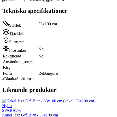
Tekniska specifikationer
33x100 cm
Storlek
Tjocklek
Slitstyrka
Nej
Frostsäker
Rektifierad
Nej
Användningsområde
Färg
Form
Rektangulär
#
Blank
#
Storformat
Liknande produkter
Nyhet
SPARA
7
%
Kakel Jazz Grå Blank 33x100 cm