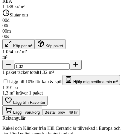
REA
1 188
kr/m²
Slutar om
00
d
00
t
00
m
00
s
Köp per m²
Köp paket
1 054
kr / m²
m²
1
paket täcker totalt
1,32
m²
Lägg till 10% för kap & spill
Hjälp mig beräkna min m²
1 391
kr
1,3 m² kräver 1 paket
Lägg till i Favoriter
Lägg i varukorg
Beställ prov · 49 kr
Rektangulär
Kakel och Klinker från Hill Ceramic är tillverkad i Europa och
godkänd enligt svenska byggstandard