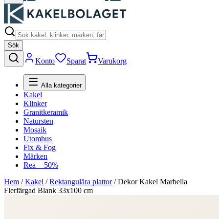
Sök
Konto
Sparat
Varukorg
Alla kategorier
Kakel
Klinker
Granitkeramik
Natursten
Mosaik
Utomhus
Fix & Fog
Märken
Rea − 50%
Hem
/
Kakel
/
Rektangulära plattor
/
Dekor Kakel Marbella
Flerfärgad Blank 33x100 cm