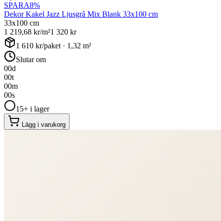
SPARA
8
%
Dekor Kakel Jazz Ljusgrå Mix Blank 33x100 cm
33x100 cm
1 219,68
kr/m²
1 320
kr
1 610
kr/paket ·
1,32
m²
Slutar om
00
d
00
t
00
m
00
s
15+ i lager
Lägg i varukorg