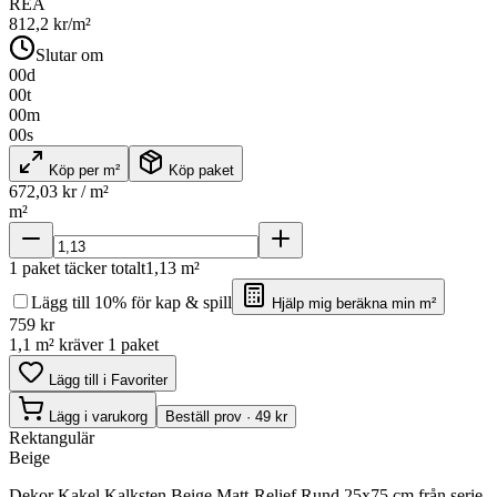
REA
812,2
kr/m²
Slutar om
00
d
00
t
00
m
00
s
Köp per m²
Köp paket
672,03
kr / m²
m²
1
paket täcker totalt
1,13
m²
Lägg till 10% för kap & spill
Hjälp mig beräkna min m²
759
kr
1,1 m² kräver 1 paket
Lägg till i Favoriter
Lägg i varukorg
Beställ prov · 49 kr
Rektangulär
Beige
Dekor Kakel Kalksten Beige Matt-Relief Rund 25x75 cm från serie