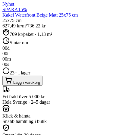
Nyhet
SPARA
15
%
Kakel Waterfront Beige Matt 25x75 cm
25x75 cm
627,49
kr/m²
736,22
kr
709
kr/paket ·
1,13
m²
Slutar om
00
d
00
t
00
m
00
s
23+ i lager
Lägg i varukorg
Fri frakt över 5 000 kr
Hela Sverige · 2–5 dagar
Klick & hämta
Snabb hämtning i butik