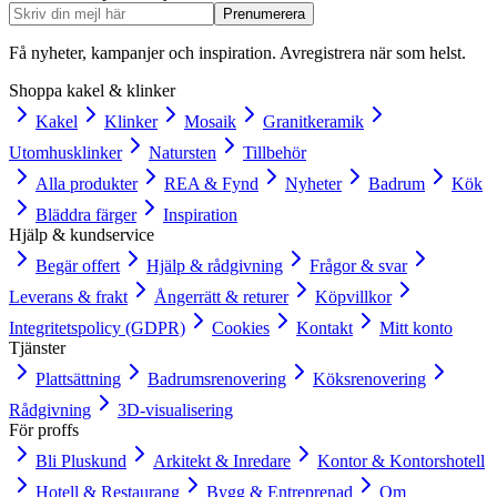
Prenumerera
Få nyheter, kampanjer och inspiration. Avregistrera när som helst.
Shoppa kakel & klinker
Kakel
Klinker
Mosaik
Granitkeramik
Utomhusklinker
Natursten
Tillbehör
Alla produkter
REA & Fynd
Nyheter
Badrum
Kök
Bläddra färger
Inspiration
Hjälp & kundservice
Begär offert
Hjälp & rådgivning
Frågor & svar
Leverans & frakt
Ångerrätt & returer
Köpvillkor
Integritetspolicy (GDPR)
Cookies
Kontakt
Mitt konto
Tjänster
Plattsättning
Badrumsrenovering
Köksrenovering
Rådgivning
3D-visualisering
För proffs
Bli Pluskund
Arkitekt & Inredare
Kontor & Kontorshotell
Hotell & Restaurang
Bygg & Entreprenad
Om