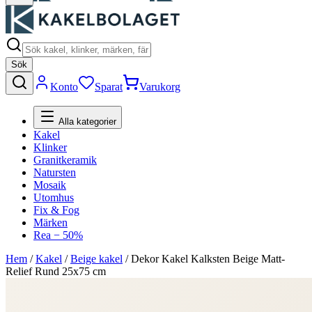
Sök
Konto
Sparat
Varukorg
Alla kategorier
Kakel
Klinker
Granitkeramik
Natursten
Mosaik
Utomhus
Fix & Fog
Märken
Rea − 50%
Hem
/
Kakel
/
Beige kakel
/
Dekor Kakel Kalksten Beige Matt-
Relief Rund 25x75 cm