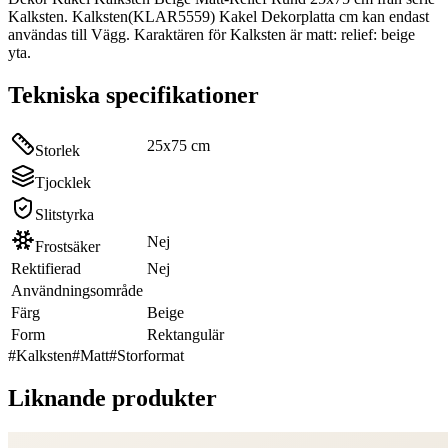
Kalksten. Kalksten(KLAR5559) Kakel Dekorplatta cm kan endast
användas till Vägg. Karaktären för Kalksten är matt: relief: beige
yta.
Tekniska specifikationer
25x75 cm
Storlek
Tjocklek
Slitstyrka
Nej
Frostsäker
Rektifierad
Nej
Användningsområde
Färg
Beige
Form
Rektangulär
#
Kalksten
#
Matt
#
Storformat
Liknande produkter