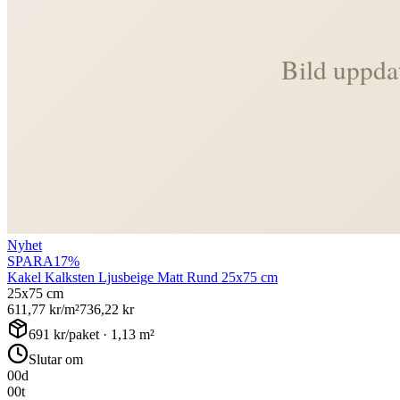
Nyhet
SPARA
17
%
Kakel Kalksten Ljusbeige Matt Rund 25x75 cm
25x75 cm
611,77
kr/m²
736,22
kr
691
kr/paket ·
1,13
m²
Slutar om
00
d
00
t