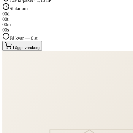
759
kr/paket ·
1,13
m²
Slutar om
00
d
00
t
00
m
00
s
Få kvar — 6 st
Lägg i varukorg