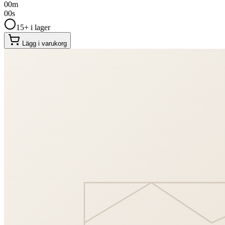
00
m
00
s
15+ i lager
Lägg i varukorg