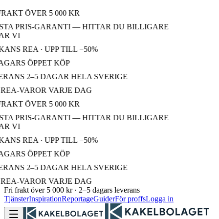
FRAKT ÖVER 5 000 KR
TA PRIS-GARANTI — HITTAR DU BILLIGARE
R VI
ANS REA · UPP TILL −50%
AGARS ÖPPET KÖP
RANS 2–5 DAGAR HELA SVERIGE
REA-VAROR VARJE DAG
FRAKT ÖVER 5 000 KR
TA PRIS-GARANTI — HITTAR DU BILLIGARE
R VI
ANS REA · UPP TILL −50%
AGARS ÖPPET KÖP
RANS 2–5 DAGAR HELA SVERIGE
REA-VAROR VARJE DAG
Fri frakt över 5 000 kr · 2–5 dagars leverans
Tjänster
Inspiration
Reportage
Guider
För proffs
Logga in