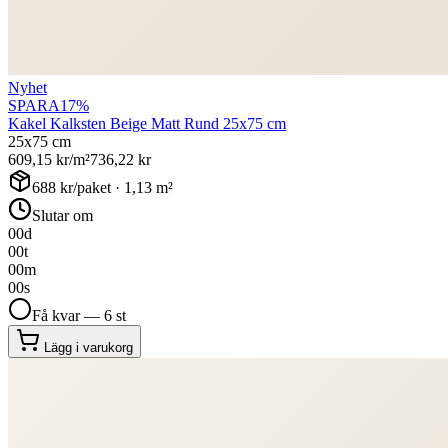
Nyhet
SPARA
17
%
Kakel Kalksten Beige Matt Rund 25x75 cm
25x75 cm
609,15
kr/m²
736,22
kr
688
kr/paket ·
1,13
m²
Slutar om
00
d
00
t
00
m
00
s
Få kvar — 6 st
Lägg i varukorg