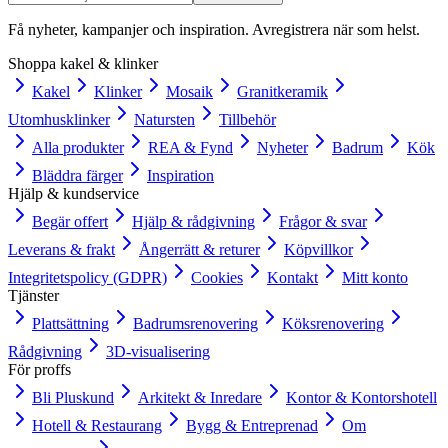
Få nyheter, kampanjer och inspiration. Avregistrera när som helst.
Shoppa kakel & klinker
Kakel
Klinker
Mosaik
Granitkeramik
Utomhusklinker
Natursten
Tillbehör
Alla produkter
REA & Fynd
Nyheter
Badrum
Kök
Bläddra färger
Inspiration
Hjälp & kundservice
Begär offert
Hjälp & rådgivning
Frågor & svar
Leverans & frakt
Ångerrätt & returer
Köpvillkor
Integritetspolicy (GDPR)
Cookies
Kontakt
Mitt konto
Tjänster
Plattsättning
Badrumsrenovering
Köksrenovering
Rådgivning
3D-visualisering
För proffs
Bli Pluskund
Arkitekt & Inredare
Kontor & Kontorshotell
Hotell & Restaurang
Bygg & Entreprenad
Om