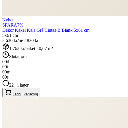
Nyhet
SPARA
7
%
Dekor Kakel Kala Grå Cintas-B Blank 5x61 cm
5x61 cm
2 630
kr/m²
2 830
kr
1 762
kr/paket ·
0,67
m²
Slutar om
00
d
00
t
00
m
00
s
22+ i lager
Lägg i varukorg