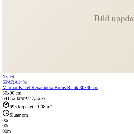
Nyhet
SPARA
14
%
Marmor Kakel Reparadora Brons Blank 30x90 cm
30x90 cm
641,52
kr/m²
747,36
kr
693
kr/paket ·
1,08
m²
Slutar om
00
d
00
t
00
m