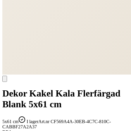
Dekor Kakel Kala Flerfärgad
Blank 5x61 cm
5x61 cm
I lager
Art.nr
CF569A4A-30EB-4C7C-810C-
CABBF27A2A37