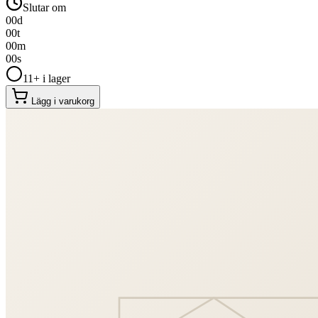
Slutar om
00
d
00
t
00
m
00
s
11+ i lager
Lägg i varukorg