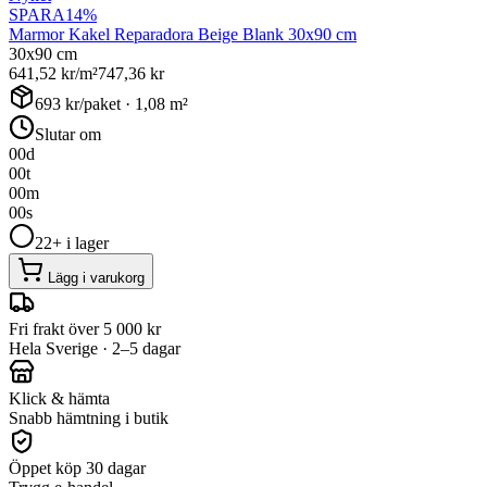
SPARA
14
%
Marmor Kakel Reparadora Beige Blank 30x90 cm
30x90 cm
641,52
kr/m²
747,36
kr
693
kr/paket ·
1,08
m²
Slutar om
00
d
00
t
00
m
00
s
22+ i lager
Lägg i varukorg
Fri frakt över 5 000 kr
Hela Sverige · 2–5 dagar
Klick & hämta
Snabb hämtning i butik
Öppet köp 30 dagar