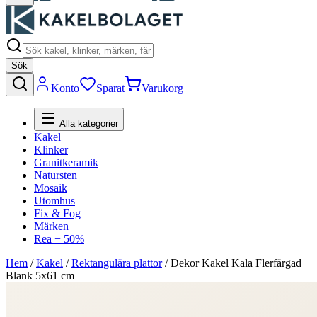
Sök
Konto
Sparat
Varukorg
Alla kategorier
Kakel
Klinker
Granitkeramik
Natursten
Mosaik
Utomhus
Fix & Fog
Märken
Rea − 50%
Hem
/
Kakel
/
Rektangulära plattor
/
Dekor Kakel Kala Flerfärgad
Blank 5x61 cm