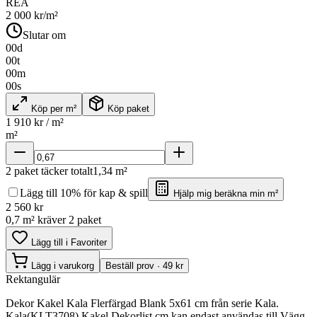
REA
2 000
kr/m²
Slutar om
00
d
00
t
00
m
00
s
Köp per m²
Köp paket
1 910
kr / m²
m²
2
paket täcker totalt
1,34
m²
Lägg till 10% för kap & spill
Hjälp mig beräkna min m²
2 560
kr
0,7 m² kräver 2 paket
Lägg till i Favoriter
Lägg i varukorg
Beställ prov · 49 kr
Rektangulär
Dekor Kakel Kala Flerfärgad Blank 5x61 cm från serie Kala.
Kala(KLT3708) Kakel Dekorlist cm kan endast användas till Vägg.