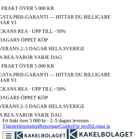
 FRAKT ÖVER 5 000 KR
STA PRIS-GARANTI — HITTAR DU BILLIGARE
AR VI
KANS REA · UPP TILL −50%
DAGARS ÖPPET KÖP
ERANS 2–5 DAGAR HELA SVERIGE
 REA-VAROR VARJE DAG
 FRAKT ÖVER 5 000 KR
STA PRIS-GARANTI — HITTAR DU BILLIGARE
AR VI
KANS REA · UPP TILL −50%
DAGARS ÖPPET KÖP
ERANS 2–5 DAGAR HELA SVERIGE
 REA-VAROR VARJE DAG
Fri frakt över 5 000 kr · 2–5 dagars leverans
Tjänster
Inspiration
Reportage
Guider
För proffs
Logga in