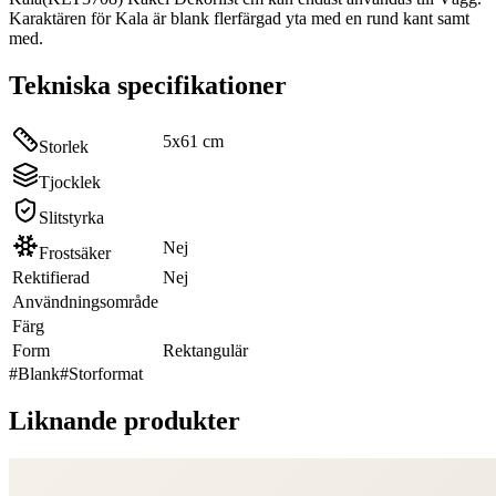
Karaktären för Kala är blank flerfärgad yta med en rund kant samt
med.
Tekniska specifikationer
5x61 cm
Storlek
Tjocklek
Slitstyrka
Nej
Frostsäker
Rektifierad
Nej
Användningsområde
Färg
Form
Rektangulär
#
Blank
#
Storformat
Liknande produkter