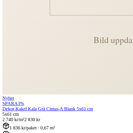
Nyhet
SPARA
3
%
Dekor Kakel Kala Grå Cintas-A Blank 5x61 cm
5x61 cm
2 740
kr/m²
2 830
kr
1 836
kr/paket ·
0,67
m²