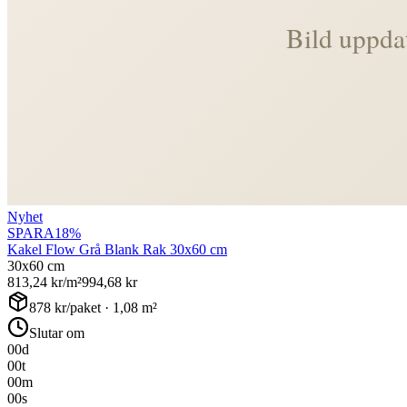
Nyhet
SPARA
18
%
Kakel Flow Grå Blank Rak 30x60 cm
30x60 cm
813,24
kr/m²
994,68
kr
878
kr/paket ·
1,08
m²
Slutar om
00
d
00
t
00
m
00
s