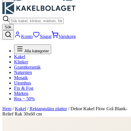
Sök
Konto
Sparat
Varukorg
Alla kategorier
Kakel
Klinker
Granitkeramik
Natursten
Mosaik
Utomhus
Fix & Fog
Märken
Rea − 50%
Hem
/
Kakel
/
Rektangulära plattor
/
Dekor Kakel Flow Grå Blank-
Relief Rak 30x60 cm