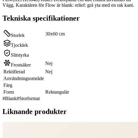
Vägg. Karaktären för Flow är blank: relief: grå yta med en rak kant.
Tekniska specifikationer
30x60 cm
Storlek
Tjocklek
Slitstyrka
Nej
Frostsäker
Rektifierad
Nej
Användningsområde
Färg
Form
Rektangulär
#
Blank
#
Storformat
Liknande produkter