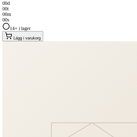
00
d
00
t
00
m
00
s
14+ i lager
Lägg i varukorg