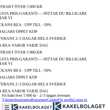
 FRAKT ÖVER 5 000 KR
STA PRIS-GARANTI — HITTAR DU BILLIGARE
AR VI
KANS REA · UPP TILL −50%
DAGARS ÖPPET KÖP
ERANS 2–5 DAGAR HELA SVERIGE
 REA-VAROR VARJE DAG
 FRAKT ÖVER 5 000 KR
STA PRIS-GARANTI — HITTAR DU BILLIGARE
AR VI
KANS REA · UPP TILL −50%
DAGARS ÖPPET KÖP
ERANS 2–5 DAGAR HELA SVERIGE
 REA-VAROR VARJE DAG
Fri frakt över 5 000 kr · 2–5 dagars leverans
Tjänster
Inspiration
Reportage
Guider
För proffs
Logga in