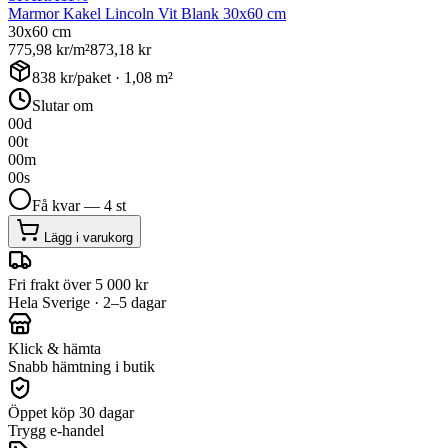
Marmor Kakel Lincoln Vit Blank 30x60 cm
30x60 cm
775,98
kr/m²
873,18
kr
838
kr/paket ·
1,08
m²
Slutar om
00
d
00
t
00
m
00
s
Få kvar — 4 st
Lägg i varukorg
Fri frakt över 5 000 kr
Hela Sverige · 2–5 dagar
Klick & hämta
Snabb hämtning i butik
Öppet köp 30 dagar
Trygg e-handel