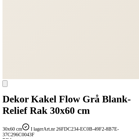
Dekor Kakel Flow Grå Blank-
Relief Rak 30x60 cm
30x60 cm
I lager
Art.nr
26FDC234-EC0B-49F2-8B7E-
37C296C0043F