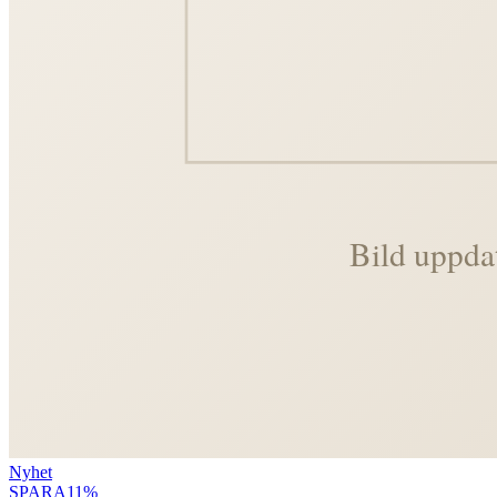
Nyhet
SPARA
11
%