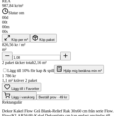
REA
987,84
kr/m²
Slutar om
00
d
00
t
00
m
00
s
Köp per m²
Köp paket
826,56
kr / m²
m²
2
paket täcker totalt
2,16
m²
Lägg till 10% för kap & spill
Hjälp mig beräkna min m²
1 786
kr
1,1 m² kräver 2 paket
Lägg till i Favoriter
Lägg i varukorg
Beställ prov · 49 kr
Rektangulär
Dekor Kakel Flow Grå Blank-Relief Rak 30x60 cm från serie Flow.
Flow(KLAR5648) Kakel Dekorplatta cm kan endast användas till