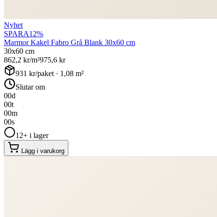
Nyhet
SPARA
12
%
Marmor Kakel Fabro Grå Blank 30x60 cm
30x60 cm
862,2
kr/m²
975,6
kr
931
kr/paket ·
1,08
m²
Slutar om
00
d
00
t
00
m
00
s
12+ i lager
Lägg i varukorg