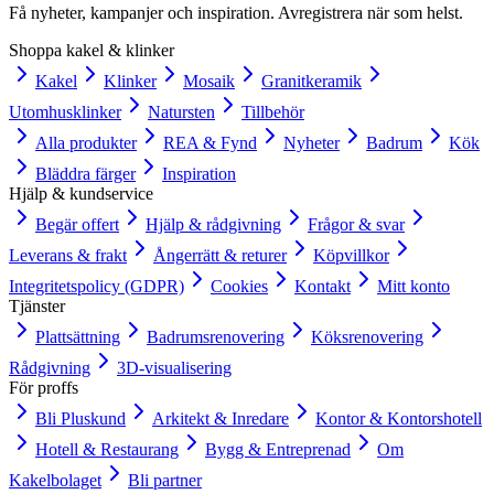
Få nyheter, kampanjer och inspiration. Avregistrera när som helst.
Shoppa kakel & klinker
Kakel
Klinker
Mosaik
Granitkeramik
Utomhusklinker
Natursten
Tillbehör
Alla produkter
REA & Fynd
Nyheter
Badrum
Kök
Bläddra färger
Inspiration
Hjälp & kundservice
Begär offert
Hjälp & rådgivning
Frågor & svar
Leverans & frakt
Ångerrätt & returer
Köpvillkor
Integritetspolicy (GDPR)
Cookies
Kontakt
Mitt konto
Tjänster
Plattsättning
Badrumsrenovering
Köksrenovering
Rådgivning
3D-visualisering
För proffs
Bli Pluskund
Arkitekt & Inredare
Kontor & Kontorshotell
Hotell & Restaurang
Bygg & Entreprenad
Om
Kakelbolaget
Bli partner