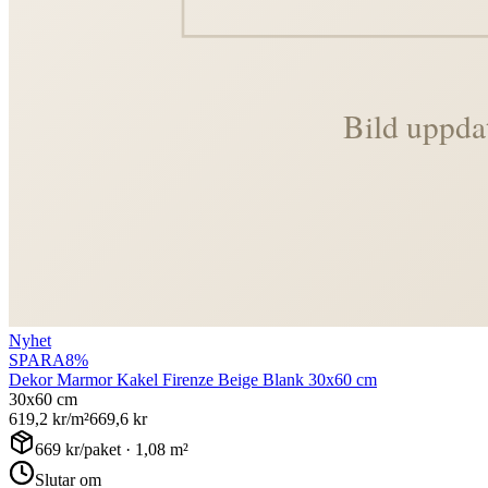
Nyhet
SPARA
8
%
Dekor Marmor Kakel Firenze Beige Blank 30x60 cm
30x60 cm
619,2
kr/m²
669,6
kr
669
kr/paket ·
1,08
m²
Slutar om