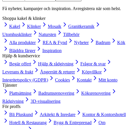
Få nyheter, kampanjer och inspiration. Avregistrera när som helst.
Shoppa kakel & klinker
Kakel
Klinker
Mosaik
Granitkeramik
Utomhusklinker
Natursten
Tillbehör
Alla produkter
REA & Fynd
Nyheter
Badrum
Kök
Bläddra färger
Inspiration
Hjälp & kundservice
Begär offert
Hjälp & rådgivning
Frågor & svar
Leverans & frakt
Ångerrätt & returer
Köpvillkor
Integritetspolicy (GDPR)
Cookies
Kontakt
Mitt konto
Tjänster
Plattsättning
Badrumsrenovering
Köksrenovering
Rådgivning
3D-visualisering
För proffs
Bli Pluskund
Arkitekt & Inredare
Kontor & Kontorshotell
Hotell & Restaurang
Bygg & Entreprenad
Om