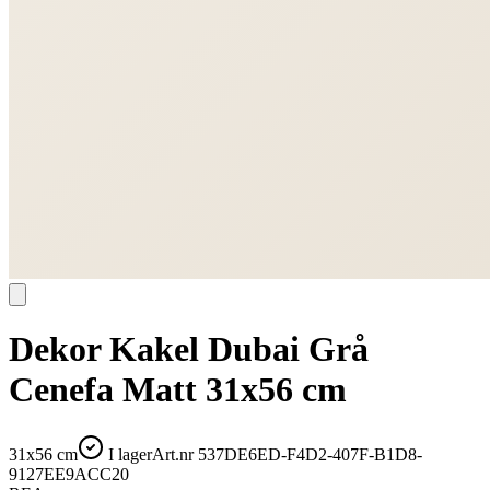
Dekor Kakel Dubai Grå
Cenefa Matt 31x56 cm
31x56 cm
I lager
Art.nr
537DE6ED-F4D2-407F-B1D8-
9127EE9ACC20