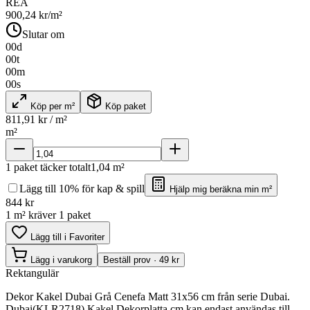
REA
900,24
kr/m²
Slutar om
00
d
00
t
00
m
00
s
Köp per m²
Köp paket
811,91
kr / m²
m²
1
paket täcker totalt
1,04
m²
Lägg till 10% för kap & spill
Hjälp mig beräkna min m²
844
kr
1 m² kräver 1 paket
Lägg till i Favoriter
Lägg i varukorg
Beställ prov · 49 kr
Rektangulär
Dekor Kakel Dubai Grå Cenefa Matt 31x56 cm från serie Dubai.
Dubai(KLR2718) Kakel Dekorplatta cm kan endast användas till