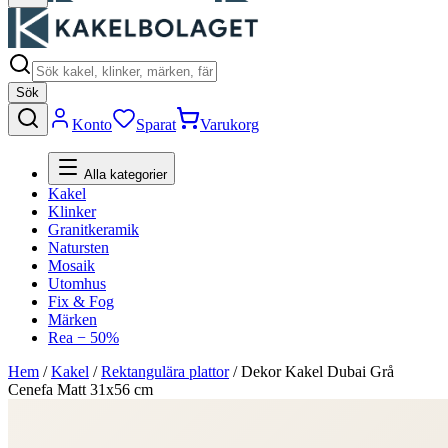
Sök
Konto
Sparat
Varukorg
Alla kategorier
Kakel
Klinker
Granitkeramik
Natursten
Mosaik
Utomhus
Fix & Fog
Märken
Rea − 50%
Hem
/
Kakel
/
Rektangulära plattor
/
Dekor Kakel Dubai Grå
Cenefa Matt 31x56 cm