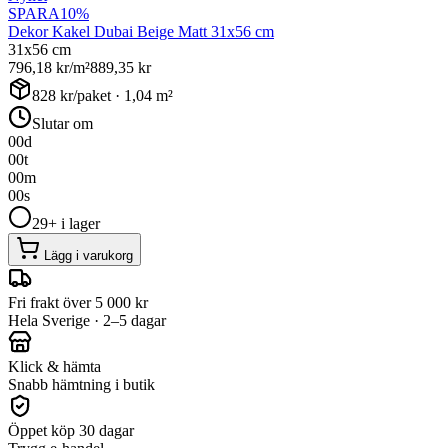
SPARA
10
%
Dekor Kakel Dubai Beige Matt 31x56 cm
31x56 cm
796,18
kr/m²
889,35
kr
828
kr/paket ·
1,04
m²
Slutar om
00
d
00
t
00
m
00
s
29+ i lager
Lägg i varukorg
Fri frakt över 5 000 kr
Hela Sverige · 2–5 dagar
Klick & hämta
Snabb hämtning i butik
Öppet köp 30 dagar