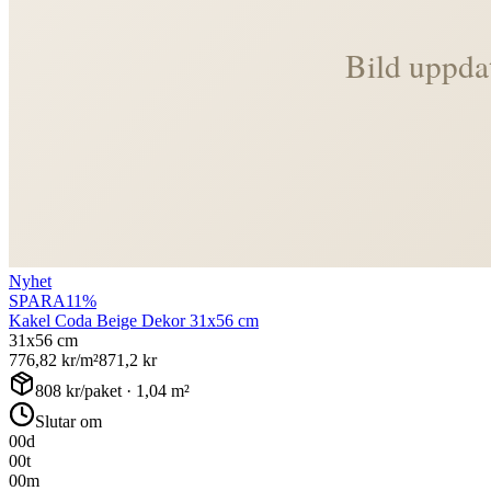
Nyhet
SPARA
11
%
Kakel Coda Beige Dekor 31x56 cm
31x56 cm
776,82
kr/m²
871,2
kr
808
kr/paket ·
1,04
m²
Slutar om
00
d
00
t
00
m