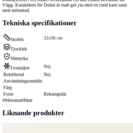
Vägg. Karaktären för Dubai är matt grå yta med en rund kant samt
med mönstrad.
Tekniska specifikationer
31x56 cm
Storlek
Tjocklek
Slitstyrka
Nej
Frostsäker
Rektifierad
Nej
Användningsområde
Färg
Form
Rektangulär
#
Mönstrat
#
Matt
Liknande produkter