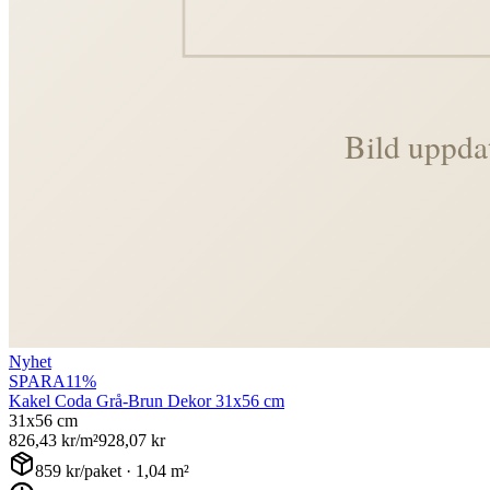
Nyhet
SPARA
11
%
Kakel Coda Grå-Brun Dekor 31x56 cm
31x56 cm
826,43
kr/m²
928,07
kr
859
kr/paket ·
1,04
m²