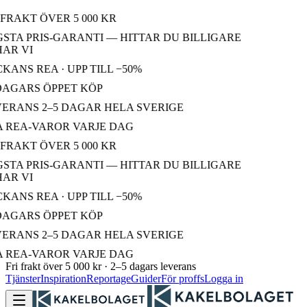
FRAKT ÖVER 5 000 KR
STA PRIS-GARANTI — HITTAR DU BILLIGARE
AR VI
ANS REA · UPP TILL −50%
DAGARS ÖPPET KÖP
ERANS 2–5 DAGAR HELA SVERIGE
 REA-VAROR VARJE DAG
FRAKT ÖVER 5 000 KR
STA PRIS-GARANTI — HITTAR DU BILLIGARE
AR VI
ANS REA · UPP TILL −50%
DAGARS ÖPPET KÖP
ERANS 2–5 DAGAR HELA SVERIGE
 REA-VAROR VARJE DAG
Fri frakt över 5 000 kr · 2–5 dagars leverans
Tjänster
Inspiration
Reportage
Guider
För proffs
Logga in