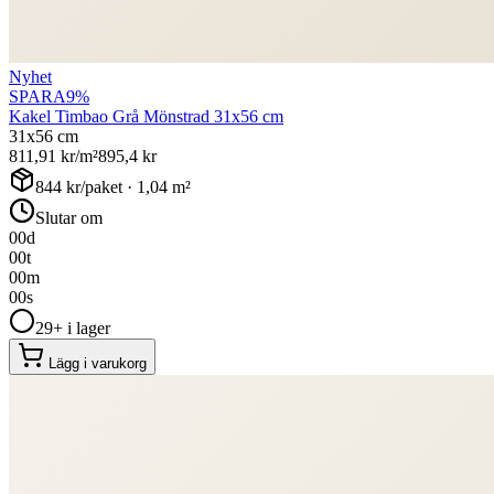
Nyhet
SPARA
9
%
Kakel Timbao Grå Mönstrad 31x56 cm
31x56 cm
811,91
kr/m²
895,4
kr
844
kr/paket ·
1,04
m²
Slutar om
00
d
00
t
00
m
00
s
29+ i lager
Lägg i varukorg