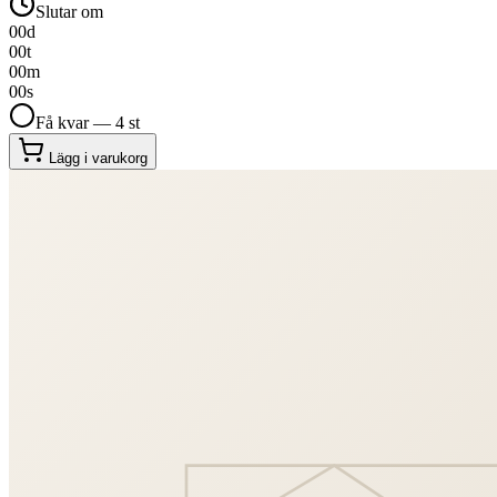
Slutar om
00
d
00
t
00
m
00
s
Få kvar — 4 st
Lägg i varukorg