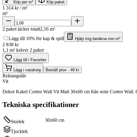
Köp per m²
Köp paket
1 314
kr / m²
m²
2
paket täcker totalt
2,16
m²
Lägg till 10% för kap & spill
Hjälp mig beräkna min m²
2 838
kr
1,1 m² kräver 2 paket
Lägg till i Favoriter
Lägg i varukorg
Beställ prov · 49 kr
Rektangulär
Vit
Dekor Kakel Corten Wall Vit Matt 30x60 cm från serie Corten Wall. 
Tekniska specifikationer
30x60 cm
Storlek
Tjocklek