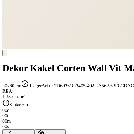
Dekor Kakel Corten Wall Vit M
30x60 cm
I lager
Art.nr
7D693618-3405-4022-A562-63E8CBA
REA
1 385
kr/m²
Slutar om
00
d
00
t
00
m
00
s