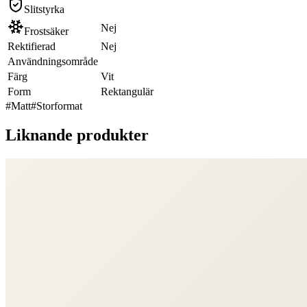
Slitstyrka
Nej
Frostsäker
Rektifierad
Nej
Användningsområde
Färg
Vit
Form
Rektangulär
#
Matt
#
Storformat
Liknande produkter