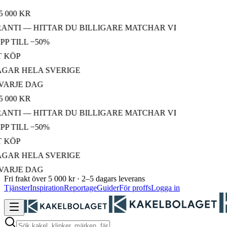
0 KR
TI — HITTAR DU BILLIGARE MATCHAR VI
TILL −50%
ÖP
R HELA SVERIGE
RJE DAG
0 KR
TI — HITTAR DU BILLIGARE MATCHAR VI
TILL −50%
ÖP
R HELA SVERIGE
RJE DAG
Fri frakt över 5 000 kr · 2–5 dagars leverans
Tjänster
Inspiration
Reportage
Guider
För proffs
Logga in